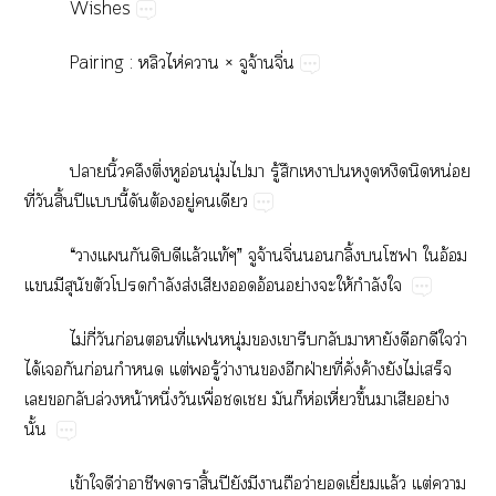
Wishes
Pairing​:​​ไห่​​×​​จ้ิ่
​ิ้​​ิ่​​อ่​ุ่​​​ู้​​​​​​น่​
ี่​​ิ้​ปี​​ี้​​ต้​ู่​​
“​​​​​​ล้​ท้”​​จ้ิ่​ิ้​​​​อ้​
​​​​​ำ​ส่​​​อ้​ย่​​ให้​ำ​
ไม่​ี่​​ก่​​ี่ุ่​​​​​​​​​​​​ว่​
ได้​​​ก่​​ต่​​ู้​ว่​​​​ฝ่​ี่​ั่​ค้​​ไม่​​
​​​ล่​น้​ึ่​​ื่​​​​​ห่​ี่​ึ้​​​ย่​
ั้
ข้​​​ว่​​​ิ้​ปี​​​​​ว่​​ี่​ล้​ต่​​