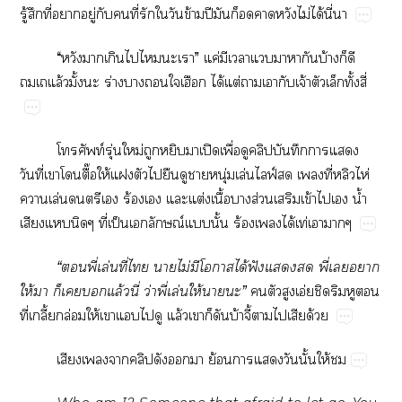
ู้​​ี่​​ู่​​​ี่​​​​ข้​ปี​​​​​​ไม่​ได้​ี่​
“​​​​​​​”​ค่​​​​​​​บ้​​​
ล้ั้​ร่​​​​​ได้​ต่​​​​จ้​​​ั้​ี่
ท์​ุ่​ม่​​​​ปิ​ื่​ป​​​​
ี่​​ื๊ให้​​​​​​​ุ่​ล่ฟ์​​ี่​​ไห่​
​ล่​​​ร้​​​ต่​ื้​​ส่​​ข้​​​น้ำ​
​​​ี่​ป็​ณ์​​ั้​ร้​​ได้​ท่​​
“​​ี่​ล่​ี่​​​ไม่​​​ได้​ฟั​​​ี่​​​
ให้​​​​​ล้​ี่​ว่​ี่​ล่​ให้​​”
​​​​อ่​​​​​
ี่​ี้​ล่​ให้​​​​​ล้​​​​บ้​ี้​​​​ด้
​​ป​​​ย้​​​​ั้​ให้​