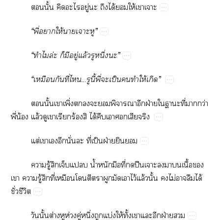
​ั้​​​ู่​​​ได้​​ให้​​
“​ี่​​ให้​​​”
“​​ล่​​​ู่​ล้​​ึ่​”
“​​​ี่​…​ี้​ี่​​ป็​​​ให้​”
​ั้​​ิ่​​​​​​​ฝ่​​​ี่​​ว่​
ี่​น้​ล้​​​​ร้​​ได้​​​​​
ต่​​​​ั่​​ี่​ป็​ฝ่​​
​ู้​​​​น้ำ​​​ี่​​ปื​​​​​ื้​​
​​ู้​​ี่​​​​​​​​ไว้​ล้​ั้​​ไม่​​​ได้​
ั่​ี
​ั้​ต่​​ห่​ู่​ึ่​​บ่​ให้​ั้​​​​ฝ่​