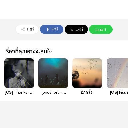
แชร์
แชร์
แชร์
Line it
เรื่องที่คุณอาจจะสนใจ
[OS] Thanks for
[oneshort - ซี
อีกครั้ง.
[OS] kiss
you come
เหยา] หากฝันนั้น
like rai
#HNY2020ZLH
#ZhuLiuH