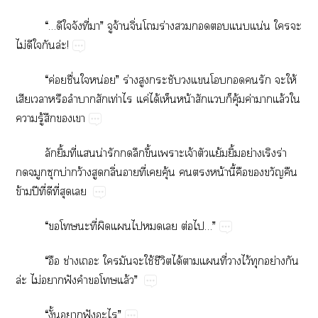
“…​​​ี่​”​​จ้ิ่​ร่​​​​​น่​​​
ไม่​​​​ล่!
“​ค่​ื่​​น่”​ร่​​​​​​​​​​ให้​
​​​​​ท่​​ค่​ได้​​น้​​​​ุ้​ค่​​ล้​​
​ู้​​​
​ิ้​ี่​​น่​​​​ึ้​​จ้​​ย้​ิ้​ย่​​ร่​
​​​บ่​ว้​​ิ่​​ี่​​ุ้​​​น้​ี้​​​​​
ข้​ปี​ี่​​ี่​​
“​​​​ี่​​​​​​ต่​…”
“​​ช่​​​​​ใช้​ี​ได้​​​ี่​​ไว้​​ย่​​
ล่​ไม่​​ฟั​​​​ล้”
“ั้​​ฟั​”