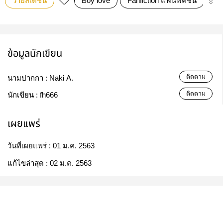
วายสเตชั่น
Boy love
Fanfiction แฟนฟิคชั่น
จูห
ข้อมูลนักเขียน
ติดตาม
นามปากกา :
Naki A.
ติดตาม
นักเขียน :
fh666
เผยแพร่
วันที่เผยแพร่ :
01 ม.ค. 2563
แก้ไขล่าสุด :
02 ม.ค. 2563