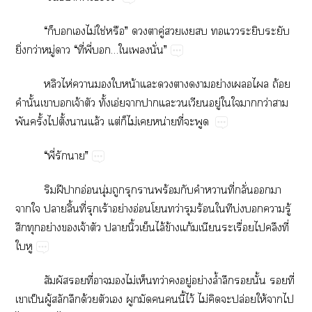
“​​​​ไม่​ใช่​”​​​ู่​​​​​​​​​
ิ่​ว่​ู่​​“​ี่​ี่​…​​ั่”
​ไห่​​​​น้​​​​​​ย่​​ถ้​
​ั้​​​จ้​​ั้​อ่​​​​​​ู่​​​​ว่​​
​ั้​​ั้​​ล้​ต่​​ไม่​​น่​ี่​​
“​ี่​​”
​ฝี​​อ่​ุ่​​​​ร้​​​​ี่​ั่​​​
​​​ิ้​ี่​​ร้​ย่​อ่​​ว่​​ร้​​​บ่​​​ู้​
​​ย่​​จ้​​​ิ้​​ไล้​ข้​ก้​​​ื่​​​ี่​
​
​​ี่​​​ไม่​​ว่​​ู่​ย่​ล้ำ​​​ั้​​ี่​
​ป็​ู้​​​ด้​​​​​​​ี้​ไว้​ไม่​​​ปล่​ให้​​​