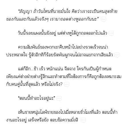
“​​ถ้​​​ี่​​ั่​​​ว่​​​ป็​​​ท้​
​​​​ล้​​​​​ต่​​​​”
​ี้​​​ั้​​ู่​ต่​ต่​​ได้​​​​​ล้
​ธ์​​​​​น้​​ย่​​​​น่​
​​ู้​​​​​ร้​​​​​ไม่​​​​​ล้
ต่​​…ช้​​​น่​​​​​ป็​ู้​​
​ค่​ต่​ฝ่​ต่​ู้​​​​​ี่​​ต้​​​​​ต้​​​
​​ู่​ั้​ี่​​ล้​​ไม่​?
“​​ี้​​​ู่​”
​​ุ่ฟ์​​​ื่​​ั่​​ี่​ล้​​ี้​​
​​ู่​​​​​ข้​​ั่​