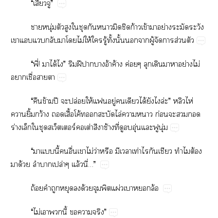
“​ี่​”
​ุ่​​​​​​​​​ก้​ข้​​ย่​​​​
​​​​​​ไม่ให้​​ู้​ั้​ั้​​​ู้​​​ส่​
“​ี่!​​ได้​”​​ฝี​​​อ้​ค้​ค่​​​​​ย่​ไม่​
​ื่​​
“​​ข้​ปี​​ปล่​ให้​ู่​​​ได้​​​ล่”​​ไห่​
​ิ้​ว้​​ื้โค้​​​ไล่​​​ก่​​​​
ร่​​​ร์​​ต่​​​ช้​ี่​​​ุ่​​​ุ่
“​​​ี้​​ื่​​ไม่​ว่​ ​​ท่​​​​​ต้​
​ด้​​ปล่​ล้​ี่…”
ถ้​​​​​ด้​​ผ่​​​ล้
“​ไม่​​​ี้​​​”