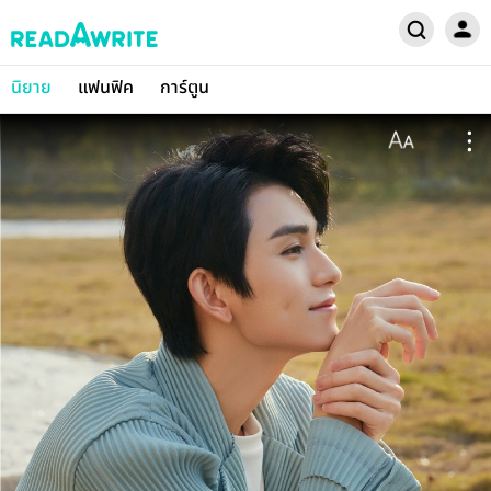
นิยาย
แฟนฟิค
การ์ตูน