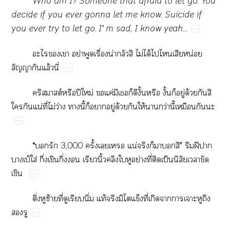
Who​am​I?​Someone​that​afraid​to​let​go.​You​
decide​if​you​ever​gonna​let​me​know.​Suicide​if​
you​ever​try​to​let​go.​I’​m​sad,​I​know​yeah…
​​​ย่​​ื่​น่​​​ไม่​ได้​​​​น่​
​​ล้​ี่
​ต์​ปี​ม่​​ค่​​​​ีั้​ั้​ู่​ด้​​​
​​น่​ี่​ไม่​ว่​​ี้​​​ู่​ด้​​ให้​​ว่​ี้​​​
“​​​3,000​ั้​​​น่​​​​​”​​ฝี​​
​บ้​ใส่​ึ่​​ึ่​​​ิ้​​​​ย่​ี่​​ป็​ิ​​​

ิ่​​ซ้​ี่​​​ิ่​ท้​​​​​ี่​​​​​​​
​