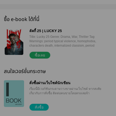
ซื้อ e-book ได้ที่นี่
ลัคกี้ 25 | LUCKY 25
Title: Lucky 25 Genre: Drama, War, Thriller Tag
Warnings: period typical violence, homophobia,
characters death, internalized classism, period
typical racism, war, blood, injuries, gore, depression,
emotional fatigue, loss, angst, hurt no comfort,
ซื้อเลย
passive death wish character, PTSD, thoughts of
self-harm, hallucinations, psychosis, amputation,
body horror, suicide Original Novel | Green read
สนใจเวอร์ชั่นกระดาษ
paper | 250 pages หากย้อนเวลากลับไปได้ยูจีนคงยอม
เลือกเป็นคนขลาดเขลานอนอยู่บ้านเป็นมนุษย์ผู้เมินมอง
ปัจจุบันโลก แต่แล้วกระแสสังคมก็พาเขามาอยู่ท่ามกลาง
สั่งซื้อผ่านเว็บไซต์นักเขียน
สงครามร้อนระอุ เข่นฆ่าผู้บริสุทธิ์ด้วยคันโยกระเบิดจาก
เรื่องนี้มีเวอร์ชันกระดาษวางขายผ่านเว็บไซต์
หากสงสัย
ฟากฟ้า เขาร้องไห้จนเหมือนจะสำรอกเอาความผิดบาป
เกี่ยวกับการสั่งซื้อ ติดต่อคนขายโดยตรงเลยจ้า
ออก ชะล้างเลือดที่เกรอะกรังด้วยหยดน้ำตา อ้อนวอนต่อ
พระเจ้าว่าเขาจะเลือกถูกสักครา ทดลองอ่านได้ที่ RAW:
https://www.readawrite.com/a/aada40849da2a82c6
สั่งซื้อ
1c53b68ff967513?r=user_page