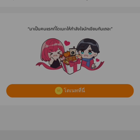
#นายหัวฟักทอง
ดวงใจ
ขึ้น — T
Tomorrow
“มาเป็นคนแรกที่โดเนทให้กำลังใจนักเขียนกันเถอะ”
โดเนทที่นี่