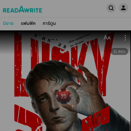
นิยาย
แฟนฟิค
การ์ตูน
11
ตอน