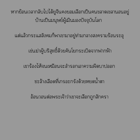
าย้อนเากลับไได้ยูจีนเลือกเป็นาเาอยู่
บ้านเป็นมนุษย์ผู้เมินปัจจุบันโ
แต่แล้วะแสังคมก็าเาาอยู่ท่ามกลางาร้อนระอุ
เข่นฆ่าผู้บริสุทธิ์ด้วยคันโระเบิดาาฟ้า
เาร้องไห้เหมือนะสำรอกเาาผิดา
ะล้างเลือดที่เกรอะกรังด้วยน้ำา
อ้อนต่อะเจ้าว่าเาะเลือกถูกสักา