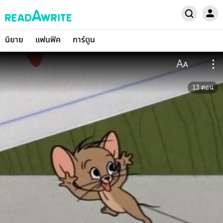
นิยาย
แฟนฟิค
การ์ตูน
13
ตอน