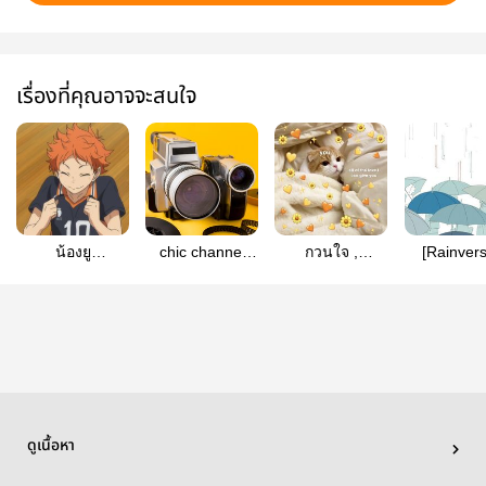
เรื่องที่คุณอาจจะสนใจ
น้องยู
chic channel
กวนใจ ,
[Rainver
ครับ|atsuhina
#Atsuhina
atsuhina
Sound 
atsuhin
ดูเนื้อหา