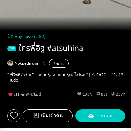
ฟิค Boy Love (แชท)
ใครพี่อิฐ #atsuhina
จบ
Nokpednamm ☆
ติดตาม
" พี่ใช่พี่อิฐป้ะ " " อยากรู้อ่อ อยากรู้ต่อไปนะ " | ⚠️ OOC - PG-13
: rude |
511
คน เลิฟเรื่องนี้
10.6M
813
2.37K
เพิ่มเข้าชั้น
อ่านเลย