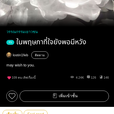
วรรณกรรมเยาวชน
ในพฤษภาที่ใจยังพอมีหวัง
จบ
lostin1feb
ติดตาม
may wish to you.
109
คน เลิฟเรื่องนี้
4.24K
126
146
เพิ่มเข้าชั้น