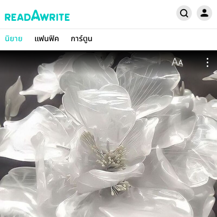
นิยาย
แฟนฟิค
การ์ตูน