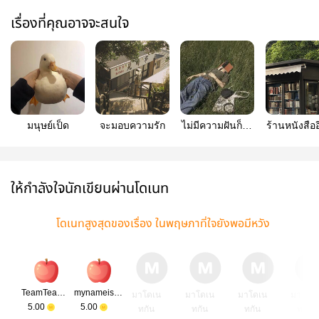
เรื่องที่คุณอาจจะสนใจ
มนุษย์เป็ด
จะมอบความรัก
ไม่มีความฝันก็ไม่
ร้านหนังสือ
เป็นไร
ให้กำลังใจนักเขียนผ่านโดเนท
โดเนทสูงสุดของเรื่อง ในพฤษภาที่ใจยังพอมีหวัง
TeamTeam2002
mynameisainotice
มาโดเน
มาโดเน
มาโดเน
มาโดเ
5.00
5.00
ทกัน
ทกัน
ทกัน
ทกัน