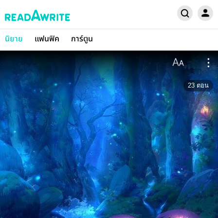
นิยาย
แฟนฟิค
การ์ตูน
23
ตอน