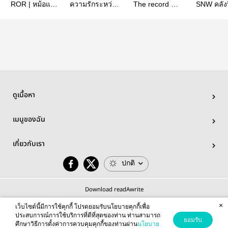
ROR | หม้อแกง
ความรักระหว่าง
The record of
SNW คลัง
รวมมิตรของต้า
เทพกับมนุษย์
Agápi by I-Spirit
เรื่องสั้นจ
ซัน
หรอ?
ดูเนื้อหา
เมนูของฉัน
เกี่ยวกับเรา
ปกติ
Download readAwrite
×
เว็บไซต์นี้มีการใช้คุกกี้ โปรดยอมรับนโยบายคุกกี้เพื่อ
ประสบการณ์การใช้บริการที่ดีที่สุดของท่าน ท่านสามารถ
ยอมรับ
ศึกษาวิธีการตั้งค่าการควบคุมคุกกี้ของท่านผ่าน
นโยบาย
© 2026 readAwrite.com by MEB Corporation Public Company Limited