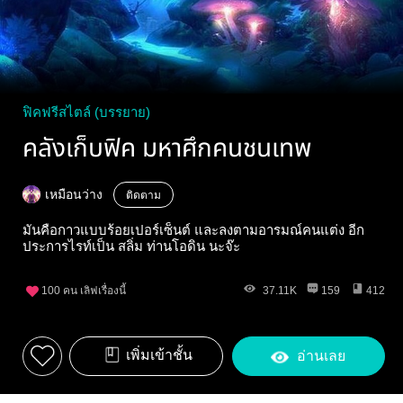
ฟิคฟรีสไตล์ (บรรยาย)
คลังเก็บฟิค มหาศึกคนชนเทพ
เหมือนว่าง
ติดตาม
มันคือกาวแบบร้อยเปอร์เซ็นต์ และลงตามอารมณ์คนแต่ง อีก
ประการไรท์เป็น สลิ่ม ท่านโอดิน นะจ๊ะ
100
คน เลิฟเรื่องนี้
37.11K
159
412
เพิ่มเข้าชั้น
อ่านเลย