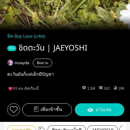
ฟิค Boy Love (แชท)
ชิดตะวัน | JAEYOSHI
จบ
muayda
ติดตาม
ตะวันมันก็แค่เด็กมีปัญหา
63
คน เลิฟเรื่องนี้
1.5M
242
199
เพิ่มเข้าชั้น
อ่านเลย