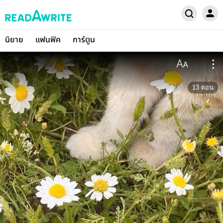
นิยาย
แฟนฟิค
การ์ตูน
13
ตอน