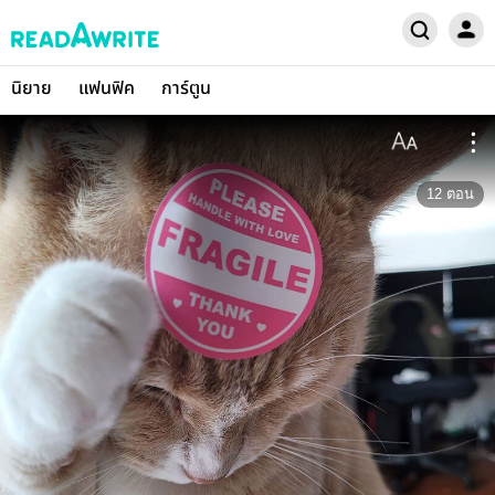
นิยาย
แฟนฟิค
การ์ตูน
12
ตอน