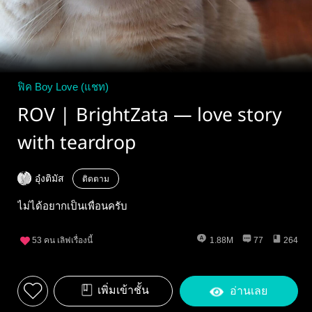
ฟิค Boy Love (แชท)
ROV | BrightZata — love story
with teardrop
อุ๋งติมัส
ติดตาม
ไม่ได้อยากเป็นเพื่อนครับ
53
คน เลิฟเรื่องนี้
1.88M
77
264
เพิ่มเข้าชั้น
อ่านเลย