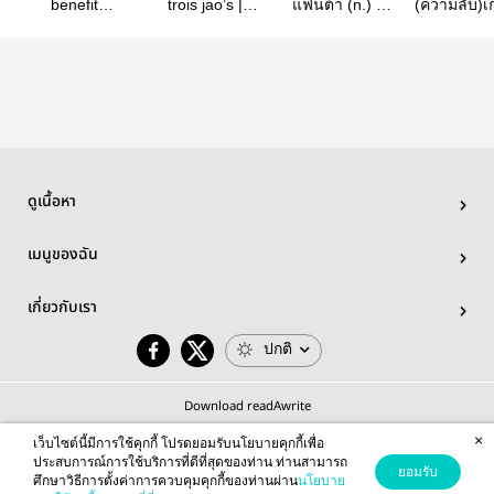
benefit
trois jao’s |
แฟนต้า (n.) |
(ความลับ)เ
friends#allzata
hayaenzo
brightzata
อร์ || Lavil
Zata × Bri
ดูเนื้อหา
เมนูของฉัน
เกี่ยวกับเรา
ปกติ
Download readAwrite
×
เว็บไซต์นี้มีการใช้คุกกี้ โปรดยอมรับนโยบายคุกกี้เพื่อ
ประสบการณ์การใช้บริการที่ดีที่สุดของท่าน ท่านสามารถ
ยอมรับ
ศึกษาวิธีการตั้งค่าการควบคุมคุกกี้ของท่านผ่าน
นโยบาย
© 2026 readAwrite.com by MEB Corporation Public Company Limited