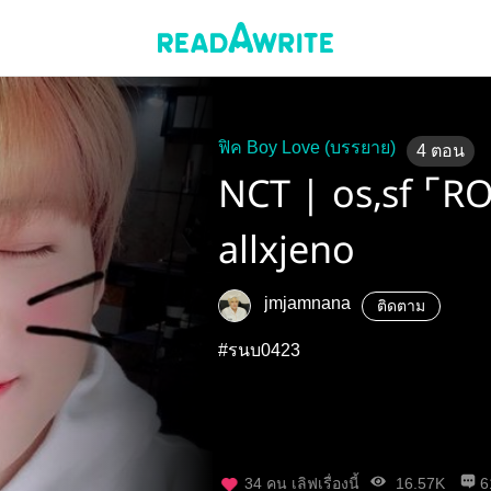
ฟิค Boy Love (บรรยาย)
4
ตอน
NCT | os,sf ⌜R
allxjeno
jmjamnana
ติดตาม
#รนบ0423
34
คน เลิฟเรื่องนี้
16.57K
6