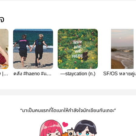
ใจ
 |
คลัง #haeno #แฮช
—staycation (n.)
SF/OS หลายคู่
no
โน่
ค่ะเพราะน้องโน่
รัก
“มาเป็นคนแรกที่โดเนทให้กำลังใจนักเขียนกันเถอะ”