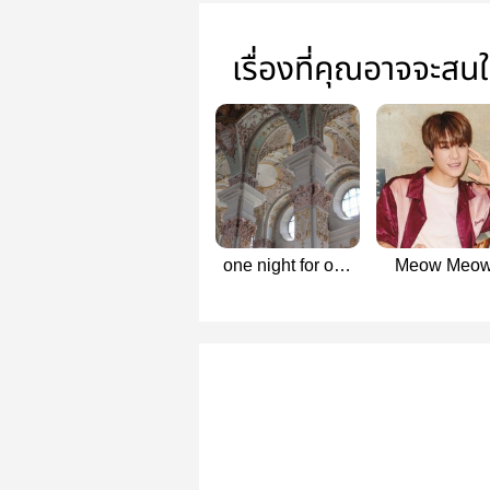
เรื่องที่คุณอาจจะสน
one night for one
Meow Meow
nice
minno&mark