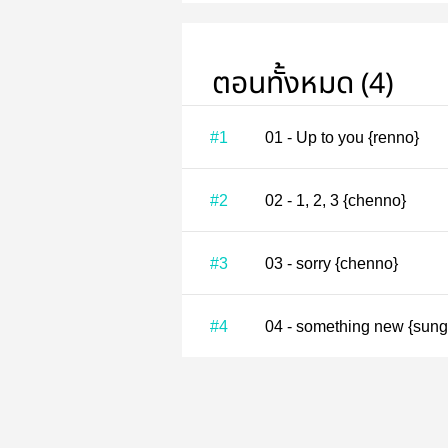
ตอนทั้งหมด (4)
#1
01 - Up to you {renno}
#2
02 - 1, 2, 3 {chenno}
#3
03 - sorry {chenno}
#4
04 - something new {sun