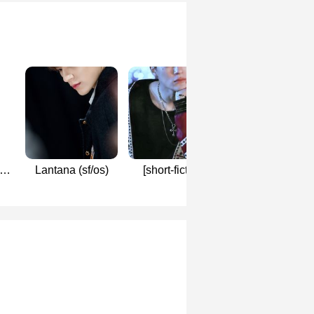
เลย
Lantana (sf/os)
[short-fiction]​
renno | คุณปรุ
น่า
#hopegarden All​ x
Jeno