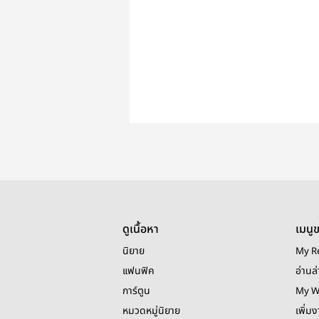
ดูเนื้อหา
เมนู
นิยาย
My R
แฟนฟิค
อ่านล่
การ์ตูน
My W
หมวดหมู่นิยาย
เพิ่ม