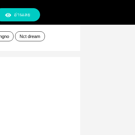
อ่านเลย
ngno
Nct dream