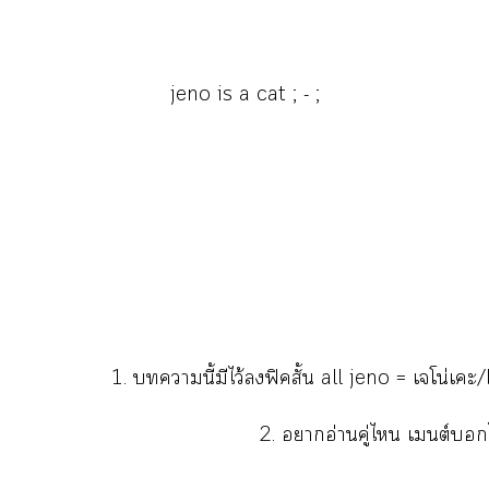
jeno is a cat ; - ;
1. านี้มีไว้ฟิคสั้น all jeno = เโน่เะ
2. าอ่านคู่ไ เต์