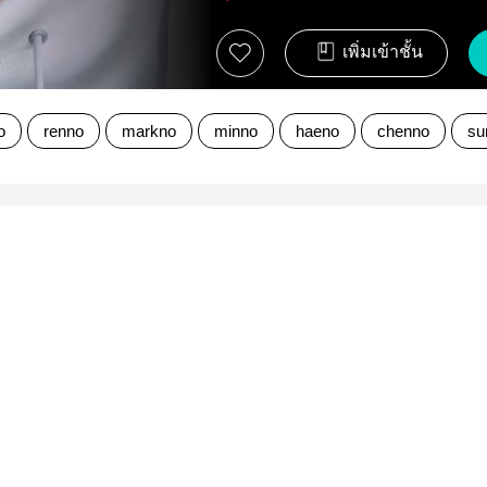
เพิ่มเข้าชั้น
o
renno
markno
minno
haeno
chenno
su