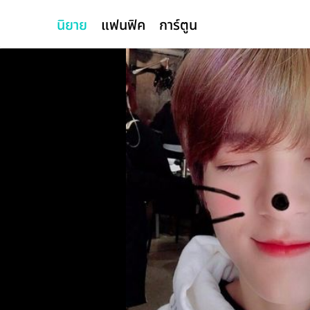
นิยาย
แฟนฟิค
การ์ตูน