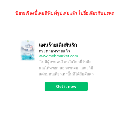
นิยายเรื่องนี้เตีพิมพ์รูปเล่มแล้ว ใชื่อเดียวกันะะ