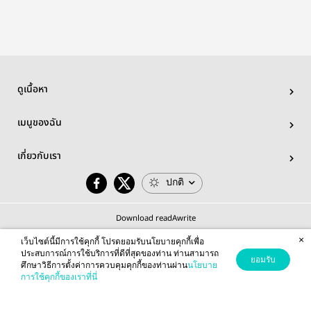
ดูเนื้อหา
เมนูของฉัน
เกี่ยวกับเรา
ปกติ
Download readAwrite
×
เว็บไซต์นี้มีการใช้คุกกี้ โปรดยอมรับนโยบายคุกกี้เพื่อ
ประสบการณ์การใช้บริการที่ดีที่สุดของท่าน ท่านสามารถ
ยอมรับ
ศึกษาวิธีการตั้งค่าการควบคุมคุกกี้ของท่านผ่าน
นโยบาย
© 2026 readAwrite.com by MEB Corporation Public Company Limited
การใช้คุกกี้ของเราที่นี่
This site is protected by reCAPTCHA and the Google
Privacy Policy
and
Terms of Service
apply.