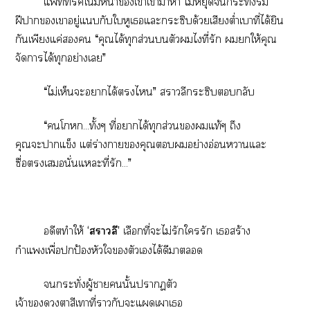
แริคโน้มหน้าเาเข้าาา ไม่หยุดกระทั่งริม
ฝีาเาอยู่แกับใหูเแะกระซิบด้วยเสียงต่ำเาที่ได้ยิน
กันเพียงแค่ “คุณได้ทุกส่วนตัวไที่รัก ให้คุณ
จัดาได้ทุกอย่างเ”
“ไม่เห็นะาได้ไ” าวลีกระซิบกลับ
“โ...ทั้งๆ ที่าได้ทุกส่วนแท้ๆ ถึง
คุณะาแข็ง แต่ร่างาคุณอย่างอ่อนาแะ
ซื่อเนั่นแะที่รัก...”
อดีตทำให้
‘
าวลี’
เลือกที่ะไม่รักใรัก เสร้าง
กำแเพื่อปกป้องหัวใตัวเได้ดีา
กระทั่งผู้านั้นาตัว
เจ้าาสีเาที่ากับะแเาเ