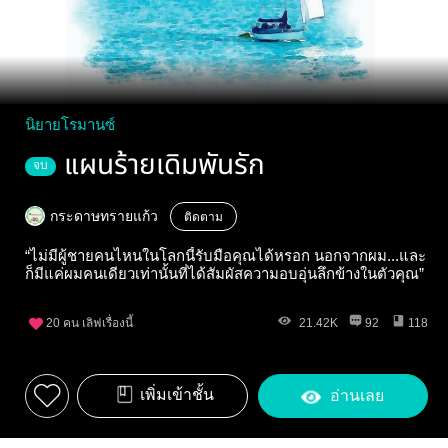
นิยายโรมานซ์
แผนร้ายเดิมพันรัก
จบ
กระดาษทรายแก้ว
ติดตาม
“ไม่มีผู้ชายคนไหนในโลกนี้รับมือคุณได้หรอก นอกจากผม...และ
ก็มีแค่ผมคนเดียวเท่านั้นที่ได้สัมผัสความอบอุ่นลึกข้างในตัวคุณ”
20
คน เลิฟเรื่องนี้
21.42K
92
118
เพิ่มเข้าชั้น
อ่านเลย