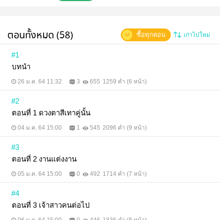
ฝีปากของเขาอยู่แนบกับใบหูเธอและกระซิบด้วยเสียงต่ำ
เบาที่ได้ยินกันเพียงแค่สองคน “คุณได้ทุกส่วนบนตัวผมไง
ที่รัก ผมยกให้คุณจัดการได้ทุกอย่างเลย” “ไม่เห็นจะอยาก
ได้ตรงไหน” สราวลีกระซิบตอบกลับ “คนโกหก...ทั้งๆ ที่
ตอนทั้งหมด (58)
ซื้อทุกตอน
เก่าไปใหม่
อยากได้ทุกส่วนของผมแท้ๆ ถึงคุณจะปากแข็ง แต่
ร่างกายของคุณตอบผมอย่างอ่อนหวานและซื่อตรงเสมอ
นั่นแหละที่รัก...” อดีตทำให้ ‘สราวลี’ เลือกที่จะไม่รักใคร
#1
รัก เธอสร้างกำแพงเพื่อปกป้องหัวใจของตัวเองได้ดีมา
บทนำ
ตลอด จนกระทั่งผู้ชายคนนั้นปรากฏตัว เจ้าของดวงตาสี
เทาที่ราวกับจะแผดเผาเธอ ความปรารถนาเร้าร้อนถูกจุด
26 ม.ค. 64 11:32
3
655
1259 คำ (6 หน้า)
ขึ้นในตัวเธอ และสราวลีไม่รู้วิธีที่จะดับมัน ส่วนคนที่ต้น
เหตุนั้นก็ไม่ได้ละอายใจเลยสักนิด ตรงกันข้ามเขากลับยิ่ง
#2
ได้ใจ คอยเติมเชื้อไฟของเสน่ห์ร้ายกาจอย่างไม่หยุดยั้ง
และบนระเบียงภายใต้แสงดาวคือจุดเริ่มต้นของการ
ตอนที่ 1 ดวงตาสีเทาคู่นั้น
เปลี่ยนแปลง จูบเดียวของเขาที่ปลุกเร้าความรู้สึกโหยหา
ที่เธอไม่เคยรู้ว่ามี... ****** นิยายเรื่องนี้ เคยตีพิมพ์เป็นรูป
04 ม.ค. 64 15:00
1
545
2096 คำ (9 หน้า)
เล่มแล้ว ในชื่อเดียวกัน
#3
ตอนที่ 2 งานแต่งงาน
05 ม.ค. 64 15:00
0
492
1714 คำ (7 หน้า)
#4
ตอนที่ 3 เจ้าสาวคนต่อไป