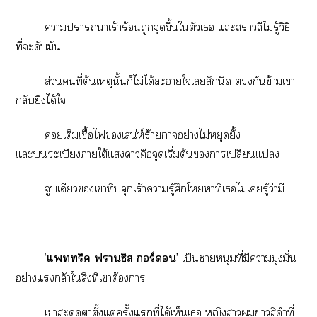
าาาเร้าร้อนถูกจุดขึ้นใตัวเ แะาวลีไม่รู้วิธี
ที่ะดับมัน
ส่วนคนที่ต้นเหตุนั้นก็ไม่ได้ะาใเสักนิด กันข้ามเา
กลับยิ่งได้ใ
เติมเชื้อไเสน่ห์ร้ายกาจอย่างไม่หยุดยั้ง
แะระเบียงาใต้แาคือจุดเริ่มต้นาเปลี่ยนแ
จูบเดียวเาที่ปลุกเร้าารู้สึกโาที่เไม่เรู้ว่ามี...
‘
แริค ฟาซิส ร์’
เป็นาหนุ่มที่มีามุ่งมั่น
อย่างแกล้าใสิ่งที่เาต้องา
เาสะดุดาตั้งแต่ครั้งแที่ได้เห็นเ หญิงาาสีดำที่