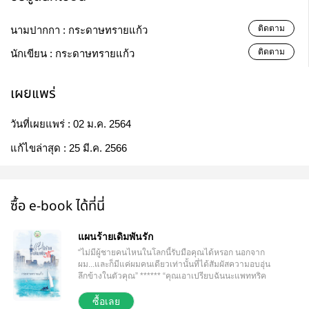
ติดตาม
นามปากกา :
กระดาษทรายแก้ว
ติดตาม
นักเขียน :
กระดาษทรายแก้ว
เผยแพร่
วันที่เผยแพร่ :
02 ม.ค. 2564
แก้ไขล่าสุด :
25 มี.ค. 2566
ซื้อ e-book ได้ที่นี่
แผนร้ายเดิมพันรัก
“ไม่มีผู้ชายคนไหนในโลกนี้รับมือคุณได้หรอก นอกจาก
ผม...และก็มีแค่ผมคนเดียวเท่านั้นที่ได้สัมผัสความอบอุ่น
ลึกข้างในตัวคุณ” ****** “คุณเอาเปรียบฉันนะแพททริค
คุณได้อย่างที่ต้องการ แต่ฉันไม่เห็นจะได้อะไรเลย” แพท
ทริคโน้มหน้าของเขาเข้ามาหา ไม่หยุดจนกระทั่งริม
ซื้อเลย