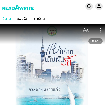
นิยาย
แฟนฟิค
การ์ตูน
58
ตอน