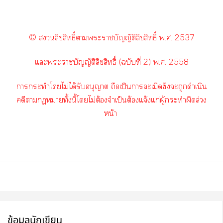
© ลิขสิทธิ์าะาบัญญัติลิขสิทธิ์ พ.ศ. 2537
แะะาบัญญัติลิขสิทธิ์ (ฉบับที่ 2) พ.ศ. 2558
าะทำโไม่ได้รับอนุญาต ถือเป็นาละเมิดซึ่งะถูกดำเนิน
คดีาาทั้งนี้โไม่ต้องจำเป็นต้องแจ้งแก่ผู้กระทำผิดล่วง
หน้า
ข้อมูลนักเขียน