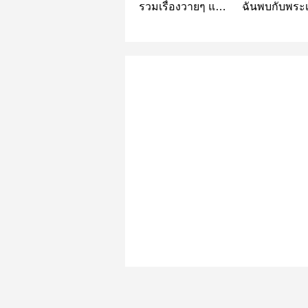
รวมเรื่องวายๆ แซ่
ฉันพบกับพระ
บๆ️
ในเรือนจำ