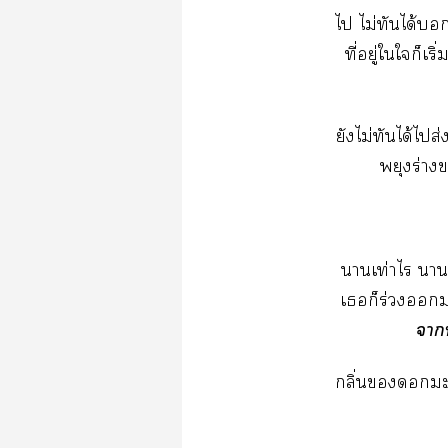
​ไม่​​ได้​​
ี่​ู่​​​​
​ไม่​​ได้​​ส
​ร่​
​ท่​​​
​​ร่​​
​ี
ิ่​​​​