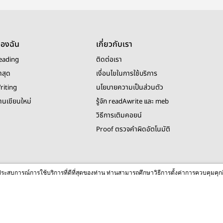
ของฉัน
เกี่ยวกับเรา
eading
ติดต่อเรา
าสุด
เงื่อนไขในการใช้บริการ
riting
นโยบายความเป็นส่วนตัว
งานเขียนใหม่
รู้จัก readAwrite และ meb
วิธีการเติมคอยน์
Proof ตรวจคำผิดอัตโนมัติ
© 2026 readAwrite.com by MEB Corporation Public Company Limited
ื่อประสบการณ์การใช้บริการที่ดีที่สุดของท่าน ท่านสามารถศึกษาวิธีการตั้งค่าการควบคุมคุก
This site is protected by reCAPTCHA and the Google
Privacy Policy
and
Terms of Service
apply.