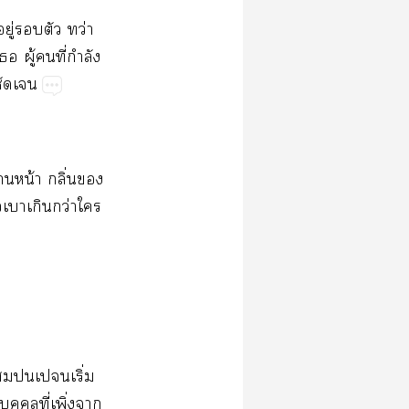
ู่​​​ว่​
​ู้​​ี่​ำ​
​
ด้​น้​ิ่​​
​​​ว่​​
​​​ิ่​
​ี่​ิ่​​