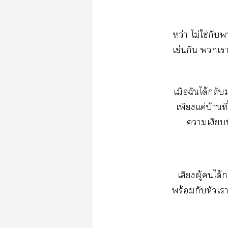
ว่​ไม่​ใช่​​
ช่​​​​ไ
ื่​​ได้​​
​ค่​บ้​ี่
​​ี
​ู้​​ได้​
ร้​​