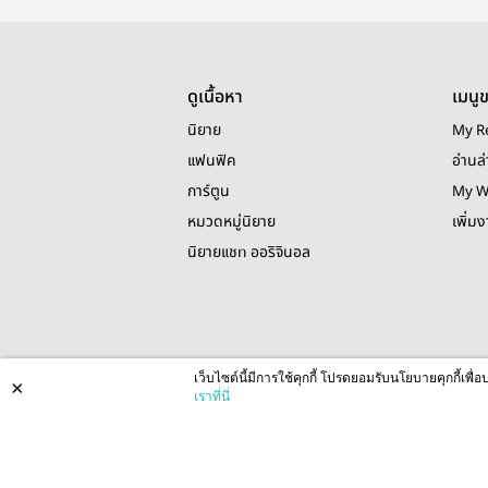
ดูเนื้อหา
เมนู
นิยาย
My R
แฟนฟิค
อ่านล่
การ์ตูน
My W
หมวดหมู่นิยาย
เพิ่ม
นิยายแชท ออริจินอล
เว็บไซต์นี้มีการใช้คุกกี้ โปรดยอมรับนโยบายคุกกี้เพ
×
เราที่นี่