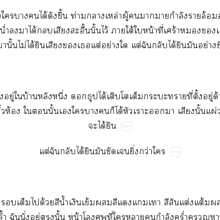
​​​​ได้​​ึ้​ท่​ล่​ู้​​​​ำ​​ล้​
ำ​​​ได้​​​ื้​ั้​ไว้​​ใต้​​น้​ี่​ร้​​​
​ั้​ไม่​ได้​​​​​ต่​ย่​​ต่​​​ได้​​​ย่
้​ู่​​บ้​​ึ่​​​ได้​​​​​​ี่​ั้​ู่​
่​ห้​​​ั้​​​​​​ได้​​​​​ั้​ผ่
​ได้​
ต่​​​ได้​​​​ิ่​ว่​
​​​ด้​​น้ำ​​ข้​​​​​​​​ต่​ต้​
้ำ​​ั่​ู่​​ั้​น้​​​ี่​​​​ำ​ร่ำ​​​