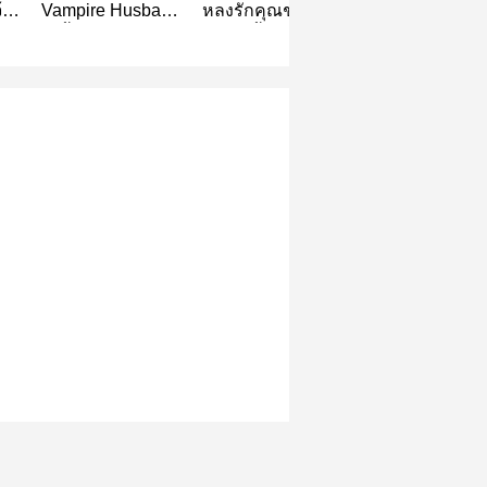
้า
Vampire Husband
หลงรักคุณชายเจ้า
หน้าหล่อแล้วไ
เลี้ยงแวมไพร์ไว้
น้ำตา
หัวใจผมเป็นสา
เป็นสามี