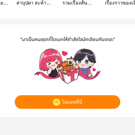
เอก
ล่าบุปผา สะท้าน
รวมเรื่องสั้น…
เรื่องราวของเจ
ยุทธภพ [Erotic]
แมว
“มาเป็นคนแรกที่โดเนทให้กำลังใจนักเขียนกันเถอะ”
โดเนทที่นี่