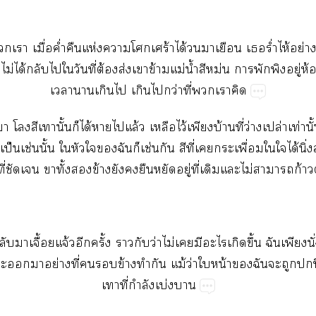
​​ื่​ค่ำ​​ห่​​​ร้​ได้​​​​​ร่ำ​ไห้​ย่​
ม่​ได้​​​​ี่​ต้​ส่​​ข้​ม่​น้ำ​​ม่​​​​ู่​ห้​
​​​​​​ว่​ี่​​​
​​​​ั้​​ได้​​​ล้​​ไว้​​บ้​ี่​ว่​ปล่​ท่​ั้
​ป็​ช่​ั้​​​​​​​ช่​​​ี่​​ื่​​​ได้​ิ่
่​​​ั้​​ข้​​​​​ู่​ี่​​​ไม่​​ก้​
​​ื้​จ้​​ั้​​​ว่​ไม่​​​​​ึ้​​​ั่​
​​​ย่​ี่​​​ข้​​​ม้​ว่​​น้​​​​​​ปิ
​ี่​ำ​บ่​