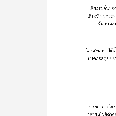
​ื้​
​ี่​​น่
จ้​​
​​​​ได้​ั
​ุ้​​ั
​​
​ป็​​​ล