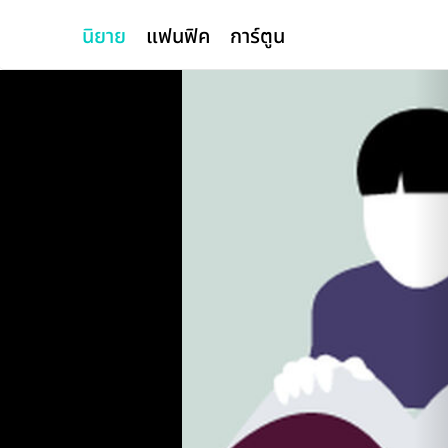
นิยาย
แฟนฟิค
การ์ตูน