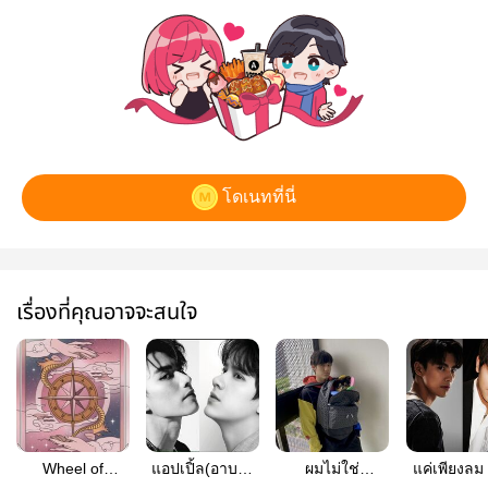
โดเนทที่นี่
เรื่องที่คุณอาจจะสนใจ
Wheel of
แอปเปิ้ล(อาบยา
ผมไม่ใช่
แค่เพียงลม