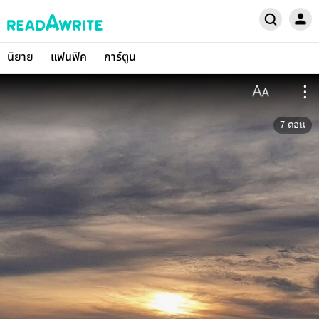
นิยาย
แฟนฟิค
การ์ตูน
7
ตอน