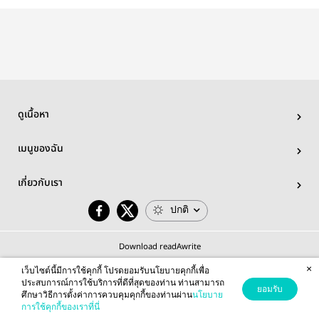
Fortune กงล้อ
พิษ)
แฟน(คลับ)คุณ
มนนน
แห่งรัก #อินองศา
#โอมนนน
#เพิร์ลพีค
ดูเนื้อหา
เมนูของฉัน
เกี่ยวกับเรา
ปกติ
Download readAwrite
×
เว็บไซต์นี้มีการใช้คุกกี้ โปรดยอมรับนโยบายคุกกี้เพื่อ
ประสบการณ์การใช้บริการที่ดีที่สุดของท่าน ท่านสามารถ
ยอมรับ
ศึกษาวิธีการตั้งค่าการควบคุมคุกกี้ของท่านผ่าน
นโยบาย
© 2026 readAwrite.com by MEB Corporation Public Company Limited
การใช้คุกกี้ของเราที่นี่
This site is protected by reCAPTCHA and the Google
Privacy Policy
and
Terms of Service
apply.