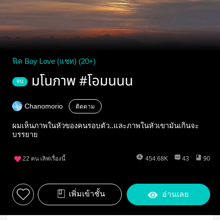
ฟิค Boy Love (แชท) (20+)
มโนภาพ #โอมนนน
จบ
Chanomorio
ติดตาม
ผมเห็นภาพในหัวของคนรอบตัว..และภาพในหัวเขามันเกินจะ
บรรยาย
22
คน เลิฟเรื่องนี้
454.68K
43
90
เพิ่มเข้าชั้น
อ่านเลย