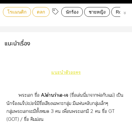
โรแมนติก
ตลก
นักร้อง
ชายหญิง
Romanc
แนะนำเรื่อง
แะนำตัวะ
ะเ ชื่อ
AJอ่านว่าเ-เ
(ชื่อเล่นนี่าาพ่อกับแม่) เป็น
นักร้แร็ปเร์มีชื่อเสียงเาะกลุ่ม มีแคลัลุ่มเล็กๆ
กลุ่มะเะมีทั้ง 3  เพื่อนะเอกมี 2  ชื่อ GT
(GOT) / ชื่อ คิมม่อน