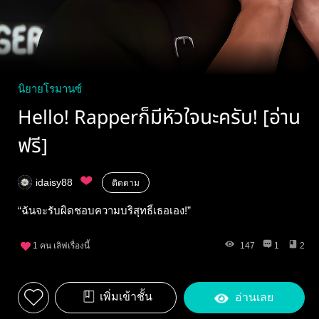
นิยายโรมานซ์
Hello! Rapperก็มีหัวใจนะครับ! [อ่าน
ฟรี]
idaisy88
ติดตาม
“ฉันจะรับผิดชอบความบริสุทธิ์เธอเอง!”
1
คน เลิฟเรื่องนี้
147
1
2
เพิ่มเข้าชั้น
อ่านเลย