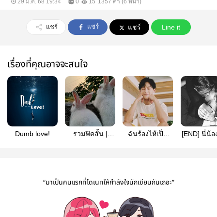
29 ม.ค. 68 19:34
0
15
1357 คำ (6 หน้า)
แชร์
แชร์
แชร์
Line it
เรื่องที่คุณอาจจะสนใจ
Dumb love!
รวมฟิคสั้น |
ฉันร้องไห้เป็น
[END]​ นี่น้อ
#ปรมาจารย์​ลัทธิ
หมื่นครั้งเพื่อมา
มาร​
เจอเธอ​ l​ #ควาน
เฉิง
“มาเป็นคนแรกที่โดเนทให้กำลังใจนักเขียนกันเถอะ”