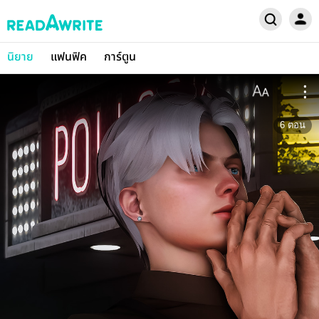
นิยาย
แฟนฟิค
การ์ตูน
6
ตอน