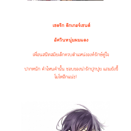
เดริก ดิกเอร์เต์
อัศวินหนุ่มแ
เพื่อนสนิทสมัย
เด็ก
ตำแหน่งองค์รักษ์คู่ใ
าหนัก คำไคำนั้น น่ารักปุกปุย แยังขี้
โโอีกแน่ะ!