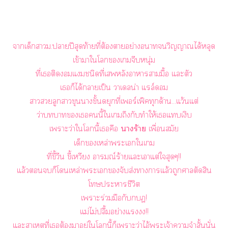
าเด็กาม.าปีสุดท้ายที่ต้องาอย่างอาวิญญาณได้หลุด
เข้าาใโเจีบหนุ่ม
ที่เติดแชนิดที่เหลังาาามื้อ แะตัว
เก็ได้าเป็น าเลน่า แล์
าลูกาขุนาขั้นดยุกที่เอร์เฟ็คทุกด้าน...แว้นแต่
ว่าาเนี้ใเถึงกับทำให้เแเงิบ
เาะว่าใโนี้เคือ
าร้าย
เพื่อนสมัย
เด็กเหล่าะเใเ
ที่ขี้วีน ขี้เหวี อารมณ์ร้ายแะเาแต่ใสุดๆ!!
แล้วก็โเหล่าะเจับส่งาาแล้วถูกาตัดสิน
โะาชีวิต
เาะร่วมมือกับฎ!
แม่ไม่ปลื้มอย่างแ!!
แะสาเหตุที่เต้องาอยู่ใโนี้ก็เาะว่าไอ้ะเจ้าาจำสั้นนั่น