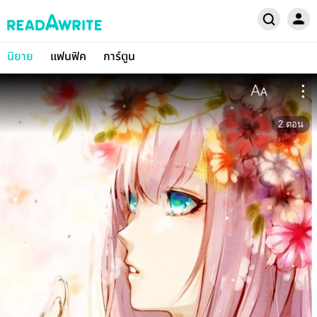
นิยาย
แฟนฟิค
การ์ตูน
2
ตอน