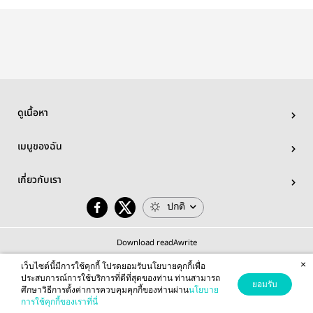
จีบหนุ่ม
ZELONA นคร
การเป็นนา
แห่งการเริ่มต้น
ดูเนื้อหา
เมนูของฉัน
เกี่ยวกับเรา
ปกติ
Download readAwrite
×
เว็บไซต์นี้มีการใช้คุกกี้ โปรดยอมรับนโยบายคุกกี้เพื่อ
ประสบการณ์การใช้บริการที่ดีที่สุดของท่าน ท่านสามารถ
ยอมรับ
ศึกษาวิธีการตั้งค่าการควบคุมคุกกี้ของท่านผ่าน
นโยบาย
© 2026 readAwrite.com by MEB Corporation Public Company Limited
การใช้คุกกี้ของเราที่นี่
This site is protected by reCAPTCHA and the Google
Privacy Policy
and
Terms of Service
apply.