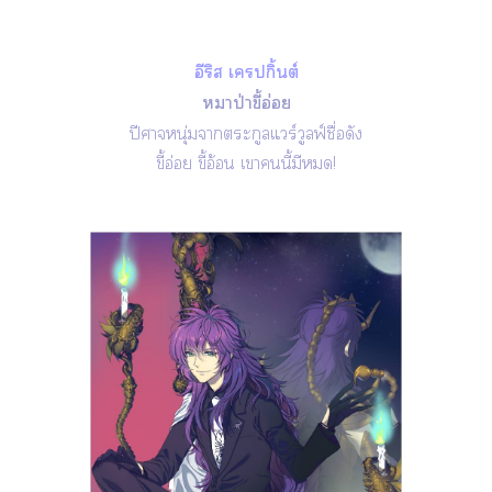
อีริส เครปกิ้นต์
หมาป่าขี้อ่อย
ปีศาจหนุ่มาตระกูลแวร์วูลฟ์ชื่อดัง
ขี้อ่อย ขี้อ้อน เานี้มี!