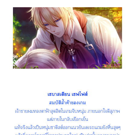
เาเตียน เฟไต์
สมบัติล้ำค้าเ
เจ้าาาฟ้าสุดฮิตใเจีบหนุ่ม าใดีสุภาพ
แต่าใกลับเยือกเย็น
แท้จริงแล้วเป็นหนุ่มซาดิสต์แยันเเะแยังหื่นสุดๆ