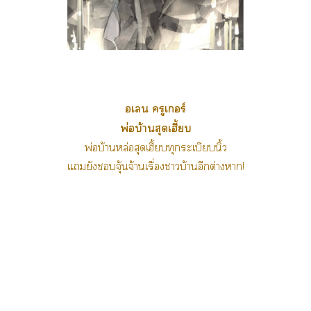
อเ ครูเอร์
พ่อบ้านสุดเฮี้ยบ
พ่อบ้านหล่อสุดเฮี้ยบทุกระเบียบนิ้ว
แยังจุ้นจ้านเรื่องาบ้านอีกต่างา!