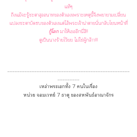
แท้ๆ
ถึงแม้ะรู้ะาสุาตัวเเาะเหตุนี้จึงาาเปลี่ยน
แะาบัดซบตัวเแต่ไอ้ะเจ้าน่าานั่นกลับโหน้าที่
กู้โ
าให้เอีกนี่สิ!!
ตูเป็นาร้ายโว้ยย ไม่ใช่ผู้กล้าา!!!
__________________________________________________
_________
เหล่าะเทั้ง 7 ใเรื่อง
หน่วย เวทย์ 7 ธาตุ สหพันธ์อาณาจักร