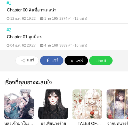
#1
Chapter 00 ฉันชื่อวาเดลน่า
12 ธ.ค. 62 19:22
1
195
2874 คำ (12 หน้า)
#2
Chapter 01 ผูกมิตร
04 ธ.ค. 62 20:27
4
168
3889 คำ (16 หน้า)
แชร์
แชร์
แชร์
Line it
เรื่องที่คุณอาจจะสนใจ
หลงเข้ามาในเกม
มาเฟียนางร้าย
TALES OF
จากบทนางร้