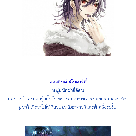
ลลินด์ ชไดาร์ลี่
หนุ่มนักฆ่าขี้อ้อน
นักฆ่าหน้าเะนิสัยมุ้งมิ้ง ไม่เาะกับาชีพเาะเแต่เากลับ
ขู่ฆ่าถ้าเกิดว่าไม่ให้กินหลังาาวันะห้าครั้งะงั้น!