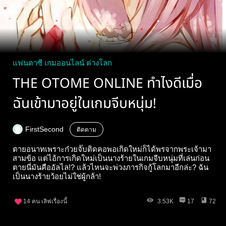
แฟนตาซี เกมออนไลน์ ต่างโลก
THE OTOME ONLINE ทำไงดีเมื่อ
ฉันเข้ามาอยู่ในเกมจีบหนุ่ม!
FirstSecond
ติดตาม
ตายอนาทเพราะก๋วยจั๊บติดคอพอเกิดใหม่ก็ได้พรจากพระเจ้ามา
สามข้อ แต่ไอ้การเกิดใหม่เป็นนางร้ายในเกมจีบหนุ่มที่เล่นก่อน
ตายนี่มันคืออัลไล!? แล้วไหนจะพ่วงภารกิจกู้โลกมาอีกล่ะ? ฉัน
เป็นนางร้ายว้อยไม่ใช่ผู้กล้า!
14
คน เลิฟเรื่องนี้
3.53K
17
72