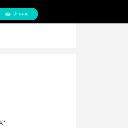
อ่านเลย
0%*