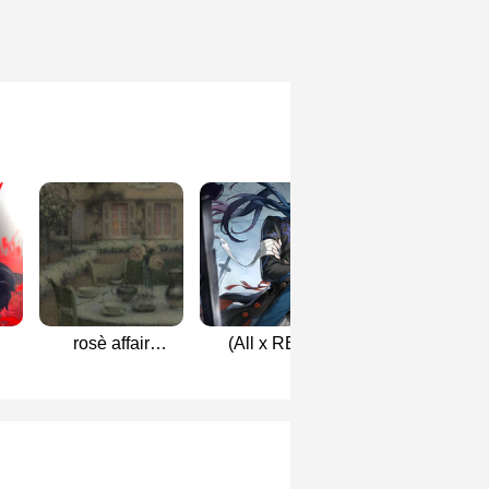
rosè affair
(All x REN)
คลังฟิคออลเริ่
(jingren)
Irresistible #จิต
(AllxBlade)
ปฏิพัทธ์แด่ธุวดารา