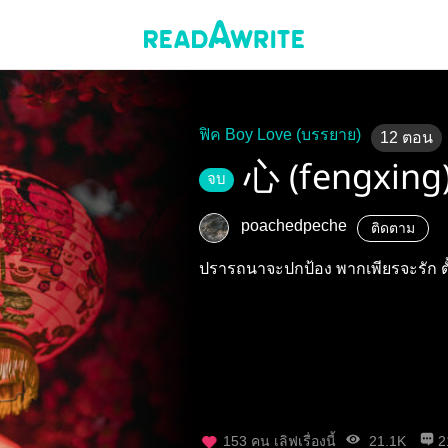
ฟิค Boy Love (บรรยาย)
12
ตอน
心 (fengxing
จบ
poachedpeche
ติดตาม
ปรารถนาจะปกป้อง พากเพียรจะรัก ตั
153
คน เลิฟเรื่องนี้
21.1K
2