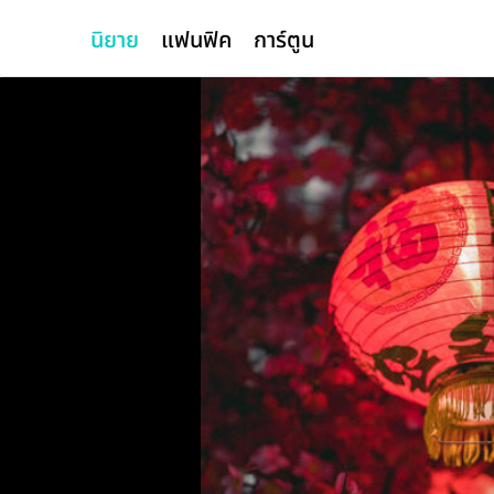
นิยาย
แฟนฟิค
การ์ตูน