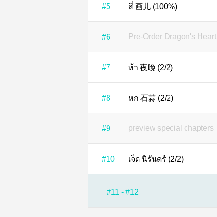
#5
สี่ 画儿 (100%)
Pre-Order Dragon's He
#6
#7
ห้า 夜晚 (2/2)
#8
หก 石蒜 (2/2)
preview special chapters
#9
#10
เจ็ด นิรันดร์ (2/2)
#11 - #12