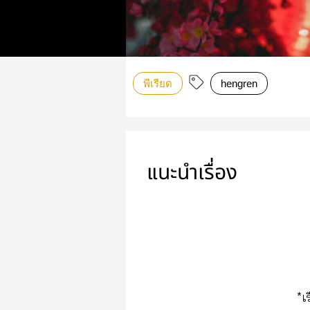
พีเรียด
hengren
แนะนำเรื่อง
*เ