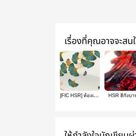
เรื่องที่คุณอาจจะสน
[FIC HSR] ห้องเก็บ
HSR ฮิกังบา
เอกสารท้ายขบวน
โรยรา [hengre
fengxing]
ให้กำลังใจนักเขียนผ