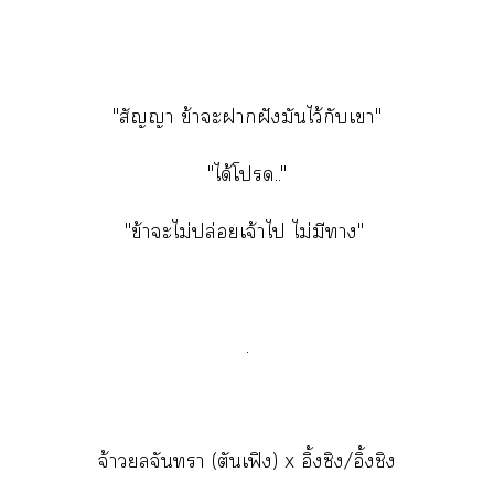
"สัญญา ข้าะาฝังมันไว้กับเา"
"ได้โ.."
"ข้าะไม่ปล่อยเจ้าไ ไม่มีา"
.
จ้าวจันทรา (ตันเฟิง) x อิ้งซิง/อิ้งชิง