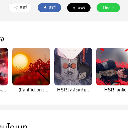
แชร์
แชร์
แชร์
Line it
ใจ
นะ
(FanFiction :
HSR |คลังแก้บน
HSR fanfic
n l
HSR) - 罗浮花
Allren, Allblade
่านโดเนท