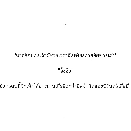
/
"ารักเจ้ามีช่วงเาถึงเพียงอายุขัยเจ้า"
"อิ้งซิง"
มังกรนี้รักเจ้าได้าาเสียยิ่งกว่าขีดจำกัดนิรันดร์เสียอี
.