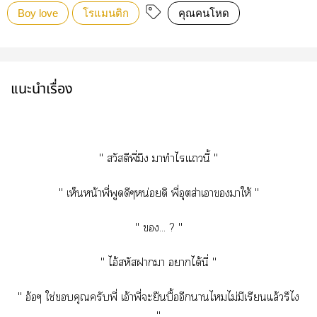
Boy love
โรแมนติก
คุณคนโหด
แนะนำเรื่อง
" สวัสดีพี่มึง มาทำไแนี้ "
" เห็นหน้าพี่พูดดีๆหน่อยดิ พี่อุตส่าเาาให้ "
" ... ? "
" ไอ้สหัสาา าได้นี่ "
" อ้อๆ ใช่คุณครับพี่ เอ้าพี่ะยืนบื้ออีกาไไม่มีเรียนแล้วรึไ
"