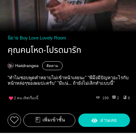
นิยาย Boy Love Lovely Room
คุณคนโหด-โปรดมารัก
Haiidrangea
ติดตาม
"ทำไมชอบพูดคำหยาบไม่เข้าหน้าเลยนะ" "พี่มึงมีปัญหาอะไรกับ
หน้าหล่อๆของผมปะครับ" "มีแน่... ถ้ายังไม่เลิกทำแบบนี้"
2
คน เลิฟเรื่องนี้
199
2
8
เพิ่มเข้าชั้น
อ่านเลย