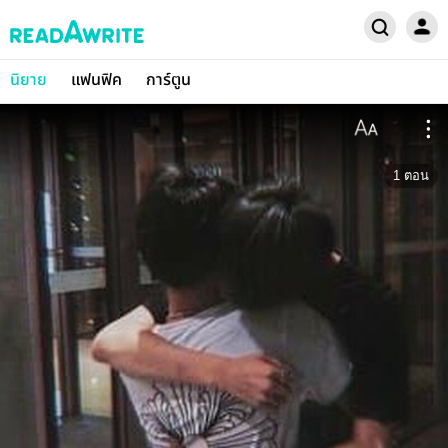
นิยาย
แฟนฟิค
การ์ตูน
1
ตอน