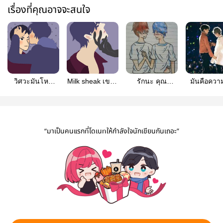
เรื่องที่คุณอาจจะสนใจ
วิศวะมันโหด
Milk sheak เขย่า
รักนะ คุณ
มันคือควา
โหมดน่ารักอย่าง
รักหัวใจนายหน้า
ประทานหน้า
น้องไหวป่าว
โหด
โหด
“มาเป็นคนแรกที่โดเนทให้กำลังใจนักเขียนกันเถอะ”