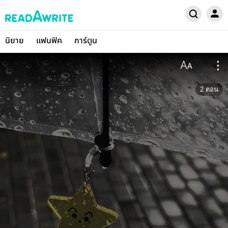
นิยาย
แฟนฟิค
การ์ตูน
2
ตอน