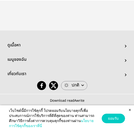
ดูเนื้อหา
เมนูของฉัน
เกี่ยวกับเรา
ปกติ
Download readAwrite
×
เว็บไซต์นี้มีการใช้คุกกี้ โปรดยอมรับนโยบายคุกกี้เพื่อ
ประสบการณ์การใช้บริการที่ดีที่สุดของท่าน ท่านสามารถ
ยอมรับ
ศึกษาวิธีการตั้งค่าการควบคุมคุกกี้ของท่านผ่าน
นโยบาย
© 2026 readAwrite.com by MEB Corporation Public Company Limited
การใช้คุกกี้ของเราที่นี่
This site is protected by reCAPTCHA and the Google
Privacy Policy
and
Terms of Service
apply.