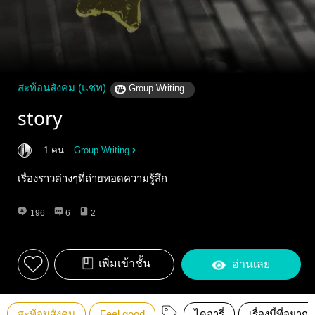
สะท้อนสังคม (แชท)
Group Writing
story
1 คน
Group Writing
เรื่องราวต่างๆที่ถ่ายทอดความรู้สึก
196
6
2
เพิ่มเข้าชั้น
อ่านเลย
สะท้อนสังคม
Feel good
ไดอารี่
เรื่องนี้ที่อยาก