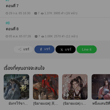
ตอนที่ 7
29 ก.ย. 65 16:30
7
1.37K
3995 คำ (16 หน้า)
#8
ตอนที่ 8
05 ต.ค. 65 07:28
7
1.08K
2570 คำ (11 หน้า)
แชร์
แชร์
แชร์
Line it
เรื่องที่คุณอาจจะสนใจ
มังกรไร้ขา
[นิยายแปล] 天官
(นิยายแปล) เมื่อ
หนึ่งแสนปีที
(สนพ.Rose)
赐福 สวรรค์
ผมแต่งเทพ
ไม่เคยรัก