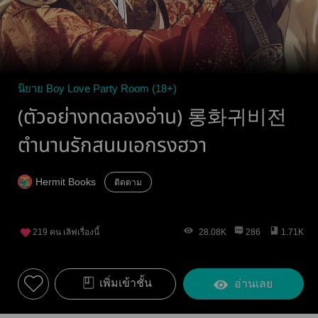
นิยาย Boy Love Party Room (18+)
(ตัวอย่างทดลองอ่าน) 롱화귀비전
ตำนานรักสนมเอกรงฮวา
Hermit Books
ติดตาม
219
คน เลิฟเรื่องนี้
28.08K
286
1.71K
เพิ่มเข้าชั้น
อ่านเลย