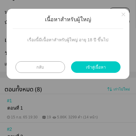
×
ติดตาม
นามปากกา :
Hermit Books
เนื้อหาสำหรับผู้ใหญ่
ติดตาม
นักเขียน :
Hermit Books
เผยแพร่
เรื่องนี้มีเนื้อหาสำหรับผู้ใหญ่ อายุ 18 ปี ขึ้นไป
วันที่เผยแพร่ :
15 ก.ย. 2565
แก้ไขล่าสุด :
05 ต.ค. 2565
กลับ
เข้าสู่เนื้อหา
ตอนทั้งหมด (8)
เก่าไปใหม่
#1
ตอนที่ 1
15 ก.ย. 65 19:30
19
5.86K
3299 คำ (14 หน้า)
#2