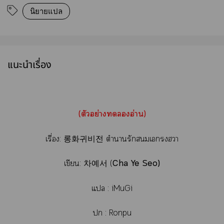
นิยายแปล
แนะนำเรื่อง
(ตัวอย่างอ่าน)
เรื่อง: 롱화귀비전 ตำารักเฮา
เขียน:
차예서 (
Cha Ye Seo)
แ : iMuGi
 : Ronpu