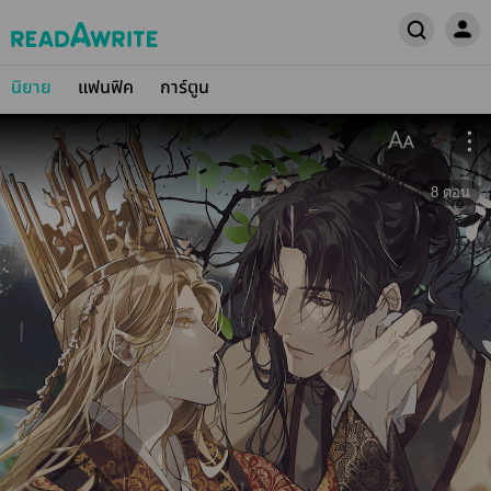
นิยาย
แฟนฟิค
การ์ตูน
8
ตอน