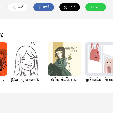
แชร์
แชร์
แชร์
Line it
ใจ
[Comic] ของขวัญค
สต๊อกจีนโบราณ
ดูเรื่องนี้มา ก็เ
 :
ริสมาสต์
#วั่งเซี่ยน
เล่าเป็นภาพ
ou
(Comic Essay