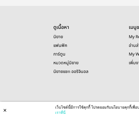
ดูเนื้อหา
เมนู
นิยาย
My R
แฟนฟิค
อ่านล่
การ์ตูน
My W
หมวดหมู่นิยาย
เพิ่ม
นิยายแชท ออริจินอล
เว็บไซต์นี้มีการใช้คุกกี้ โปรดยอมรับนโยบายคุกกี้เพ
×
เราที่นี่