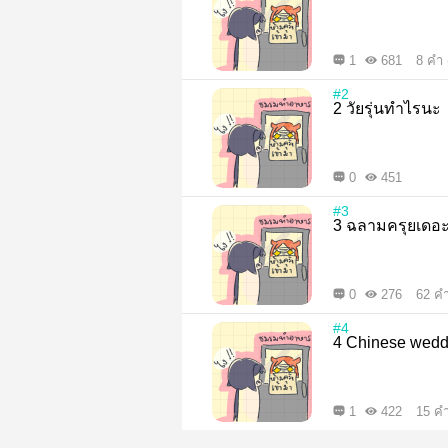
1
681
8 คำ 
#2
2 วัยรุ่นทำไรนะ
0
451
#3
3 ฉลามครุยเดอ
0
276
62 คำ
#4
4 Chinese wed
1
422
15 คำ