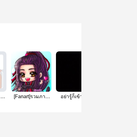
ลยมา
[Fanart]รวมภาพ
อย่ารู้ก็เข้ามาดู
คลังเก็บโดจินไ
วาดแฟนอาร์ตป๋อ
คิว[Haikyuu!]
)
จ้าน