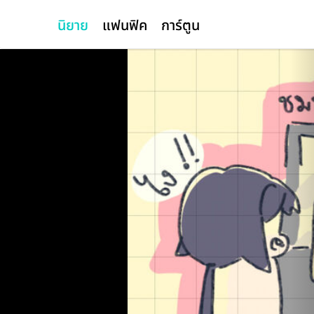
นิยาย
แฟนฟิค
การ์ตูน