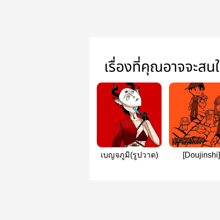
เรื่องที่คุณอาจจะสน
เบญจภูมิ(รูปวาด)
[Doujinshi]
Harvestmoon
Crush on y