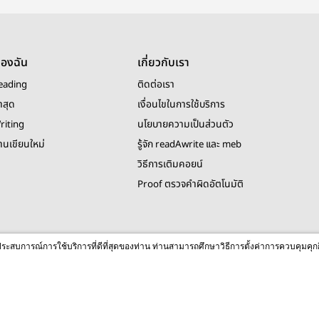
ของฉัน
เกี่ยวกับเรา
eading
ติดต่อเรา
าสุด
เงื่อนไขในการใช้บริการ
riting
นโยบายความเป็นส่วนตัว
งานเขียนใหม่
รู้จัก readAwrite และ meb
วิธีการเติมคอยน์
Proof ตรวจคำผิดอัตโนมัติ
© 2026 readAwrite.com by MEB Corporation Public Company Limited
ื่อประสบการณ์การใช้บริการที่ดีที่สุดของท่าน ท่านสามารถศึกษาวิธีการตั้งค่าการควบคุมคุก
This site is protected by reCAPTCHA and the Google
Privacy Policy
and
Terms of Service
apply.