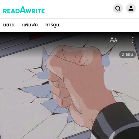
นิยาย
แฟนฟิค
การ์ตูน
2
ตอน