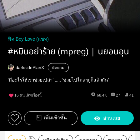
ฟิค Boy Love (แชท)
#หมินอย่าร้าย (mpreg) | นยอนอุน
darksidePlanX
ติดตาม
‘มีอะไรให้เราช่วยเปล่า’ ..... ‘ช่วยไปไกลๆกูก็แล้วกัน’
16
คน เลิฟเรื่องนี้
68.4K
27
41
เพิ่มเข้าชั้น
อ่านเลย