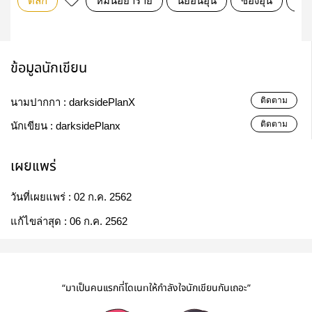
ตลก
หมินอย่าร้าย
นยอนอุน
ซองอุน
มิ
ข้อมูลนักเขียน
ติดตาม
นามปากกา :
darksidePlanX
ติดตาม
นักเขียน :
darksidePlanx
เผยแพร่
วันที่เผยแพร่ :
02 ก.ค. 2562
แก้ไขล่าสุด :
06 ก.ค. 2562
“มาเป็นคนแรกที่โดเนทให้กำลังใจนักเขียนกันเถอะ”