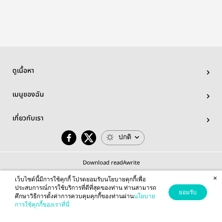
ดูเนื้อหา
เมนูของฉัน
เกี่ยวกับเรา
ปกติ
Download readAwrite
×
เว็บไซต์นี้มีการใช้คุกกี้ โปรดยอมรับนโยบายคุกกี้เพื่อ
ประสบการณ์การใช้บริการที่ดีที่สุดของท่าน ท่านสามารถ
ยอมรับ
ศึกษาวิธีการตั้งค่าการควบคุมคุกกี้ของท่านผ่าน
นโยบาย
© 2026 readAwrite.com by MEB Corporation Public Company Limited
การใช้คุกกี้ของเราที่นี่
This site is protected by reCAPTCHA and the Google
Privacy Policy
and
Terms of Service
apply.