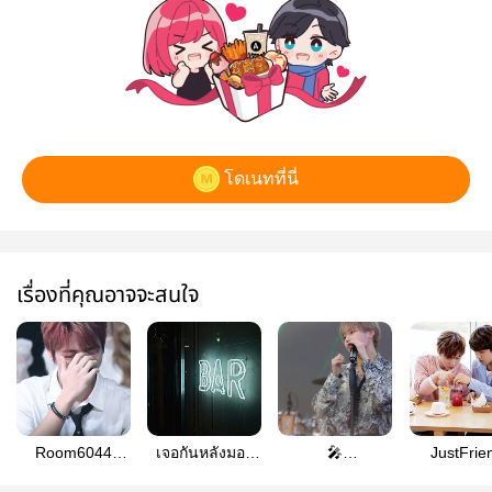
โดเนทที่นี่
เรื่องที่คุณอาจจะสนใจ
Room6044
เจอกันหลังมอ |
🎤
JustFrie
#danwoon
แดนอุน
mekmicrophone