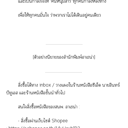
แะเป็นกำลังใให้ ‘หนุ่มา’ ทุกกำลังา
เพื่อให้ทุกมั่นใจ ว่าเาไม่ได้เดินอยู่เดียว
...........................................
[ตัวอย่างนิยายสำนักพิมพ์าเธน่า]
...........................................
สั่งซื้อได้า inbox / าเเใร้านหนังสือซีเอ็ด าอินทร์
บีทูเส เเะร้านหนังสือชั้นนำทั่วไ
ใสั่งซื้อหนังสือพ. าเธน่า :
- สั่งซื้อผ่านเว็บไซต์ Shopee