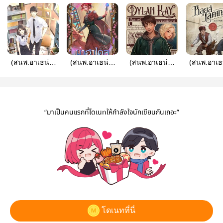
(สนพ.อาเธน่า)
(สนพ.อาเธน่า)
(สนพ.อาเธน่า)
(สนพ.อาเธ
Innocent Babe
มาฮาเดล
Dylan Kay ตอน
หลุยส์ เลตเ
มองหารัก ทายทัก
มหาวิทยาลัยมหา
นักแสวงโชคมหา
เล่ม ๒ ตอน 
ไม่รู้ตัว
เวท เล่ม 7 ภาค
ภัย
มรณะ
มหาวิหารแห่ง
“มาเป็นคนแรกที่โดเนทให้กำลังใจนักเขียนกันเถอะ”
ความทรงจำ 1/2
โดเนทที่นี่