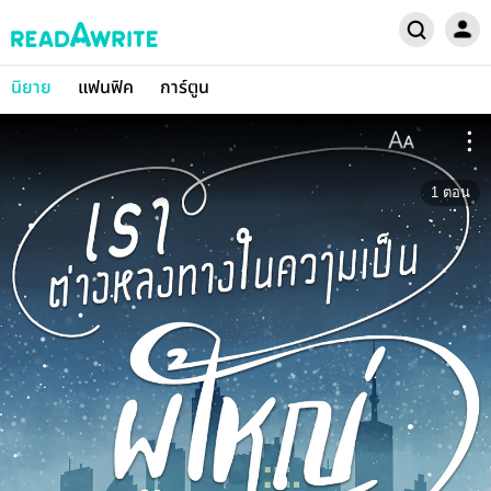
นิยาย
แฟนฟิค
การ์ตูน
1
ตอน