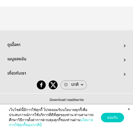
ดูเนื้อหา
เมนูของฉัน
เกี่ยวกับเรา
ปกติ
Download readAwrite
×
เว็บไซต์นี้มีการใช้คุกกี้ โปรดยอมรับนโยบายคุกกี้เพื่อ
ประสบการณ์การใช้บริการที่ดีที่สุดของท่าน ท่านสามารถ
ยอมรับ
ศึกษาวิธีการตั้งค่าการควบคุมคุกกี้ของท่านผ่าน
นโยบาย
© 2026 readAwrite.com by MEB Corporation Public Company Limited
การใช้คุกกี้ของเราที่นี่
This site is protected by reCAPTCHA and the Google
Privacy Policy
and
Terms of Service
apply.