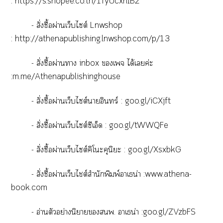
:
https://s.shopee.co.th/1fyUcxhIB2
- สั่งซื้อผ่านเว็บไซต์ Lnwshop
:
http://athenapublishing.lnwshop.com/p/13
-
สั่งซื้อผ่านา
inbox
เจ ได้เค่ะ
:m.me/Athenapublishinghouse
-
สั่งซื้อผ่านเว็บไซต์าอินทร์ :
goo.gl/iCXjft
-
สั่งซื้อผ่านเว็บไซต์ซีเอ็ด :
goo.gl/tWWQFe
-
สั่งซื้อผ่านเว็บไซต์คิโะคุนิะ :
goo.gl/XsxbkG
-
สั่งซื้อผ่านเว็บไต์สำนักพิมพ์าเธน่า :
www.athena-
book.com
-
อ่านตัวอย่างนิยายพ. าเธน่า
:goo.gl/ZVzbFS