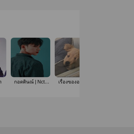
n
กอดตินณ์ | Nct |
เรื่องของอาแต๊ง
When you marri
Doten
(DOTEN)
#doten