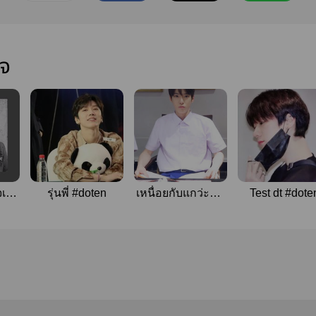
ใจ
เย็น
รุ่นพี่ #doten
เหนื่อยกับแกว่ะมิน
Test dt #dote
Doten