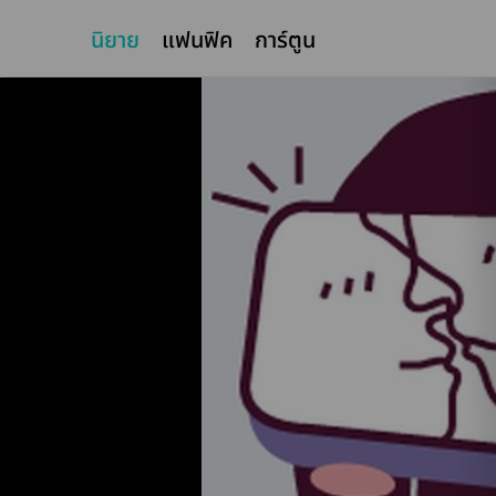
นิยาย
แฟนฟิค
การ์ตูน