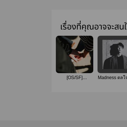
เรื่องที่คุณอาจจะสน
[OS/SF]
Madness ดลใจ
UNEXPECTED |
#doten 🌚
doten ( nct )