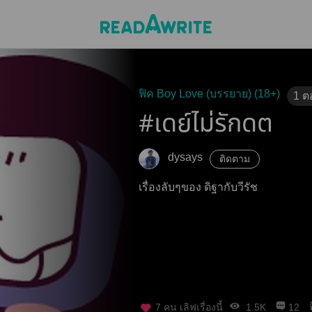
ฟิค Boy Love (บรรยาย) (18+)
1
ต
#เดย์ไม่รักดต
dysays
ติดตาม
เรื่องลับๆของ ดิฐากับวีรัช
7
คน เลิฟเรื่องนี้
1.5K
12