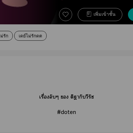
เพิ่มเข้าชั้น
ม่รัก
เดย์ไม่รักดต
เรื่องลับๆ  ดิฐากับวีรัช
#doten