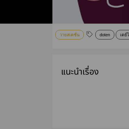
วายสเตชั่น
doten
เดย์ไ
แนะนำเรื่อง