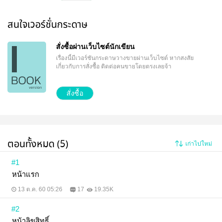
จะถูกผู้ชายหล่อ (มาก) มาดแมน (สุดๆ) รวย (โคตร) แถม
เรียนเก่ง (ขนาดเทพรุ่น) มาหวังสอยตูดเปลี่ยนแมนให้
เป็นเมีย แล้วเขาจะไม่อะไรเลยนะถ้าไอ้ผู้ชายคนนั้น
สนใจเวอร์ชั่นกระดาษ
ไม่ใช่...เพื่อนน้องชาย! "นี่กูเห็นมึงมาสามปี มึงเล็งตูดกูมา
ตลอดเลยหรือวะ!" ไหนมันจะบอกเต็มปากอีกว่า "คืนนั้นพี่
ปล้ำผม" ชนิดที่อยากเถียงมันกลับว่า "กูปล้ำมึงแล้วทำไม
สั่งซื้อผ่านเว็บไซต์นักเขียน
กูเจ็บตูด!!!" เชิญพบกับความรักป่วงๆ ของหมาป่าห่มหนัง
เรื่องนี้มีเวอร์ชันกระดาษวางขายผ่านเว็บไซต์
หากสงสัย
แกะและลูกแกะที่ถูกล่าได้ใน ็"How to Secretly เคล็ดลับ
เกี่ยวกับการสั่งซื้อ ติดต่อคนขายโดยตรงเลยจ้า
'ล่อ' หัวใจพี่ชายเพื่อน"
สั่งซื้อ
ตอนทั้งหมด (5)
เก่าไปใหม่
#1
หน้าแรก
13 ต.ค. 60 05:26
17
19.35K
#2
หน้าลิขสิทธิ์