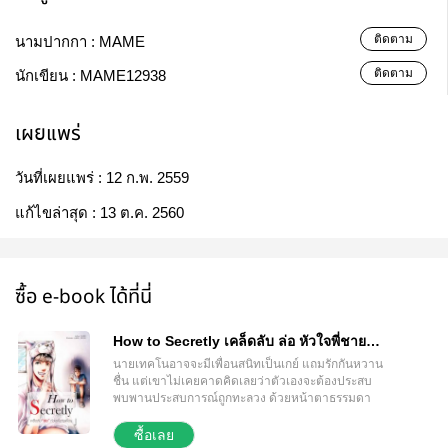
ติดตาม
นามปากกา :
MAME
ติดตาม
นักเขียน :
MAME12938
เผยแพร่
วันที่เผยแพร่ :
12 ก.พ. 2559
แก้ไขล่าสุด :
13 ต.ค. 2560
ซื้อ e-book ได้ที่นี่
How to Secretly เคล็ดลับ ล่อ หัวใจพี่ชาย
เพื่อน
นายเทคโนอาจจะมีเพื่อนสนิทเป็นเกย์ แถมรักกันหวาน
ชื่น แต่เขาไม่เคยคาดคิดเลยว่าตัวเองจะต้องประสบ
พบพานประสบการณ์ถูกทะลวง ด้วยหน้าตาธรรมดา
(มาก) ความสามารถธรรมดา (โคตร) ยังไม่นับรวมหุ่นสูง
ชะลูดที่มีดีแค่สูง ที่เหลือธรรมดา (สุดๆ) ใครเล่าจะคิดว่า
ซื้อเลย