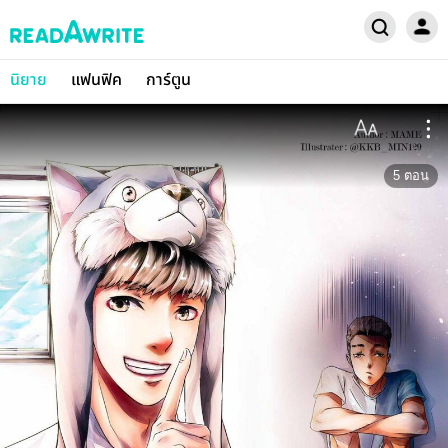
นิยาย
แฟนฟิค
การ์ตูน
5
ตอน