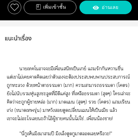
เพิ่มเข้าชั้น
อ่านเลย
แนะนำเรื่อง
าเโาะมีเพื่อนสนิทเป็นเกย์ แรักกันาชื่น
แต่เาไม่เาคิดเว่าตัวเะต้องะาะการณ์
ถูกะ ด้วยหน้าาา (า) าาาา (โ)
ยังไม่นับหุ่นสูงชะลูดที่มีดีแค่สูง ที่เหลือา (สุดๆ) ใเล่าะ
คิดว่าะถูกผู้าหล่อ (า) าแ (สุดๆ)  (โ) แเรียน
เก่ง (าเรุ่น) าหวังตูดเปลี่ยนแให้เป็นเมีย แล้ว
เาะไม่ะไเะถ้าไอ้ผู้านั้นไม่ใช่...เพื่อนน้องา!
"นี่กูเห็นมึงาามปี มึงเล็งตูดกูาเหรือะ!"