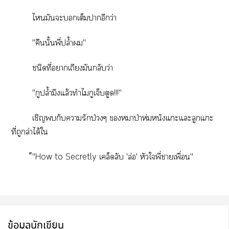
ไมันะเต็มาอีกว่า
"คืนนั้นพี่ปล้ำ"
ชนิดที่าเถียงมันกลับว่า
"กูปล้ำมึงแล้วทำไมกูเจ็บตูด!!!"
เชิญกับารักป่วงๆ หมาป่าห่มหนังแะแะลูกแะ
ที่ถูกล่าได้ใ
็"How to Secretly เคล็ดลับ 'ล่อ' หัวใพี่าเพื่อน"
ข้อมูลนักเขียน