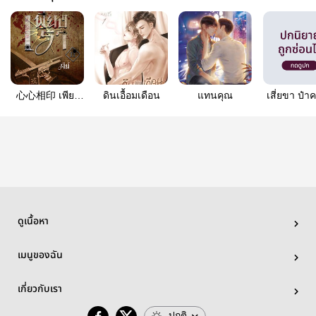
心心相印 เพียง
ดินเอื้อมเดือน
แทนคุณ
เสี่ยขา ป๋าค
เรา (เจย์Xฟีนิกซ์)
ดูเนื้อหา
เมนูของฉัน
เกี่ยวกับเรา
ปกติ