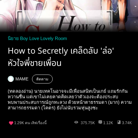
นิยาย Boy Love Lovely Room
How to Secretly เคล็ดลับ 'ล่อ'
หัวใจพี่ชายเพื่อน
MAME
ติดตาม
(ทดลองอ่าน) นายเทคโนอาจจะมีเพื่อนสนิทเป็นเกย์ แถมรักกัน
หวานชื่น แต่เขาไม่เคยคาดคิดเลยว่าตัวเองจะต้องประสบ
พบพานประสบการณ์ถูกทะลวง ด้วยหน้าตาธรรมดา (มาก) ความ
สามารถธรรมดา (โคตร) ยังไม่นับรวมหุ่นสูงชะ
1.29K
คน เลิฟเรื่องนี้
375.75K
1.12K
3.74K