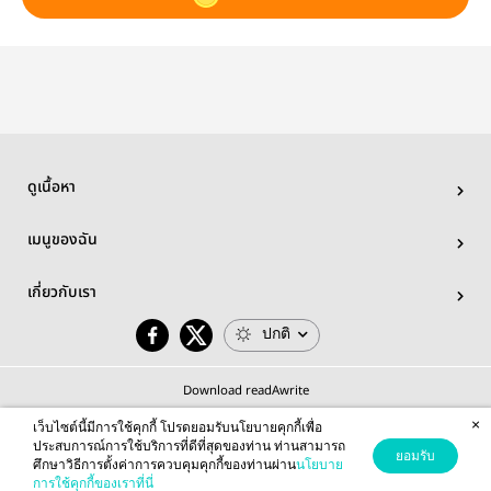
ดูเนื้อหา
เมนูของฉัน
เกี่ยวกับเรา
ปกติ
Download readAwrite
×
เว็บไซต์นี้มีการใช้คุกกี้ โปรดยอมรับนโยบายคุกกี้เพื่อ
ประสบการณ์การใช้บริการที่ดีที่สุดของท่าน ท่านสามารถ
ยอมรับ
ศึกษาวิธีการตั้งค่าการควบคุมคุกกี้ของท่านผ่าน
นโยบาย
© 2026 readAwrite.com by MEB Corporation Public Company Limited
การใช้คุกกี้ของเราที่นี่
This site is protected by reCAPTCHA and the Google
Privacy Policy
and
Terms of Service
apply.