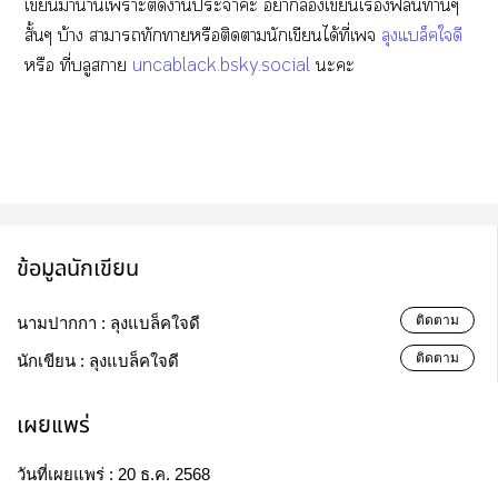
เขียนาานเาะติดาประจำค่ะ
าเขียนเรื่องฟีลนิาๆ
สั้นๆ บ้าง
าาทักาหรือติดานักเขียนได้ที่เจ
ลุงแล็คใดี
หรือ ที่บลูาย
uncablack.bsky.social
ะะ
ข้อมูลนักเขียน
ติดตาม
นามปากกา :
ลุงแบล็คใจดี
ติดตาม
นักเขียน :
ลุงแบล็คใจดี
เผยแพร่
วันที่เผยแพร่ :
20 ธ.ค. 2568