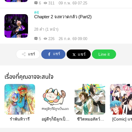
6
311
09 ก.พ. 69 07:25
#4
Chapter 2 จงหวาดกลัว (Part2)
28 คำ (1 หน้า)
5
226
26 ก.ค. 69 09:00
แชร์
แชร์
แชร์
Line it
เรื่องที่คุณอาจจะสนใจ
รำพันทิวารี
อยู่ดีๆก็มีลูกเป็น
ชีวิตหมอสัตว์ที่
[Comic] แช
แมว
โลกแฟนตาซีนี่
กล้า รับปร
ไม่ง่ายเลยครับ
ปัญหาจอม