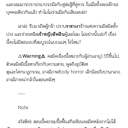
แะาาาปะมือกับคู่ต่อสู้ที่คู่ ใเมื่อทั้งเฝ้ารอ
บุคเดียวกันแล้ว ทำไมไม่ร่วมมือกันเสียเล่ะ!
เาล่ะ รีบาเถิดผู้กล้า า
าาเา
จ้าวแห่งามืดมิดทั้ง
ปวง แะช่วยเหลือ
เจ้าหญิงอีฟลิน
ผู้เโ ไม่อย่างนั้นล่ะก็ เรื่อง
นี้ไม่มีที่สมบูรณ์แแน่ๆ ใช่ไ?
⚠️
Warning⚠️
: คอมิคเรื่องนี้เาะกับผู้อ่านอายุ15ปีขึ้นไ,
ตัวคอมิคมีเนื้อาเกี่ยวกับาา, พูดถึงอุบัติเห
ตุแะโา, ามีาBody horror เล็กน้อยถึงาา,
ามีาน่ากลัวใหลังๆ
——-
Note:
สวัสดีค่ะ นี้พามรื้อฟื้นสกิลเขียนคอมิคหลังาไม่ได้