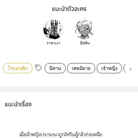
แนะนำตัวละคร
ราชาเงา
อีฟลิน
โรแมนติก
นิทาน
เทพนิยาย
เจ้าหญิง
จอม
แนะนำเรื่อง
เมื่อเจ้าหญิงาาถูกอัศวินผู้กล้าช่วยเหลือ