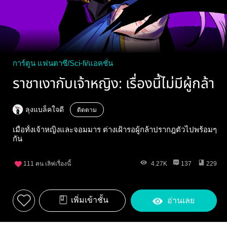
การ์ตูน แฟนตาซี/Sci-fi/แอคชั่น
ราชาเงากับเจ้าหญิง: เรื่องนี้ไม่มีผู้กล้า
ลุงแบล็คใจดี
ติดตาม
เมื่อทั้งเจ้าหญิงและจอมมาร ต่างเฝ้ารอผู้กล้าปรากฎตัวไปพร้อมๆ
กัน
111
คน เลิฟเรื่องนี้
4.27K
137
229
เพิ่มเข้าชั้น
อ่านเลย