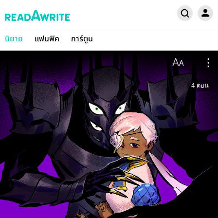
นิยาย
แฟนฟิค
การ์ตูน
4
ตอน