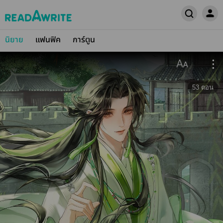
นิยาย
แฟนฟิค
การ์ตูน
53
ตอน