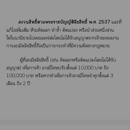
สิทธิ์าะาบัญญัติลิขสิทธิ์ พ.ศ. 2537
แะที่
แก้ไเพิ่มเติม ห้ามคัด ทำซ้ำ ดัดแ หรือนำส่วนหนึ่งส่วน
ใในวนิยายไเแพร่ต่อโไม่ได้รับอนุญาตาเจ้าาน
าละเมิดลิขสิทธิ์ถือเป็นาะทำที่มีาผิดาา
ผู้ที่ละเมิดลิขสิทธิ์ (เช่น คัดหรือดัดแโไม่ได้รับ
อนุญาต) เพื่อาค้า ามีโปรับตั้งแต่ 10,000 า ถึง
100,000 า หรือาทำเพื่อาค้าามีโจำคุกตั้งแต่ 3
เดือน ถึง 2 ปี