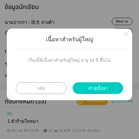
ข้อมูลนักเขียน
ติดตาม
นามปากกา :
浪大 ล่างต้า
×
ติดตาม
นักเขียน :
浪大 ล่างต้า
เนื้อหาสำหรับผู้ใหญ่
เผยแพร่
เรื่องนี้มีเนื้อหาสำหรับผู้ใหญ่ อายุ 18 ปี ขึ้นไป
วันที่เผยแพร่ :
19 มิ.ย. 2569
แก้ไขล่าสุด :
08 ส.ค. 2569
กลับ
เข้าสู่เนื้อหา
ตอนทั้งหมด (53)
ซื้อทุกตอน
เก่าไปใหม่
#1
1 ตัวร้ายใจหมา
20 ก.ค. 69 15:43
13
12.42K
1113 คำ (5 หน้า)