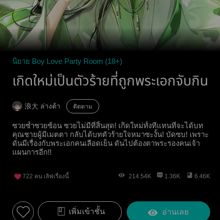
นิยาย Boy Love Party Room (18+)
เกิดใหม่เป็นตัวร้ายที่ถูกพระเอกจับกิน
浪大 ล่างต้า
ติดตาม
ซวยซ้ำซวยซ้อน ซวยไม่มีที่สิ้นสุด! เกิดใหม่ทั้งทีแทนที่จะได้บท
คุณชายผู้มีเมตตา กลับได้บทตัวร้ายใจหมาซะงั้น! บัดซบ! เพราะ
ดันมีเรื่องกับพระเอกคนเลือดเย็น ดันไปต้องตาพระรองคนเจ้า
แผนการอีก!!
722
คน เลิฟเรื่องนี้
214.54K
1.36K
6.46K
เพิ่มเข้าชั้น
อ่านเลย