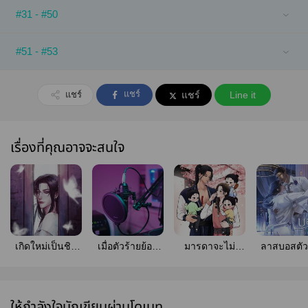
#31 - #50
#51 - #53
แชร์
แชร์
แชร์
Line it
เรื่องที่คุณอาจจะสนใจ
เกิดใหม่เป็นชิน
เมื่อตัวร้ายย้อน
มารดาจะไม่
ลาสบอสตัว
อ๋องทั้งทีไม่ขอ
เวลากลับมาเป็น
ร้ายกาจอีกแล้ว
ในนิยายคือ
เป็นพระรองจะได้
สุดยอดศิลปินอีก
(Mpreg)
ของผม[โ
ไหมครับ?
ครั้ง! | #เทพบุตร
อนาคต
[สนพ.Amity]
สองคนนั้นเขาคบ
ให้กำลังใจนักเขียนผ่านโดเนท