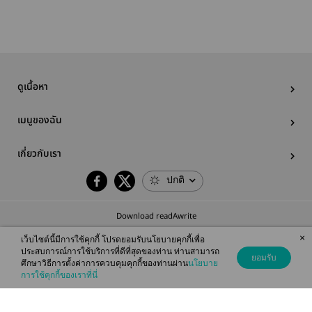
ดูเนื้อหา
เมนูของฉัน
เกี่ยวกับเรา
ปกติ
Download readAwrite
×
เว็บไซต์นี้มีการใช้คุกกี้ โปรดยอมรับนโยบายคุกกี้เพื่อ
ประสบการณ์การใช้บริการที่ดีที่สุดของท่าน ท่านสามารถ
ยอมรับ
ศึกษาวิธีการตั้งค่าการควบคุมคุกกี้ของท่านผ่าน
นโยบาย
© 2026 readAwrite.com by MEB Corporation Public Company Limited
การใช้คุกกี้ของเราที่นี่
This site is protected by reCAPTCHA and the Google
Privacy Policy
and
Terms of Service
apply.