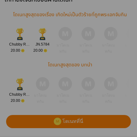
กันเหรอ
โดเนทสูงสุดของเรื่อง เกิดใหม่เป็นตัวร้ายที่ถูกพระเอกจับกิน
Chubby Rabbit
JN.5784
มาโดเน
มาโดเน
มาโดเน
มาโดเ
20.00
20.00
ทกัน
ทกัน
ทกัน
ทกัน
โดเนทสูงสุดของ บทนำ
Chubby Rabbit
มาโดเน
มาโดเน
มาโดเน
มาโดเน
มาโดเ
20.00
ทกัน
ทกัน
ทกัน
ทกัน
ทกัน
โดเนทที่นี่