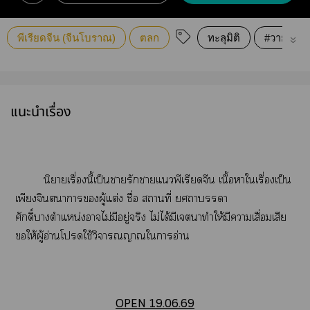
พีเรียดจีน (จีนโบราณ)
ตลก
ทะลุมิติ
#วายจีน
แนะนำเรื่อง
นิยายเรื่องนี้เป็นารักาแพีเรียดจีน เนื้อาใเรื่องเป็น
เพียงจินตนาการผู้แต่ง ชื่อ สถานที่ ารา
ศักดิ์าตำแหน่งาไม่มีอยู่จริง ไม่ได้มีเาทำให้มีาเสื่อมเสีย
ให้ผู้อ่านโใช้วิจารณญาณใาอ่าน
OPEN 19.06.69