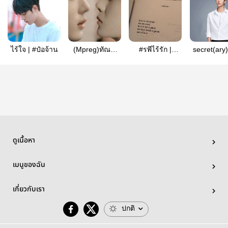
ไร้ใจ​ | #ป๋อจ้าน
(Mpreg)ทัณฑ์
#รพีไร้รัก |
secret(ary)
จันทรา(รุ่น1)
bozhan
ดูเนื้อหา
เมนูของฉัน
เกี่ยวกับเรา
ปกติ