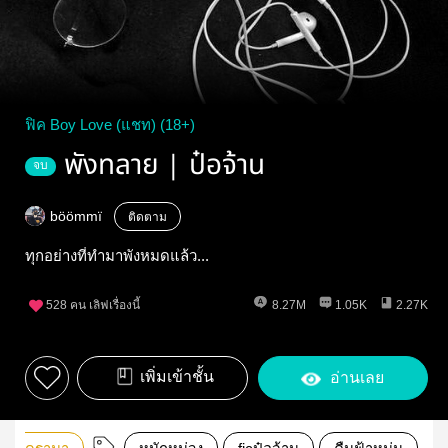
ฟิค Boy Love (แชท) (18+)
พังทลาย | ป๋อจ้าน
จบ
böömmï
ติดตาม
ทุกอย่างที่ทำมาพังหมดแล้ว...
528
คน เลิฟเรื่องนี้
8.27M
1.05K
2.27K
เพิ่มเข้าชั้น
อ่านเลย