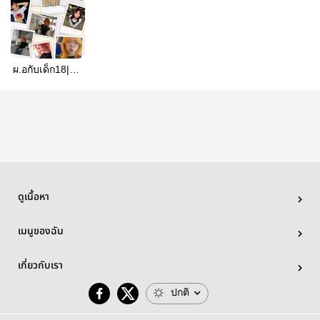
ผ.อกับเด็ก18|หนู
จิ
ดูเนื้อหา
เมนูของฉัน
เกี่ยวกับเรา
ปกติ