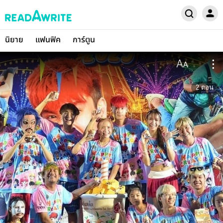
นิยาย
แฟนฟิค
การ์ตูน
2
ตอน