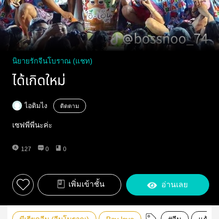
นิยายรักจีนโบราณ (แชท)
ได้เกิดใหม่
ไอติมไง
ติดตาม
เซฟพี่พี่นะค่ะ
127
0
0
เพิ่มเข้าชั้น
อ่านเลย