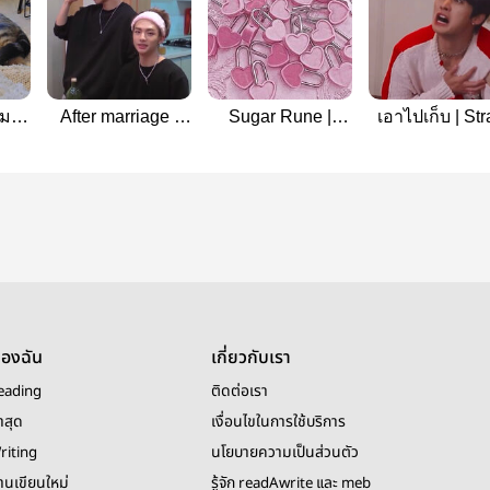
มว |
After marriage |
Sugar Rune |
เอาไปเก็บ | Str
Hanhyunjin
Stray kids
kids
ของฉัน
เกี่ยวกับเรา
eading
ติดต่อเรา
าสุด
เงื่อนไขในการใช้บริการ
riting
นโยบายความเป็นส่วนตัว
งานเขียนใหม่
รู้จัก readAwrite และ meb