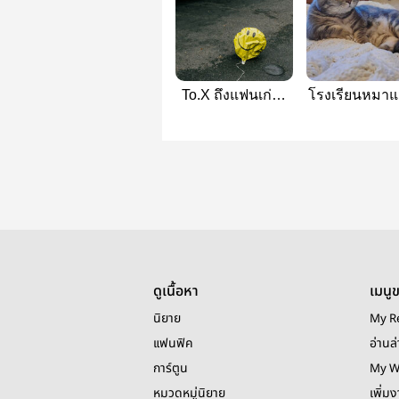
To.X ถึงแฟนเก่า |
โรงเรียนหมาแ
เชกฮวัง
doublemin
ดูเนื้อหา
เมนู
นิยาย
My R
แฟนฟิค
อ่านล่
การ์ตูน
My W
หมวดหมู่นิยาย
เพิ่ม