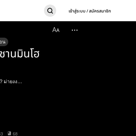
เข้าสู่ระบบ / สมัครสมาชิก
อน
 ชานมินโฮ
ม? ม่ายงง…
33
68