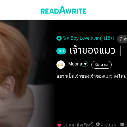
ฟิค Boy Love (แชท) (18+)
7
ต
เจ้าของแมว |
จบ
Moona
ติดตาม
อยากเป็นเจ้าของเจ้าของแมว งงไห
21
คน เลิฟเรื่องนี้
437.67K