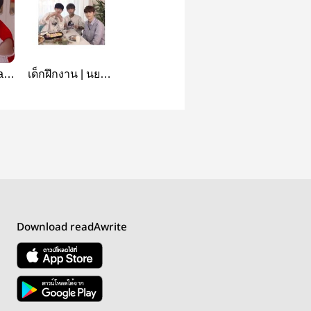
ay
เด็กฝึกงาน | นยอน
แจน
Download readAwrite