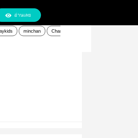
อ่านเลย
aykids
minchan
ChanMinho
ชานมินโฮ
Leeknow