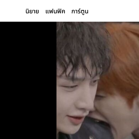
นิยาย
แฟนฟิค
การ์ตูน