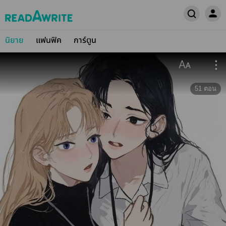
นิยาย
แฟนฟิค
การ์ตูน
51
ตอน