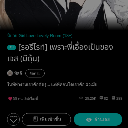
นิยาย Girl Love Lovely Room (18+)
[รอรีไรท์] ​เพราะพี่เอื้องเป็นของ
จบ
เจส (มีดุ้น)​
พัศดี
ติดตาม
ในที่ทำงานเราคือศัตรู... แต่ที่คอนโดเราคือ ผัวเมีย
58
คน เลิฟเรื่องนี้
28.25K
82
288
เพิ่มเข้าชั้น
อ่านเลย