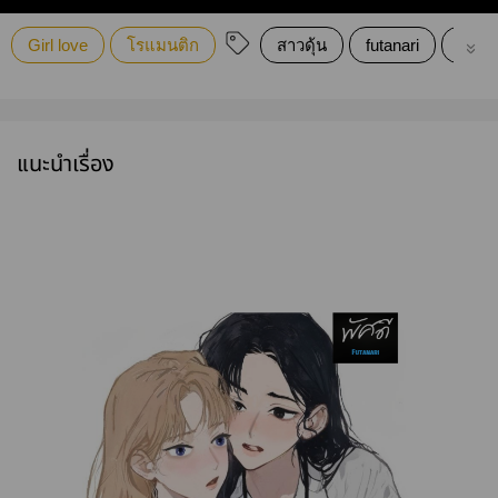
Girl love
โรแมนติก
สาวดุ้น
futanari
Inter
แนะนำเรื่อง