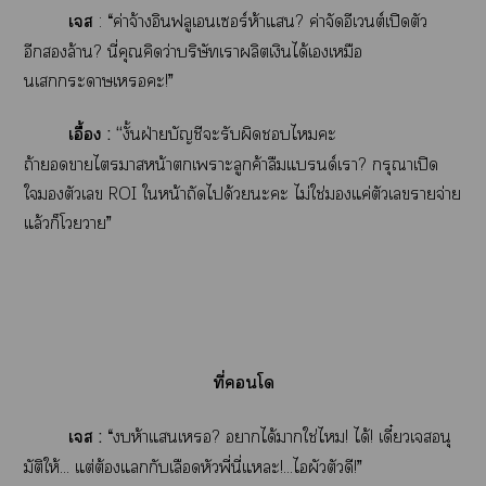
เส
: “ค่าจ้างอินฟลูเเซอร์ห้าแ? ค่าจัดอีเต์เปิดตัว
อีกล้าน? นี่คุณคิดว่าบริษัทเาผลิตเงินได้เเหมือ
นเะาเะ!”
เอื้อง : “
งั้นฝ่ายบัญชีะรับผิดไะ
ถ้าาไาหน้าเาะลูกค้าลืมแบรนด์เา? กรุณาเปิด
ใตัวเ ROI ใหน้าถัดได้วยะะ ไม่ใช่แค่ตัวเรายจ่าย
แล้วก็โา”
ที่โ
เส :
“ห้าแเ? าได้าใช่ไ! ได้! เดี๋ยวเสอนุ
มัติให้... แต่ต้องแกับเลือดหัวพี่นี่แะ!...ไผัวตัวดี!”