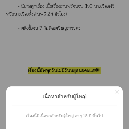
- นิยายทุกเรื่อง เนื้อเรื่องอ่านฟรี (NC าเรื่องฟรี
หรือาเรื่องตั้งอ่านฟรี 24 ชั่วโมง)​
- หลังตั้ง 7 วันติดเหรียญ​าค่ะ
เรื่องนี้อัพทุกวันไม่มีวันหยุดะะแร่!!!
×
เนื้อหาสำหรับผู้ใหญ่
E-Book
เรื่องนี้มีเนื้อหาสำหรับผู้ใหญ่ อายุ 18 ปี ขึ้นไป
⬇️⬇️⬇️