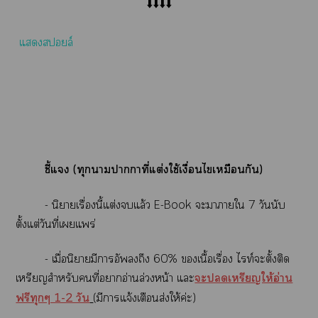
⬇️⬇️⬇️⬇️
แสล์
ชี้แ (ทุกาาาที่แต่งใช้เงื่อนไเหมือนกัน)​
- นิยายเรื่องนี้แต่งแล้ว E-Book​ ะาายใ 7 วันนับ
ตั้งแต่วันที่เแพร่
- เมื่อนิยายมีาอังถึง 60% เนื้อเรื่อง ไท์ะตั้งติด
เหรียญสำหรับคนที่าอ่านล่วงหน้า แะ
ะเหรียญให้อ่าน
ฟรีทุกๆ 1-2 วัน
(มีาแจ้งเตือนส่งให้ค่ะ)​