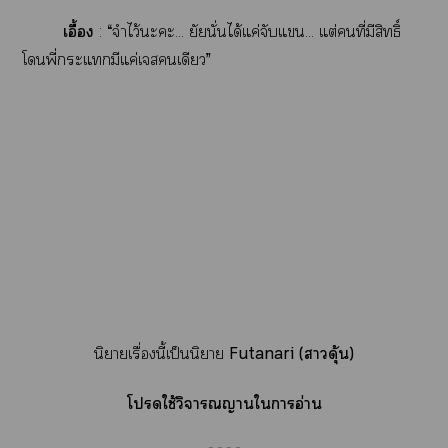
เอื้อง
: “จำไว้ะะ... ยัยนั่นได้แค่จับแ... แต่คนที่มีสิทธิ์
โพี่ะแมีแค่เสเดียว”
นิยายเรื่องนี้เป็นนิยาย
Futanari​ (าดุ้น)​
โ​ใช้​วิจารณญาน​ใ​าร​อ่าน