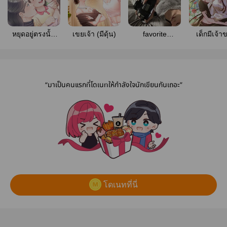
หยุดอยู่ตรงนั้น
เขยเจ้า (มีดุ้น)
favorite
เด็กมีเจ้า
เลยนะ..คุณสามี
photographer|มี
เก่า (มีดุ้น)
ดุ้น
“มาเป็นคนแรกที่โดเนทให้กำลังใจนักเขียนกันเถอะ”
โดเนทที่นี่