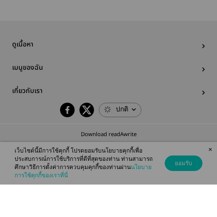
ดูเนื้อหา
เมนูของฉัน
เกี่ยวกับเรา
ปกติ
Download readAwrite
×
เว็บไซต์นี้มีการใช้คุกกี้ โปรดยอมรับนโยบายคุกกี้เพื่อ
ประสบการณ์การใช้บริการที่ดีที่สุดของท่าน ท่านสามารถ
ยอมรับ
ศึกษาวิธีการตั้งค่าการควบคุมคุกกี้ของท่านผ่าน
นโยบาย
© 2026 readAwrite.com by MEB Corporation Public Company Limited
การใช้คุกกี้ของเราที่นี่
This site is protected by reCAPTCHA and the Google
Privacy Policy
and
Terms of Service
apply.