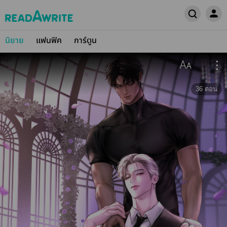
นิยาย
แฟนฟิค
การ์ตูน
36
ตอน