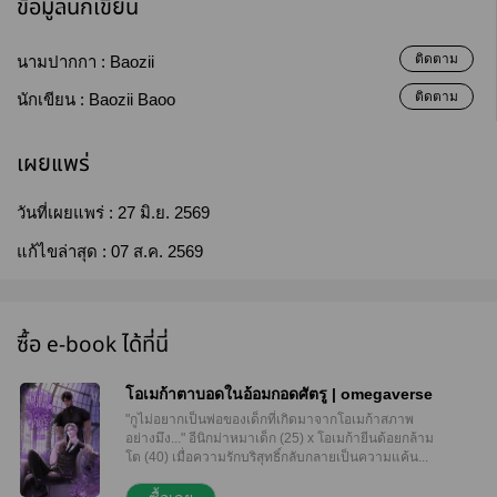
ข้อมูลนักเขียน
ติดตาม
นามปากกา :
Baozii
ติดตาม
นักเขียน :
Baozii Baoo
เผยแพร่
วันที่เผยแพร่ :
27 มิ.ย. 2569
แก้ไขล่าสุด :
07 ส.ค. 2569
ซื้อ e-book ได้ที่นี่
โอเมก้าตาบอดในอ้อมกอดศัตรู | omegaverse
"กูไม่อยากเป็นพ่อของเด็กที่เกิดมาจากโอเมก้าสภาพ
อย่างมึง..." อีนิกม่าหมาเด็ก (25) x โอเมก้ายีนด้อยกล้าม
โต (40) เมื่อความรักบริสุทธิ์กลับกลายเป็นความแค้น...
'อีวาน เอลเลียต' พลาดพลั้งตกหลุมรัก คนที่ไม่สมควรรัก
อย่าง 'คลื่น' อีกฝ่ายคือคนที่เข้ามาเป็นแสงสว่างในชีวิต