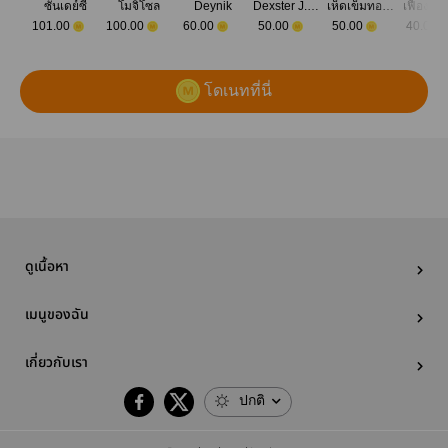
ซันเดย์ซี่
โมจิโซล
Deynik
Dexster J.Hot-head
เห็ดเข็มทองทอด
เฟื่องทิ
101.00
100.00
60.00
50.00
50.00
40.00
โดเนทที่นี่
ดูเนื้อหา
เมนูของฉัน
เกี่ยวกับเรา
ปกติ