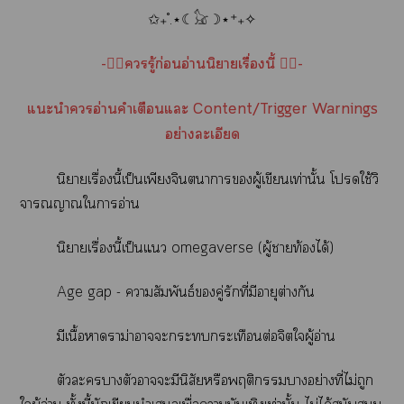
✩₊˚.⋆☾𓃠☽⋆⁺₊✧
-👉🏻รู้ก่อนอ่านนิยายเรื่องนี้ 👈🏻-
แะนำอ่านคำเตือนแะ Content/Trigger Warnings
อย่างละเอียด
นิยายเรื่องนี้เป็นเพียงจินตนาการผู้เขียนเท่านั้น โใช้วิ
จารณญาณใาอ่าน
นิยายเรื่องนี้เป็นแ omegaverse (ผู้าท้องได้)
Age gap - าสัมพันธ์คู่รักที่มีอายุต่างกัน
มีเนื้อาราม่าาะะกระเทือนต่อจิตใผู้อ่าน
ตัวะาตัวาะมีนิสัยหรือพฤติกรรมาอย่างที่ไม่ถูก