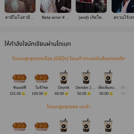
สามีไม่โง่สามีแค่
Beta error #ป่า
(end)​ เกิดใหม่
ตรวนไร้เส
รักมาก
สนกลิ่นแพทชูลี
เป็นศัตรูของนาย
[Omegaver
ท่าน
(omegaverse​-
mpreg)​
ให้กำลังใจนักเขียนผ่านโดเนท
โดเนทสูงสุดของเรื่อง [มีอีบุ๊ก] โอเมก้าตาบอดในอ้อมกอดศัต
รู | omegaverse
ซันเดย์ซี่
โมจิโซล
Deynik
Dexster J.Hot-head
เห็ดเข็มทองทอด
เฟื่องทิ
101.00
100.00
60.00
50.00
50.00
40.00
โดเนทสูงสุดของ บทนำ