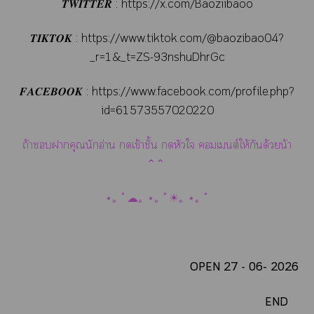
𝑻𝑾𝑰𝑻𝑻𝑬𝑹 :
https://x.com/Baoziibaoo
𝑻𝑰𝑲𝑻𝑶𝑲
:
https://www.tiktok.com/@baozibao04?
_r=1&_t=ZS-93nshuDhrGc
𝑭𝑨𝑪𝑬𝑩𝑶𝑶𝑲 :
https://www.facebook.com/profile.php?
id=61573557020220
ถ้าาคุณนักอ่าน เข้าชั้น หัวใ เต์ให้กันด้วยน้า
⌃⌃
⋆｡ ﾟ☁︎｡ ⋆｡ ﾟ☀︎｡ ⋆｡ ﾟ
OPEN 27 - 06- 2026
END