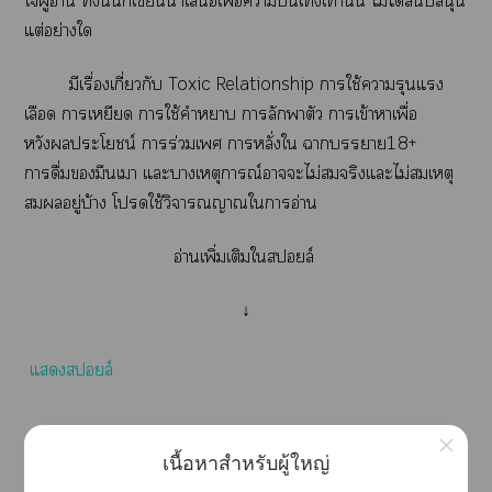
ใผู้อ่าน ทั้งนี้นักเขียนนำเเพื่อาบันเทิงเท่านั้น ไม่ได้สนับสนุน
แต่อย่างใ
มีเรื่องเกี่ยวกับ Toxic Relationship าใช้ารุนแรง
เลือด าเหยียด าใช้คำา าลักพาตัว าเข้าาเพื่อ
หวังประโยชน์ าร่วมเ าหลั่งใ าา18+
าดื่มมึนเา แะาเหตุการณ์าะไม่สมจริงแะไม่สมเหตุ
สมผลอยู่บ้าง โใช้วิจารณญาณใาอ่าน
อ่านเพิ่มเติมใสล์
↓
แสล์
×
เนื้อหาสำหรับผู้ใหญ่