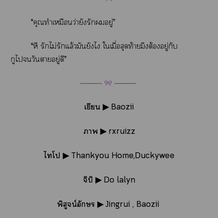
“คุณทำเหมือนว่ายังรักอยู่”
“หึ รักไม่รักแล้วมันยังไ ใเมื่อสุดท้ายมึงต้องอยู่กับ
กูไวันาอยู่ดี”
──── ୨୧ ────
เขียน ▶ Baozii
า ▶ rxruizz
ไโ ▶ Thankyou Home,Duckywee
จิบิ ▶ Do lalyn
พิสูจน์อักษร ▶ Jingrui , Baozii