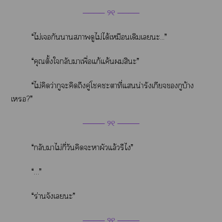
──── ୨୧ ────
“ไม่เกันาาดูไม่ได้เหมือนเดิมเะ...”
“คุณตั้งใกลับาเพื่อแก้แค้นสินะ”
“ไม่คิดว่ากูะคิดถึงคู่โะาที่แน่ารังเกียจกูบ้าง
เ?”
──── ୨୧ ────
“กลับาไม่กี่วันคิดะาผัวแล้วรึไ”
“…”
“ร่านจังเะ”
──── ୨୧ ────