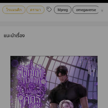
โรแมนติก
ดรามา
Mpreg
omegaverse
1
แนะนำเรื่อง