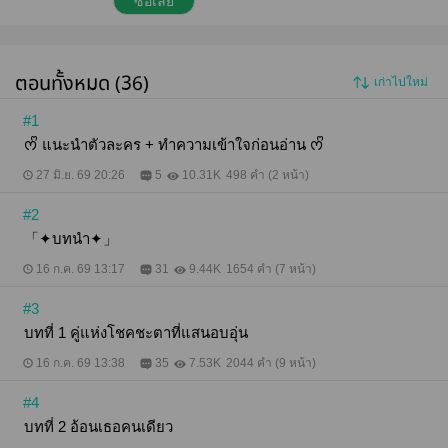
ซื้อเลย
คอยอยู่เคียงข้างและปกป้องเขา จนเกิดเป็นความรู้สึก
ถลำลึกยากเกินจะห้ามใจ ทว่าวันหนึ่งทุกอย่างที่เคยวาด
ฝันเอาไว้กลับพังทลายไปกับตา... เมื่อคนที่เขาไว้ใจที่สุด
กลับเป็นคนทำลายทุกอย่าง... "เลิกหลอกตัวเองเถอะ ทุก
ตอนทั้งหมด (36)
เก่าไปใหม่
อย่างมันเป็นแค่ละครฉากหนึ่งเท่านั้น" ความรู้สึกพังจน
ไม่เหลือชิ้นดีทำให้อีวานกลายเป็นคนใหม่ เพื่อกลับไปแก้
แค้นคนที่เคยทำให้เขาเจ็บปวด จากเด็กหนุ่มที่เคยอบอุ่น
#1
อ่อนโยนกับคนที่ตัวเองรัก ตอนนี้กลับมีเพียงแววตาเยือก
ᰔᩚ แนะนำตัวละคร + ทำความเข้าใจก่อนอ่าน ᰔᩚ
เย็นแฝงเอาไว้ด้วยความเจ็บปวด... ------------------- "ไม่
เจอกันนานสภาพดูไม่ได้เหมือนเดิมเลยนะ..." "คุณตั้งใจ
27 มิ.ย. 69 20:26
5
10.31K
498 คำ (2 หน้า)
กลับมาเพื่อแก้แค้นผมสินะ" "ไม่คิดว่ากูจะคิดถึงคู่โชค
ชะตาที่แสนน่ารังเกียจของกูบ้างเหรอ?" -----------------
#2
"กลับมาไม่กี่วันคิดจะหาผัวแล้วรึไง" "…" "ร่านจังเลยนะ"
------------------- "คุณทำเหมือนว่ายังรักผมอยู่" "หึ รักไม่รัก
「✦บทนำ✦」
แล้วมันยังไง ในเมื่อสุดท้ายมึงต้องอยู่กับกูไปจนวันตาย
16 ก.ค. 69 13:17
31
9.44K
1654 คำ (7 หน้า)
อยู่ดี" -------------------- จำนวน 98,000+ คำ 35 ตอนหลัก
และ 4 ตอนพิเศษ --------------------
#3
บทที่ 1 คู่แห่งโชคชะตาที่แสนอบอุ่น
16 ก.ค. 69 13:38
35
7.53K
2044 คำ (9 หน้า)
#4
บทที่ 2 อ้อนเธอคนเดียว