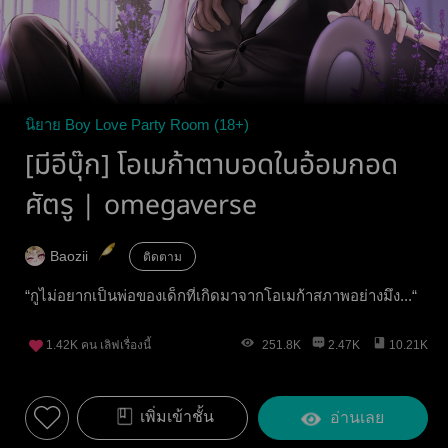
นิยาย Boy Love Party Room (18+)
[มีอีบุ๊ก] โอเมก้าตาบอดในอ้อมกอด
ศัตรู | omegaverse
Baozii
ติดตาม
“กูไม่อยากเป็นพ่อของเด็กที่เกิดมาจากโอเมก้าสภาพอย่างมึง...“
1.42K
คน เลิฟเรื่องนี้
251.8K
2.47K
10.21K
เพิ่มเข้าชั้น
อ่านเลย