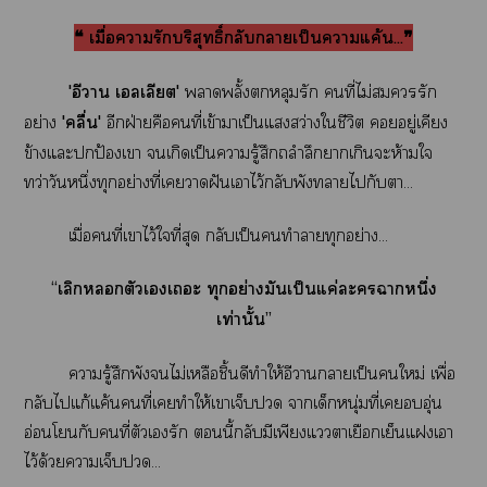
❝ เมื่อารักบริสุทธิ์กลับกลายเป็นาแค้น...❞
'อีา เลเลียต'
าพลั้งหลุมรัก คนที่ไม่รัก
อย่าง
'คลื่น'
อีกฝ่ายคือคนที่เข้าาเป็นแสว่างใชีวิต อยู่เคียง
ข้างแะปกป้องเา เกิดเป็นารู้สึกถลำลึกาเกินะห้ามใ
ทว่าวันหนึ่งทุกอย่างที่เาฝันเาไว้กลับพังาไกับา...
เมื่อคนที่เาไว้ใที่สุด กลับเป็นทำาทุกอย่าง...
“เลิกตัวเเะ ทุกอย่างมันเป็นแค่ะาหนึ่ง
เท่านั้น”
ารู้สึกพังไม่เหลือชิ้นดีทำให้อีาาเป็นใหม่ เพื่อ
กลับไแก้แค้นคนที่เทำให้เาเจ็บ าเด็กหนุ่มที่เอุ่น
อ่อนโยนกับคนที่ตัวเรัก นี้กลับมีเพียงแาเยือกเย็นแเา
ไว้ด้วยาเจ็บ...