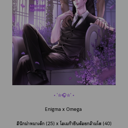
⋆.˚✮🎧✮˚.⋆
Enigma x Omega
อีนิกม่าาเด็ก (25) x โเก้ายีนด้อยกล้ามโ (40)