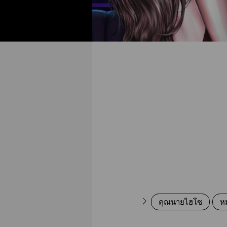
Girl love
Feel good
คุณนายไฮโซ
ห