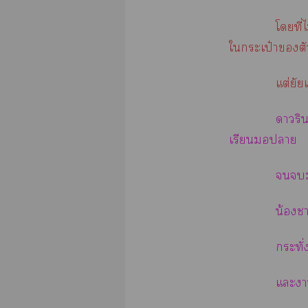
โที่
ใกระเป๋าต
แต่ยัยเ
าริน
เรียนา

น้อง
กระทั
แะา