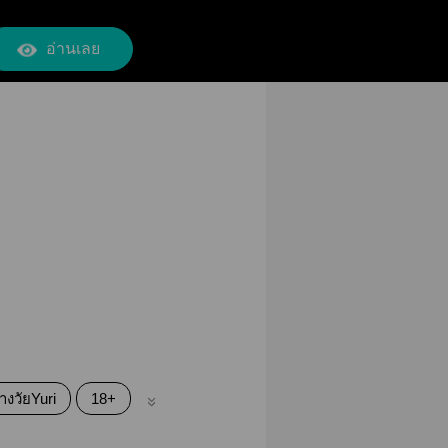
อ่านเลย
่างวัยYuri
18+