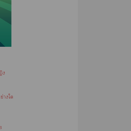
ญิง
อย่างใ
ย