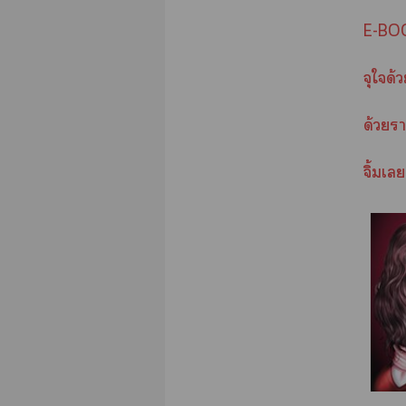
E-BOO
จุใด
ด้วยา
จิ้มเ