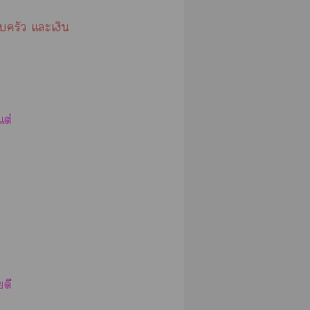
ครัว แะเงิน
แต่
ดี