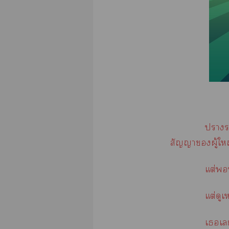
ารว
สัญญาผู้ให
แต่พ
แต่ดูเ
เเ