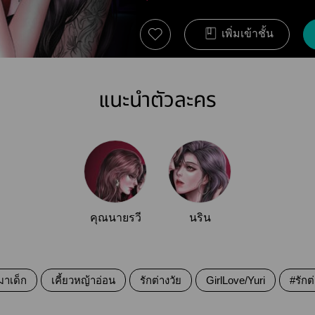
เพิ่มเข้าชั้น
แนะนำตัวละคร
คุณนายรวี
นริน
มาเด็ก
เคี้ยวหญ้าอ่อน
รักต่างวัย
GirlLove/Yuri
#รักต