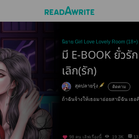
นิยาย Girl Love Lovely Room (18+)
มี E-BOOK ยั่วรั
เลิก(รัก)
สุดปลายรุ้ง
ติดตาม
ถ้าฉันจ้างให้เธอมาอ่อยสามีฉัน เธอค
98
คน เลิฟเรื่องนี้
19.3K
13