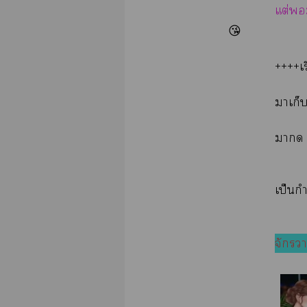
แต่
😘
++++เร
าเก็บ
าด 
เป็นก
จักรว