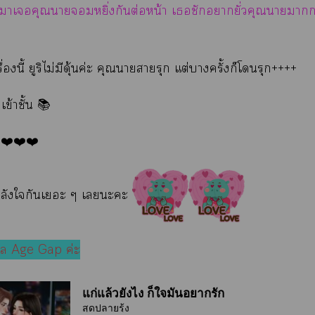
าเคุณาหยิ่งกันต่อหน้า เชักายั่วคุณาากว่าน่ะ
ื่องนี้ ยูริไม่มีดุ้นค่ะ คุณาารุก แต่าครั้งก็โรุก++++
เข้าชั้น 📚
❤️❤️❤️
ำลังใกันเะ ๆ เะะ
าล Age Gap ค่ะ