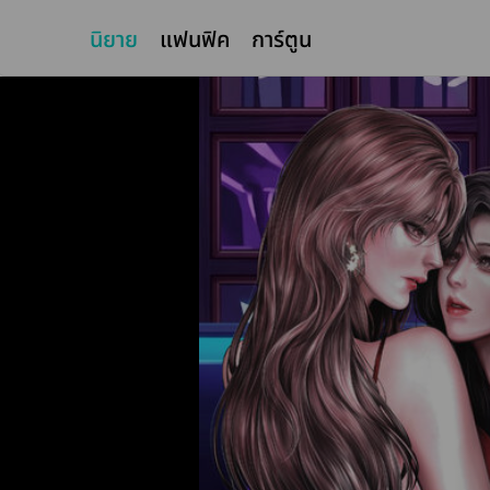
นิยาย
แฟนฟิค
การ์ตูน