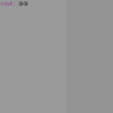
สิ........
😘😘