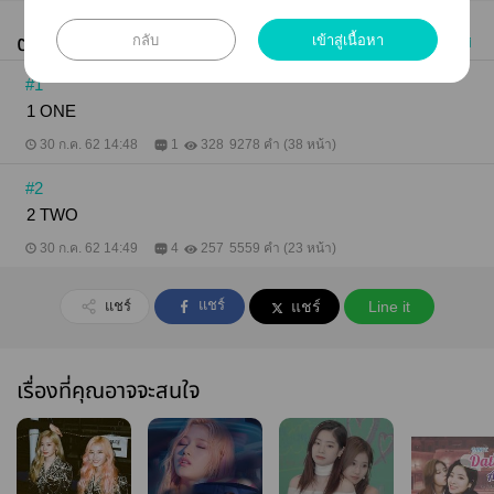
ตอนทั้งหมด (2)
กลับ
เข้าสู่เนื้อหา
เก่าไปใหม่
#1
1 ONE
30 ก.ค. 62 14:48
1
328
9278 คำ (38 หน้า)
#2
2 TWO
30 ก.ค. 62 14:49
4
257
5559 คำ (23 หน้า)
แชร์
แชร์
แชร์
Line it
เรื่องที่คุณอาจจะสนใจ