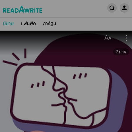
นิยาย
แฟนฟิค
การ์ตูน
2
ตอน