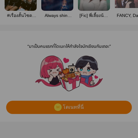
#เรื่องสั้นไซดา
Always shine
[Fic] พี่เลี้ยงน้อง
FANCY, Da
บายกูแอม
ตะวันยังนำแสง
ดา (saida)
Agency [Da
(re-write)
x Sana
“มาเป็นคนแรกที่โดเนทให้กำลังใจนักเขียนกันเถอะ”
โดเนทที่นี่