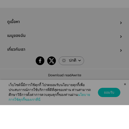
ดูเนื้อหา
เมนูของฉัน
เกี่ยวกับเรา
ปกติ
Download readAwrite
×
เว็บไซต์นี้มีการใช้คุกกี้ โปรดยอมรับนโยบายคุกกี้เพื่อ
ประสบการณ์การใช้บริการที่ดีที่สุดของท่าน ท่านสามารถ
ยอมรับ
ศึกษาวิธีการตั้งค่าการควบคุมคุกกี้ของท่านผ่าน
นโยบาย
© 2026 readAwrite.com by MEB Corporation Public Company Limited
การใช้คุกกี้ของเราที่นี่
This site is protected by reCAPTCHA and the Google
Privacy Policy
and
Terms of Service
apply.