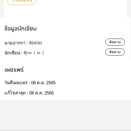
วายสเตชั่น
ข้อมูลนักเขียน
ติดตาม
นามปากกา :
하비비
ติดตาม
นักเขียน :
하ㅂㅣㅂㅣ
เผยแพร่
วันที่เผยแพร่ :
08 ต.ค. 2565
แก้ไขล่าสุด :
08 ต.ค. 2565