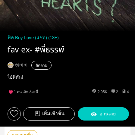
ฟิค Boy Love (แชท) (18+)
fav ex- #พี่ธรรพ์
하비비
ติดตาม
ไอ้พี่ทัน!
1
คน เลิฟเรื่องนี้
2.05K
2
4
เพิ่มเข้าชั้น
อ่านเลย