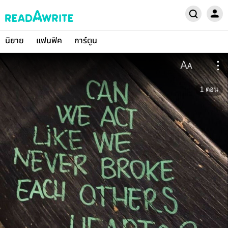
นิยาย
แฟนฟิค
การ์ตูน
1
ตอน