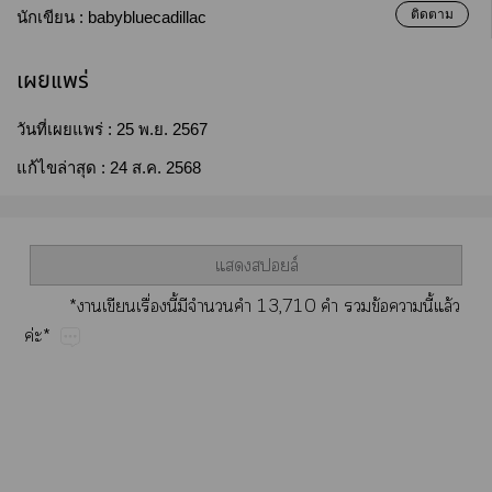
ติดตาม
นักเขียน :
babybluecadillac
เผยแพร่
วันที่เผยแพร่ :
25 พ.ย. 2567
แก้ไขล่าสุด :
24 ส.ค. 2568
ล์
*​​ื่​ี้​​​​13,710​​​ข้​​ี้​ล้​
ค่*