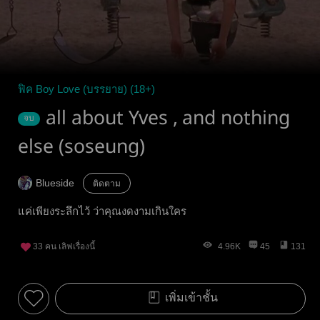
ฟิค Boy Love (บรรยาย) (18+)
all about Yves , and nothing
จบ
else (soseung)
Blueside
ติดตาม
แค่เพียงระลึกไว้ ว่าคุณงดงามเกินใคร
33
คน เลิฟเรื่องนี้
4.96K
45
131
เพิ่มเข้าชั้น