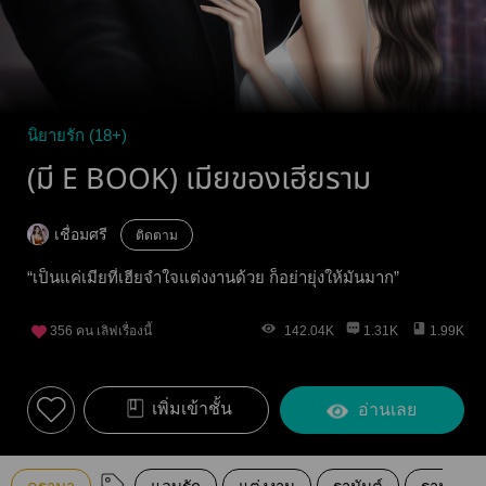
นิยายรัก (18+)
(มี E BOOK) เมียของเฮียราม
เชื่อมศรี
ติดตาม
“เป็นแค่เมียที่เฮียจำใจแต่งงานด้วย ก็อย่ายุ่งให้มันมาก”
356
คน เลิฟเรื่องนี้
142.04K
1.31K
1.99K
เพิ่มเข้าชั้น
อ่านเลย