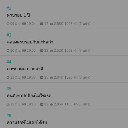
คะ นักอ่านที่โทรศัพท์ระบบ IOS ไรท์แนะนำให้ซื้อผ่าน
#2
เว็บไซต์ของ MEB นะคะ จะได้ราคาเท่ากับAndroidค่ะ
ครบรอบ 1 ปี
09 มิ.ย. 69 19:04
17
2.58K
1023 คำ (5 หน้า)
#3
ฉลองครบรอบกับแฟนเก่า
10 มิ.ย. 69 19:05
33
2.52K
1598 คำ (7 หน้า)
#4
ภาพบาดตาจากสามี
11 มิ.ย. 69 19:07
35
2.84K
1326 คำ (6 หน้า)
#5
คนที่เขาปกป้องไม่ใช่เธอ
13 มิ.ย. 69 19:18
32
2.85K
1166 คำ (5 หน้า)
#6
ความรักที่ไม่เคยได้รับ