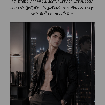
ารักเากำลังะไได้ดีกับคนที่เารัก แต่กลับต้องา
แต่งากับผู้หญิงที่เาเอ็นดูเหมือนน้องา เพียงเาะเหตุกา
รณ์ใคืนนั้นเพียงแค่ครั้งเดียว