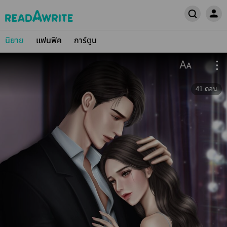
นิยาย
แฟนฟิค
การ์ตูน
41
ตอน