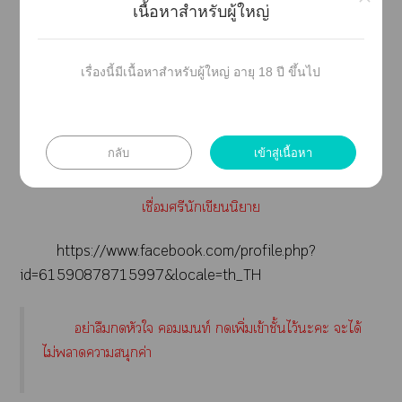
หนึ่งส่วนใหรือทั้งเพื่อสร้างาข้อมูลอิเล็กทรอนิกส์เว้นแต่ได้
เนื้อหาสำหรับผู้ใหญ่
รับอนุญาตาเจ้าลิขสิทธิ์แล้วเท่านั้น
าเา ไม่มีเพื่อนคุย มีาทุกข์ ไม่รู้ะคุยกับใ จิ้มลิ้งค์ด้านล่าง
เรื่องนี้มีเนื้อหาสำหรับผู้ใหญ่ อายุ 18 ปี ขึ้นไป
เเะาถูกใเจด้วยะะ เข้าไคุยกัน หวังว่าไท์ะช่วย
เเบ่งเาาเครียดไม่าใให้ไท์ได้
กลับ
เข้าสู่เนื้อหา
อย่าลืมเข้าไถูกใเจให้ไท์ด้วยะะ
เชื่อมศรีนักเขียนนิยาย
https://www.facebook.com/profile.php?
id=61590878715997&locale=th_TH
อย่าลืมหัวใ เท์ เพิ่มเข้าชั้นไว้ะะ ะได้
ไม่าาสนุกค่า