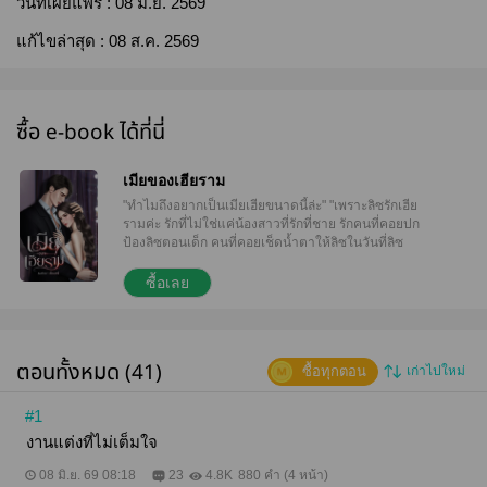
วันที่เผยแพร่ :
08 มิ.ย. 2569
แก้ไขล่าสุด :
08 ส.ค. 2569
ซื้อ e-book ได้ที่นี่
เมียของเฮียราม
"ทำไมถึงอยากเป็นเมียเฮียขนาดนี้ล่ะ" "เพราะลิซรักเฮีย
รามค่ะ รักที่ไม่ใช่แค่น้องสาวที่รักที่ชาย รักคนที่คอยปก
ป้องลิซตอนเด็ก คนที่คอยเช็ดน้ำตาให้ลิซในวันที่ลิซ
ร้องไห้ รักคนที่เคยบอกลิซว่าจะอยู่ดูแลลิซตลอดไป" "ก็เพ
ราะลิซเองไม่ใช่เหรอ ที่เป็นคนทำมันพัง แล้วจะมาทำตัว
ซื้อเลย
น่าสงสารเพื่อ" "ทำไมวะลิซ... ผู้ชายบนโลกนี้มีเป็นร้อย
ล้านคน ทำไมลิซไม่ไปรักคนอื่น ทำไมต้องมารักเฮีย" "ก็
ถ้าความรักมันบังคับกันได้ ลิซก็คงไม่เลือกที่จะรักเฮียราม
หรอกค่ะ ลิซคงเลือกรักคนที่ไม่ใจร้ายกับลิซไม่ทำให้ "ถ้า
ตอนทั้งหมด (41)
ซื้อทุกตอน
เก่าไปใหม่
เลิกรักไม่ได้ งั้นก็ช่วยเกลียดเฮียได้ไหมลิซ" "เกลียดเฮียให้
มากๆ เกลียดจนทนมองหน้าเฮียไม่ไหว เกลียดจนอยาก
จะพาตัวเองออกไปจากชีวิตเฮีย เฮียขอแค่นี้... ลิซทำให้
#1
เฮียได้ไหม" "นี่เฮียอยากให้ลิซ ออกไปจากชีวิตเฮียมาก
งานแต่งที่ไม่เต็มใจ
ขนาดนี้เลยเหรอคะ" "ถ้าเฮียบอกว่าใช่ล่ะ ลิซจะเกลียด
เฮียและพาตัวเองออกไปจากชีวิตเฮียได้หรือยัง" ฝากแม่ๆ
08 มิ.ย. 69 08:18
23
4.8K
880 คำ (4 หน้า)
ทุกท่านเอ็นดูเฮียรามกับหนูนิดด้วยนะคะ เหมือนเดิมนะ