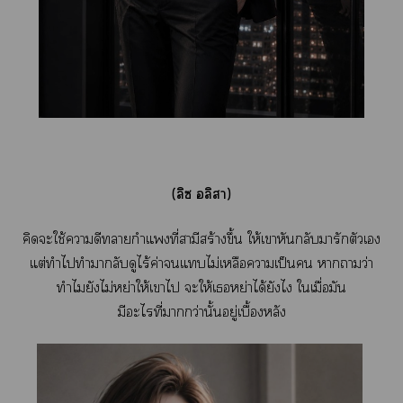
(ลิซ อลิา)
คิดะใช้าดีากำแที่สามีสร้างขึ้น ให้เาหันกลับมารักตัวเ
แต่ทำไทำาลับดูไร้ค่าแไม่เหลือาเป็น าาว่า
ทำไมยังไม่หย่าให้เาไ ะให้เหย่าได้ยังไ ใเมื่อมัน
มีะไที่ากว่านั้ยู่เบื้องหลัง