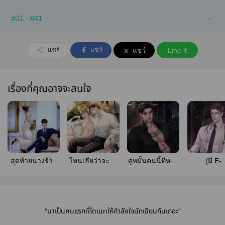
#31 - #41
แชร์
แชร์
แชร์
Line it
เรื่องที่คุณอาจจะสนใจ
สุดท้ายนางร้าย
ไหนเฮียว่าจะไม่
คู่หมั้นคนนี้ที่หมอ
(มี E-
หอบลูกหนี (มี E-
แต่ง
ไม่รัก
Book)ภร
Book)
เมีย(มีebookแล้ว)
อาจารย์หมอ
เหรียญช่วง
เรื่อง วันท
“มาเป็นคนแรกที่โดเนทให้กำลังใจนักเขียนกันเถอะ”
16/06/2