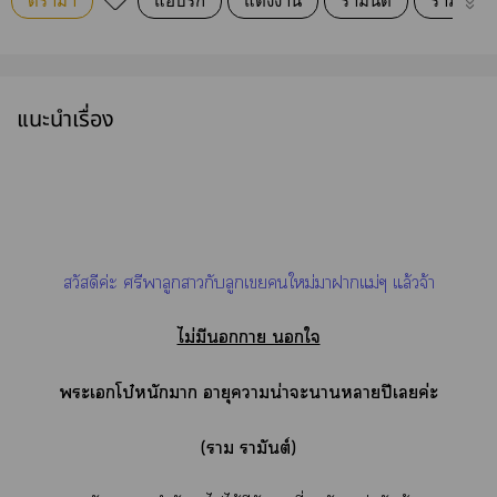
ดรามา
แอบรัก
แต่งงาน
รามันต์
ราม
แนะนำเรื่อง
สวัสดีค่ะ ศรีพาลูกสาวกับลูกเขยใหม่าาแม่ๆ แล้วจ้า
ไม่มีนา ใ
ะเโบ๋หนักา อายุาน่าะาาปีเค่ะ
(า รามันต์)