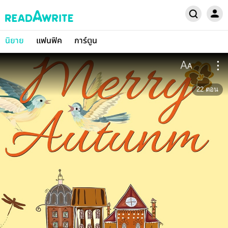
นิยาย
แฟนฟิค
การ์ตูน
22
ตอน