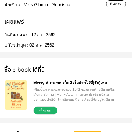
ติดตาม
นักเขียน :
Miss Glamour Sunnisha
เผยแพร่
วันที่เผยแพร่ :
12 ก.ย. 2562
แก้ไขล่าสุด :
02 ต.ค. 2562
ซื้อ e-book ได้ที่นี่
Merry Autumn เก็บหัวใจฝากไว้ที่(รัก)เธอ
เพื่อเป็นการฉลองครบรอบ 10 ปี ของการสร้างนิยายเรื่อง
Merry Spring | Merry Autumn นะคะ นักเขียนจึงได้
ออกแบบปกอีบุ๊กไหมอีกรอบ นิยายเรื่องนี้จัดอยู่ในนิยาย
ชุด Merry Series ซึ่งจะมีด้วยกันทั้งหมด 4 เล่มด้วยกัน
นิยายแต่ละเรื่องจบในตัวเอง สามารถอ่านแยกได้ค่ะ -----
ซื้อเลย
ออทัมไม่ชอบการผูกมัด ส่วนผมอยู่ในระยะทำใจ เราไม่
ต้องการเพื่อนร่วมอะพาร์ตเมนต์เป็นผู้หญิง แต่เธอก็เป็น
ผ.ญ.นี่ เจ้าของอะพาร์ตเมนต์ดันยัดเยียดให้เธออยู่กับผม
แล้วผมจะทนความเจ้าเล่ห์น่าหลงใหลของเธอได้นาน