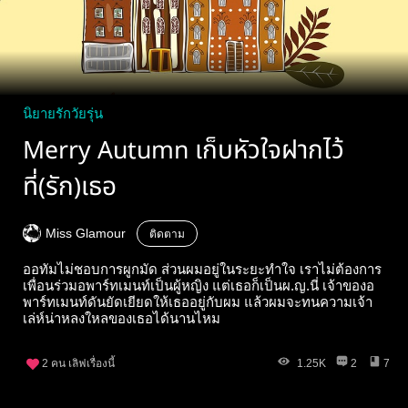
นิยายรักวัยรุ่น
Merry Autumn เก็บหัวใจฝากไว้
ที่(รัก)เธอ
Miss Glamour
ติดตาม
ออทัมไม่ชอบการผูกมัด ส่วนผมอยู่ในระยะทำใจ เราไม่ต้องการ
เพื่อนร่วมอพาร์ทเมนท์เป็นผู้หญิง แต่เธอก็เป็นผ.ญ.นี่ เจ้าของอ
พาร์ทเมนท์ดันยัดเยียดให้เธออยู่กับผม แล้วผมจะทนความเจ้า
เล่ห์น่าหลงใหลของเธอได้นานไหม
2
คน เลิฟเรื่องนี้
1.25K
2
7