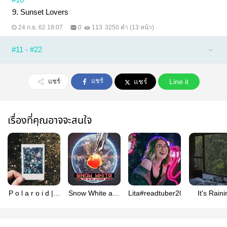
9. Sunset Lovers
24 ก.ย. 62 18:07
0
113
3250 คำ (13 หน้า)
#11 - #22
แชร์
แชร์
แชร์
Line it
เรื่องที่คุณอาจจะสนใจ
P o l a r o i d | โ
Snow White and
Lita#readtuber2019
It's Rain
พ ล า ร อ ย ด์
the seven
Outsid
machine dolls