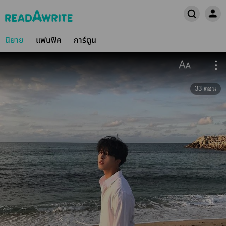
นิยาย
แฟนฟิค
การ์ตูน
33
ตอน