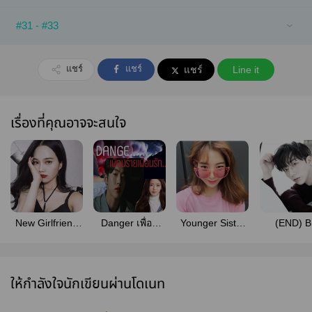
#31 - #33
แชร์
แชร์
แชร์
Line it
เรื่องที่คุณอาจจะสนใจ
New Girlfriend
Danger เพื่อน
Younger Sister
(END) 
แฟนผมเป็น...เด็ก
ร้ายเพื่อนรัก
แฟนผม
CAREFUL 
ชงเหล้า (ยาริส &
เป็น...น้องสาว
ร้ายของน
บีลีฟ)
เพื่อน (ปราจีน &
ปีศาจ (โย
ยูมิ)
ดาริน)
ให้กำลังใจนักเขียนผ่านโดเนท