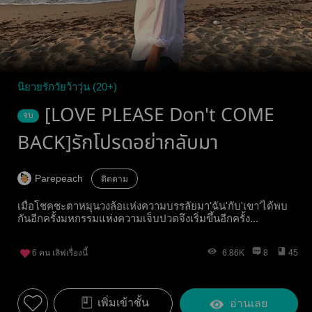
นิยายรักวัยว้าวุ่น (20+)
[LOVE PLEASE Don't COME
จบ
BACK]รักโปรดอย่ากลับมา
Parepeach
ติดตาม
เมื่อโชคชะตาหมุนวงล้อแห่งความบรรลัยมา'ฉัน'กับ'เขา'ได้พบ
กันอีกครั้งมหกรรมแห่งความเจ็บปวดจึงเริ่มขึ้นอีกครั้ง...
6
คน เลิฟเรื่องนี้
6.86K
8
45
เพิ่มเข้าชั้น
อ่านเลย