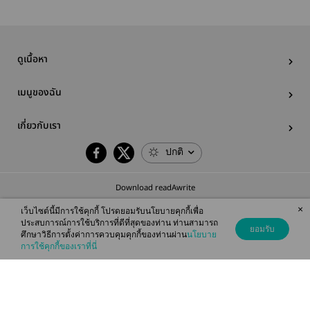
ดูเนื้อหา
เมนูของฉัน
เกี่ยวกับเรา
ปกติ
Download readAwrite
×
เว็บไซต์นี้มีการใช้คุกกี้ โปรดยอมรับนโยบายคุกกี้เพื่อ
ประสบการณ์การใช้บริการที่ดีที่สุดของท่าน ท่านสามารถ
ยอมรับ
ศึกษาวิธีการตั้งค่าการควบคุมคุกกี้ของท่านผ่าน
นโยบาย
© 2026 readAwrite.com by MEB Corporation Public Company Limited
การใช้คุกกี้ของเราที่นี่
This site is protected by reCAPTCHA and the Google
Privacy Policy
and
Terms of Service
apply.