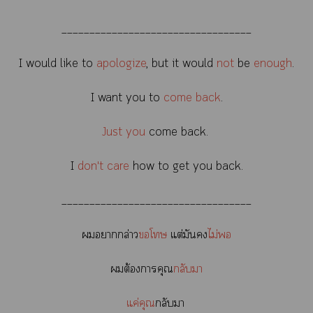
__________________________________
I would like to
apologize
, but it would
not
be
enough
.
I want you to
come back
.
Just you
come back.
I
don't care
how to get you back.
__________________________________
ากล่าว
โ
แต่มัน
ไม่
ต้องาคุณ
กลับา
แค่คุณ
กลับา