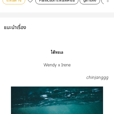
แฟนตาซี
Fanfiction แฟนฟิคชั่น
girl love
wenr
แนะนำเรื่อง
ใต้ะเ
Wendy x Irene
chinjanggg