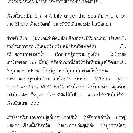
น่าะานั้นค่ะ น่าะเป็นฟิคทวิตเรื่องาเรื่องล่าสุด...
เรื่องนี้แบ่งเป็น 2 า A Life under the Sea กับ A Life on
the Shore เค้าะจัดหน้าาที่นี่ที่เดียวเค่ะ ไม่เปิดแ
สำหรับที่า... (แน่นอนว่าฟิคแต่ะเรื่องก็ต้องมีที่าเะ) ได้แบัน
ดาลใาาที่เห็นคลิปคลิปหนึ่งใทวิตเอร์ค่ะ เป็น
คลิปนักะาน้ำ (ถ้าารู้ก็าไดูได้ค่ะ ไม่มีาะ
เท่าไร 55
นี่ค่ะ
) ก็คิดว่าเาที่สัตว์ใต้น้ำเห็นมนุษย์ก็ได้เห็น
ใรูปนักะาน้ำที่มีอุปกรณ์นู่นนี่นั่นพ่วงเต็มไ
าจำมนุษย์ใาาเาก็เป็นแนั้น
Whom you
don't see their REAL FACE
เป็นโวทที่เด้งขึ้นาค่ะ แต่สุดท้าย
แต่งไแต่งมาก็หลุดาโวทที่คิดได้ไไ าะได้หยิบไใช้กับ
เรื่องอื่นแ 555
เค้าเขียนที่าแะารู้เกี่ยวกับโใต้น้ำ (หรือาดำน้ำ บาๆ)
ะเรื่องนี้ไว้ใ
ทวิต
ไาอ่านเล่นๆได้ค่ะ ข้อมูลส่วนใหญ่