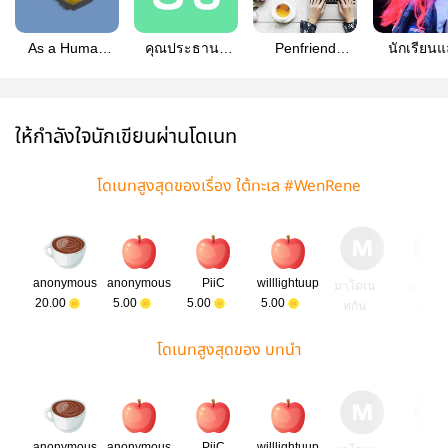
As a Human
คุณประธานฯ
Penfriend
นักเรียน
#WenRene
#WenRene
#WenRene
เปลี่ยนเวน
#WenRe
ให้กำลังใจนักเขียนผ่านโดเนท
โดเนทสูงสุดของเรื่อง ใต้ทะเล #WenRene
anonymous
anonymous
PiiC
willlightuup
มาโดเน
มาโดเ
20.00
5.00
5.00
5.00
ทกัน
ทกัน
โดเนทสูงสุดของ บทนำ
anonymous
anonymous
PiiC
willlightuup