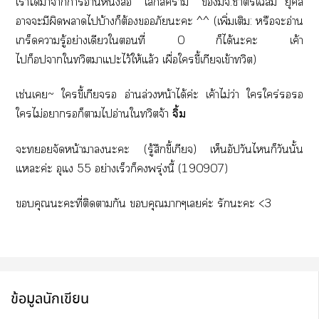
เาได้าาาอ่านหนังสือ "โสีา" มจ.าตรีเฉลิม ยุคล
าะมีผิดาไบ้างก็ต้องอภัยะะ ^^ (เพิ่มเติม: หรือะอ่าน
เกร็ดารู้อย่างเดียวใที่ 0 ก็ได้ะะ เค้า
ไก็าใทวิาแะไว้ให้แล้ว เผื่อใขี้เกียจเข้าทวิต)
เช่นเ~ ใขี้เกียจ อ่านล่วงหน้าได้ค่ะ เค้าไม่ว่า ใใคร่
ใไม่ารอก็าไอ่านใทวิตจ้า
จิ้ม
ะจัดหน้าาะะ (รู้สึกขี้เกียจ) เห็นอัปวันไก็วันนั้น
แะค่ะ อุแ 55 อย่างเร็วก็พรุ่งนี้ (190907)
คุณะะที่ติดากัน คุณาๆเค่ะ รักะะ <3
ข้อมูลนักเขียน