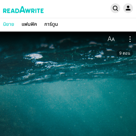
นิยาย
แฟนฟิค
การ์ตูน
9
ตอน