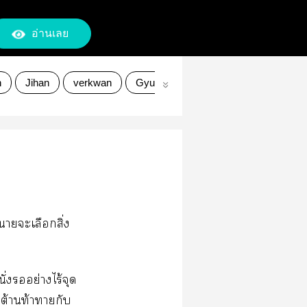
อ่านเลย
n
Jihan
verkwan
Gyuseok
JunHao
แอ็คชั่น
 าะเลือกสิ่ง
่งอย่างไร้จุด
ต้านท้าากับ