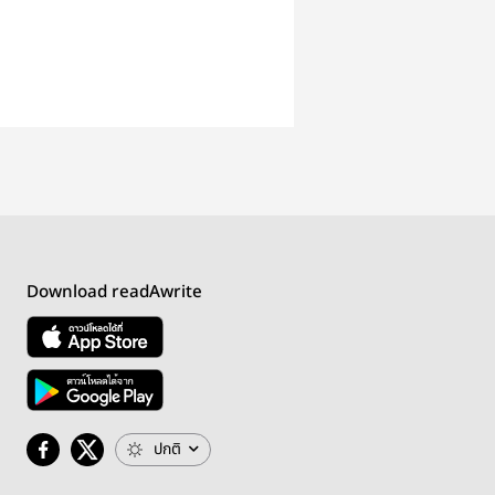
Download readAwrite
ปกติ