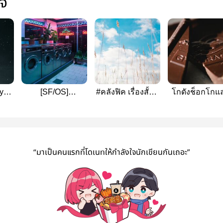
ใจ
My
[SF/OS]
#คลังฟิค เรื่องสั้น -
โกดังช็อกโกแ
N
LIMERENCE |
wonsoon
65%
SVT
“มาเป็นคนแรกที่โดเนทให้กำลังใจนักเขียนกันเถอะ”