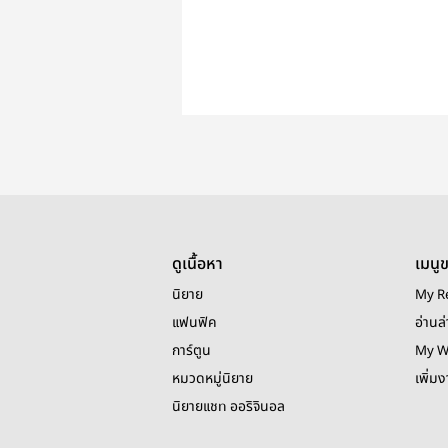
ดูเนื้อหา
เมนู
นิยาย
My R
แฟนฟิค
อ่านล่
การ์ตูน
My W
หมวดหมู่นิยาย
เพิ่ม
นิยายแชท ออริจินอล