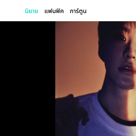
นิยาย
แฟนฟิค
การ์ตูน