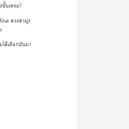
งนั้นเ?
ังเล ตามุ่ง
น
ได้เลือกมันา