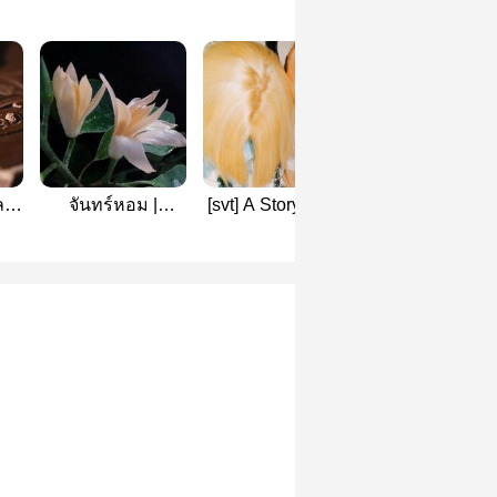
ลต
จันทร์หอม |
[svt] A Story From
[17's] All of
gyuseok
The Star
WONSOON