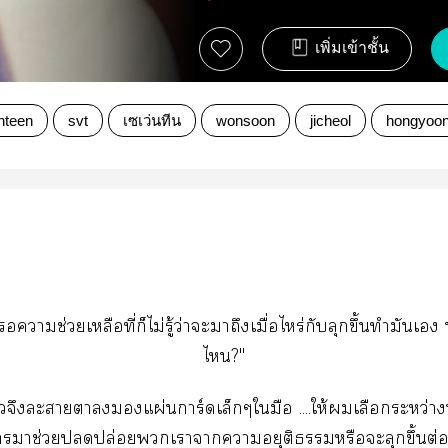
เพิ่มเข้าชั้น
nteen
svt
เซเว่นทีน
wonsoon
jicheol
hongyoo
าช่วยเหลือที่ก็ไม่รู้ว่าะาถึงเมื่อไหร่กับลุกขึ้นทำมันเ
ไ?"
งะาาแผ่นการ์ดเล็กๆใมือ ....ให้เลือกระหว่างนั
าช่วยปล่อยเาาาอยุติหรือะลุกขึ้นต่อ