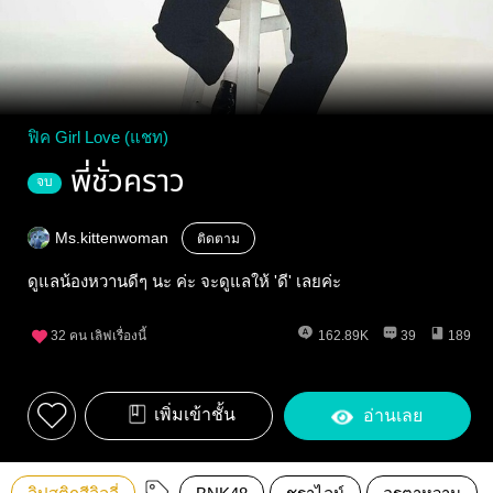
ฟิค Girl Love (แชท)
พี่ชั่วคราว
จบ
Ms.kittenwoman
ติดตาม
ดูแลน้องหวานดีๆ นะ ค่ะ จะดูแลให้ 'ดี' เลยค่ะ
32
คน เลิฟเรื่องนี้
162.89K
39
189
เพิ่มเข้าชั้น
อ่านเลย