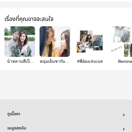
เรื่องที่คุณอาจจะสนใจ
น้าหลานที่เป็น
หนุ่มเย็นชากับยัย
#พี่อ๋องเล่นเบส
Bemin
มากกว่าน้าหลาน
น่ารัก
ดูเนื้อหา
เมนูของฉัน