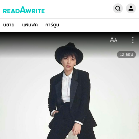
นิยาย
แฟนฟิค
การ์ตูน
12
ตอน