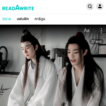
นิยาย
แฟนฟิค
การ์ตูน
27
ตอน