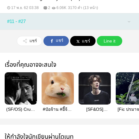
17 พ.ย. 62 03:38
2
6.06K
3170 คำ (13 หน้า)
#11 - #27
แชร์
แชร์
แชร์
Line it
เรื่องที่คุณอาจจะสนใจ
(SF/OS) Crush
#ป๋อจ้าน #อี้จ้าน
[SF&OS]
[Fic ปรมาจ
on ป๋อจ้าน/อี้จ้าน
[SF/OSรวมเรื่อง
Something
ลัทธิมาร] Plan A
สั้น]
between us [ป๋อ
{MPREG} #
จ้าน]
เซี่ยน
ให้กำลังใจนักเขียนผ่านโดเนท