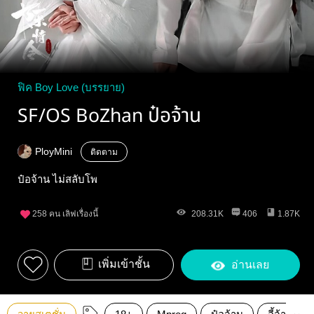
ฟิค Boy Love (บรรยาย)
SF/OS BoZhan ป๋อจ้าน
PloyMini
ติดตาม
ป๋อจ้าน ไม่สลับโพ
258
คน เลิฟเรื่องนี้
208.31K
406
1.87K
เพิ่มเข้าชั้น
อ่านเลย