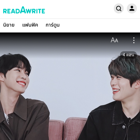
นิยาย
แฟนฟิค
การ์ตูน
4
ตอน