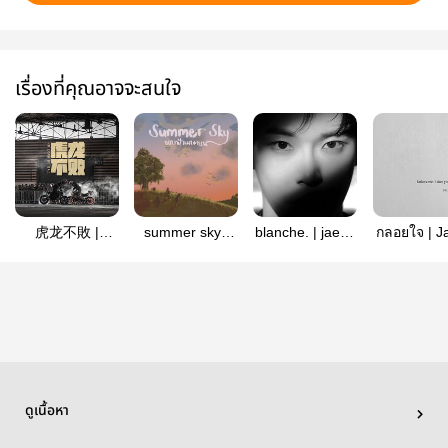
เรื่องที่คุณอาจจะสนใจ
虎龙不敗 |
summer sky |
blanche. | jaedo
กลอยใจ | J
JaeDo
jaedo
| omegaverse
ดูเนื้อหา