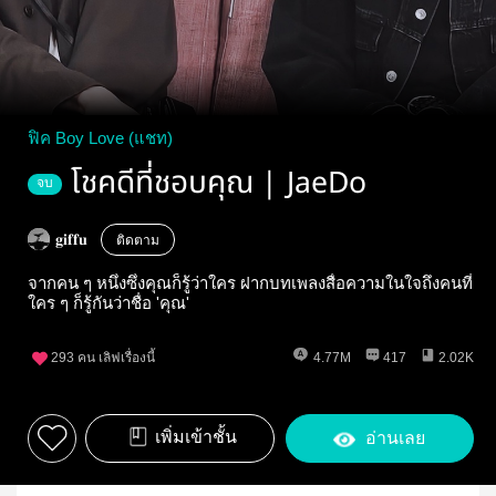
ฟิค Boy Love (แชท)
โชคดีที่ชอบคุณ | JaeDo
จบ
𝐠𝐢𝐟𝐟𝐮
ติดตาม
จากคน ๆ หนึ่งซึ่งคุณก็รู้ว่าใคร ฝากบทเพลงสื่อความในใจถึงคนที่
ใคร ๆ ก็รู้กันว่าชื่อ 'คุณ'
293
คน เลิฟเรื่องนี้
4.77M
417
2.02K
เพิ่มเข้าชั้น
อ่านเลย