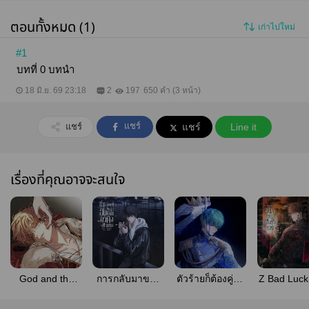
ตอนทั้งหมด (1)
เก่าไปใหม่
#1
บทที่ 0 บทนำ
18 มิ.ย. 69 23:18
2
197
650 คำ (3 หน้า)
แชร์
แชร์
แชร์
Line it
เรื่องที่คุณอาจจะสนใจ
God and the
การกลับมาของ
ตัวร้ายก็ต้องคู่กับ
Z Bad Luck 
Crow #อีกากับ
ฮันเตอร์ตัวตึงใน
หายนะสิครับ
ผมก็เข้ามาอ
พระเจ้า (รูปเล่ม
ตำนาน #ลูกพี่จุน
แหม่ #ตัวร้ายกับ
นิยายล่ะค