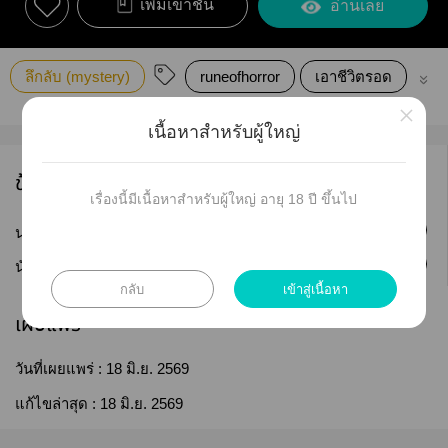
เพิ่มเข้าชั้น
อ่านเลย
ลึกลับ (mystery)
runeofhorror
เอาชีวิตรอด
กฎ
×
เนื้อหาสำหรับผู้ใหญ่
ข้อมูลนักเขียน
เรื่องนี้มีเนื้อหาสำหรับผู้ใหญ่ อายุ 18 ปี ขึ้นไป
ติดตาม
นามปากกา :
AkitoruIX
ติดตาม
นักเขียน :
akitoruI7961
กลับ
เข้าสู่เนื้อหา
เผยแพร่
วันที่เผยแพร่ :
18 มิ.ย. 2569
แก้ไขล่าสุด :
18 มิ.ย. 2569