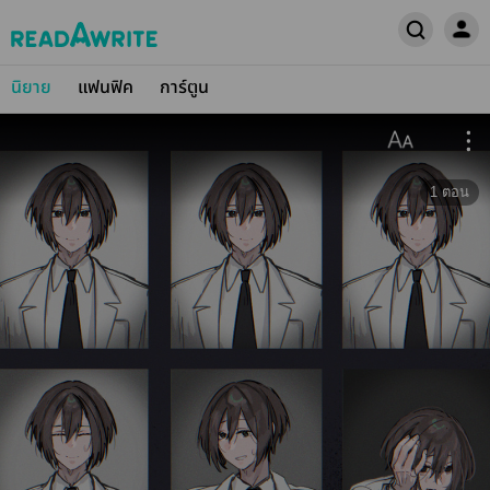
นิยาย
แฟนฟิค
การ์ตูน
1
ตอน