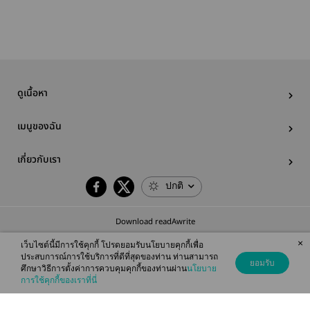
และ E-book)
ไม่ใช่เซฟโซน
หายนะ
ดูเนื้อหา
เมนูของฉัน
เกี่ยวกับเรา
ปกติ
Download readAwrite
×
เว็บไซต์นี้มีการใช้คุกกี้ โปรดยอมรับนโยบายคุกกี้เพื่อ
ประสบการณ์การใช้บริการที่ดีที่สุดของท่าน ท่านสามารถ
ยอมรับ
ศึกษาวิธีการตั้งค่าการควบคุมคุกกี้ของท่านผ่าน
นโยบาย
© 2026 readAwrite.com by MEB Corporation Public Company Limited
การใช้คุกกี้ของเราที่นี่
This site is protected by reCAPTCHA and the Google
Privacy Policy
and
Terms of Service
apply.