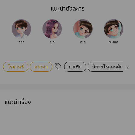
แนะนำตัวละคร
วรา
มุก
เมฆ
หมอก
โรมานซ์
ดรามา
มาเฟีย
นิยายโรแมนติก
แนะนำเรื่อง