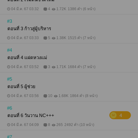
ใจดีเยอะ” “ดุตอนเมฆดื้อ” “ดุตอนหมอกซน” “ยักษ์ปกป้อง
แม่มุก แต่ยักษ์ดื้อด้วยใช่ไหม ถึงโดนแม่มุกดุ” “หรือว่า
04 มี.ค. 67 03:32
4
1.72K
1386 คำ (6 หน้า)
ยักษ์ซน แต่หมอกไม่เห็นยักษ์ซน แล้วยักษ์ซนตอนไหน”
“สงสัยลุงเคยดื้อ เคยซนกับแม่มุกของเมฆกับหมอกมั้ง
#3
ครับ แม่มุกก็เลยดุลุงตลอดเลย แต่ลุงยอมให้แม่มุกดุ” ว
ตอนที่ 3 ก้าวสู่ผู้บริหาร
รานึกถึงเรื่องคืนนั้น คืนที่เขาซุกซนบนผิวเนื้อเนียน ดื้อดึง
ฝากฝังตัวตนในกายสาวอย่างเอาแต่ใจ ยิ่งนึกถึง ก็ยิ่ง
04 มี.ค. 67 03:33
5
1.38K
1515 คำ (7 หน้า)
ทำให้เขายิ้มออกมา “ยักษ์จะยิ้มทำไม ห้ามยิ้มตอนพูดถึง
แม่มุก เดี๋ยวไม่โอ๋เลยนะ” เมฆขึงขัง สองมือเล็กเท้าเอว
#4
เมื่อคนตัวโตยิ้มน้อยยิ้มใหญ่เวลาพูดถึงแม่ของตัวเอง
ต้องกำลังคิดอะไรกับแม่เป็นแน่ “ที่วันนี้ยอมคุยดีกับลุง
ตอนที่ 4 แฝดหวงแม่
เพราะจะมาโอ๋ลุงที่โดนแม่มุกดุงั้นเหรอ” “สงสาร เลยมา
โอ๋หรอก โอ๋วันเดียว วันอื่นไม่โอ๋” หมอกเป็นคนตอบ “นี่
04 มี.ค. 67 03:52
3
1.71K
1684 คำ (7 หน้า)
เราดีกันแล้วใช่ไหม” “ก็บอกว่าโอ๋วันเดียว” “โอ๋วันเดียว ดี
วันเดียว ชอบจีบแม่มุก แม่มุกสวยจีบกันเยอะ” เมฆยอม
#5
ปลอบโยน ยอมญาติดีกับคนตัวโตแค่วันนี้วันเดียว
ตอนที่ 5 ผู้ช่วย
เท่านั้น วันอื่นไม่ยอมให้มาจีบแม่มุกของตัวเองแล้ว
เหมือนที่ผู้ชายทุกคนชอบมาจีบแม่กันเยอะแยะ เพราะแม่
04 มี.ค. 67 03:56
10
1.68K
1864 คำ (8 หน้า)
สวย “มีผู้ชายมาจีบแม่มุกเยอะเหรอ” “เยอะ แม่มุกใส่เสื้อ
สวย ชอบมองนมแม่มุกกัน” “มันน่าควักลูกตานัก” วรา
#6
เข่นเขี้ยวเพียงแค่นึกว่ามีผู้ชายคนอื่นมามองหน้าอกเมีย
ตัวเอง “ยักษ์พูดถูกใจ เมฆอยากเอานิ้วจิ้มตาให้บอดเลย”
ตอนที่ 6 วันวาน NC+++
4
เมฆถูกอกถูกใจ เข้ากับคนตัวโตเป็นปี่เป็นขลุ่ย เช่นเดียว
กับหมอก “หมอกก็อยากต่อยตาให้หลุดเลย ผู้ชายชอบ
04 มี.ค. 67 04:09
8
265
2492 คำ (10 หน้า)
มองขาขาวของแม่มุก” “มันน่าต่อยให้ตาหลุดจริงๆ จะได้
ไม่มีตามามองขาขาวๆ ของแม่มุกอีก” “ยักษ์ก็ห้ามมอง
#7