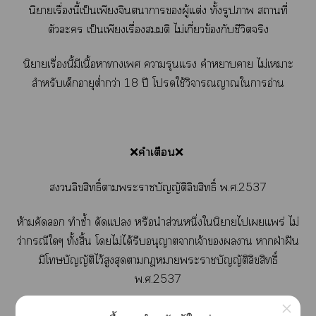
นิยายเรื่องนี้เป็นเพียงจินตนาการผู้แต่ง ทั้งรูปา สถานที่
ตัวะ เป็นเพียงเรื่องสมมติ ไม่เกี่ยวข้องกับชีวิตจริง
นิยายเรื่องนี้มีเนื้อาาเ ารุนแรง คำาา ไม่เาะ
สำหรับเด็กอายุต่ำกว่า 18 ปี โใช้วิจารณญาณใาอ่าน
❌
คำเตือน
❌
ลิขสิทธิ์าะาบัญญัติลิขสิทธิ์ พ.ศ.2537
ห้ามคัด ทำซ้ำ ดัดแ หรือนำส่วนหนึ่งในิยายไเแพร่ ไม่
ว่ากรณีใๆ ทั้งสิ้น โไม่ได้รีบอนุญาตาเจ้าาน าฝ่าฝืน
มีโบัญญัติไว้สูงสุดาาะาบัญญัติลิขสิทธิ์
พ.ศ.2537
×