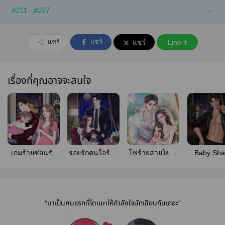
#211 - #227
แชร์
แชร์
แชร์
Line it
เรื่องที่คุณอาจจะสนใจ
เกมร้ายซ่อนรัก
รอยรักคนใจร้าย
โซ่ร้ายสายใยรัก
Baby Sha
(มี E-book แล้ว)
( มี E-book)
(มีอีบุ๊ก)(มีเล่ม
ฉลามพ่อลูก
พร้อมส่ง)
“มาเป็นคนแรกที่โดเนทให้กำลังใจนักเขียนกันเถอะ”