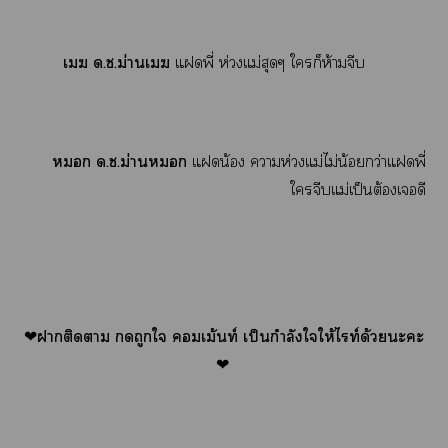
เ ด.ช.ม่านเ
แพี่ ห่วงแม่สุดๆ ใก็ห้ามจีบ
 ด.ช.ม่าน
แน้อง าห่วงแม่ไม่น้อยกว่าแพี่
ใจีบแม่เป็นต้องเดี
❤
าติดา ถูกใ เม้นท์ เป็นกำลังใให้ไท์ด้วยะะ
❤