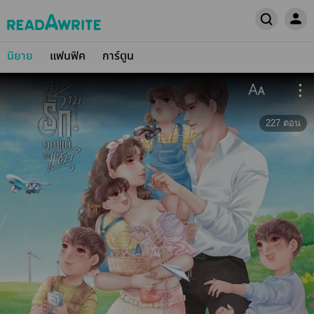
นิยาย
แฟนฟิค
การ์ตูน
227
ตอน