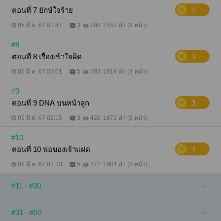
ไม่ให้แม่มุกมีแฟน” เมฆกับหมอกย้ำเตือนว่าคนตัวโตก็
ตอนที่ 7 ยักษ์ใจร้าย
4
ห้ามมองแม่ของตัวเองเช่นกัน “ทำไมเมฆกับหมอกถึงไม่
อยากให้แม่มุกมีแฟนล่ะ” “สัญญาแล้ว” “สัญญา?” “สัญญา
05 มี.ค. 67 01:47
3
286
2151 คำ (9 หน้า)
ว่าจะรักกันสามคน ไม่รักคนอื่น” “รักน้าแพทได้อีกคน คน
อื่นไม่ให้รักแล้ว” “ยักษ์กินติมไหม เมฆเลี้ยงเอง แม่มุกดุ
กินติมแล้วหายปวดหัวตึบ” เสียงรถไอศกรีมที่ดังอยู่ไม่
#8
ไกล เรียกความสนใจของเด็กน้อยไปจนหมด “กินสิ”
ตอนที่ 8 เรื่องเข้าใจผิด
3
“หมอกเรียกรถไอติมให้ …ไอติมครับ ไอติม” หมอก
กระโดดลงจากเก้าอี้ วิ่งไปรอเรียกรถไอศกรีม “ไปเร็ว”
05 มี.ค. 67 02:01
5
283
1918 คำ (8 หน้า)
เมฆกระโดดลงจากเก้าอี้ แล้วจับมือคนตัวโตให้ไปด้วย
กัน เมื่อรถไอศกรีมมาจอดเทียบฟุตบาท “หมอกเอาอันนี้”
#9
หมอกเลือกหยิบไอศกรีมรสโคล่ากับเลมอนในแท่ง
ตอนที่ 9 DNA บนหน้าลูก
3
เดียวกัน “เมฆเอาอันนี้ ยักษ์เอาอันไหน” เมฆเลือก
ไอศกรีมแบบถ้วยรสคุกกี้แอนด์ครีม “อันนี้ครับ” วราเลือก
05 มี.ค. 67 02:15
3
426
1872 คำ (8 หน้า)
ไอศกรีมแบบโคนรสสตรอว์เบอร์รี่ “ชอบกินเหมือนแม่มุก
เลย” หมอกมองไอศกรีมในมือคนตัวโต เป็นไอศกรีมที่แม่
ชอบ “แม่มุกชอบกินสตรอว์เบอร์รี่เหรอ” “ชอบมาก ยักษ์
#10
จ่ายตังค์สิ” “อ้าว ไหนบอกจะเลี้ยงกันไง” “เมฆบอกว่าจะ
ตอนที่ 10 พ่อของเจ้าแฝด
4
เลี้ยง แต่เมฆไม่ได้บอกว่าจะจ่ายตังค์นี่ แล้วเมฆก็ไม่มี
ตังค์ด้วย” “ลุงก็ไม่มีตังค์ด้วยสิ” ด้วยรีบออกมาจากบริษัท
05 มี.ค. 67 02:33
5
372
1984 คำ (8 หน้า)
ทำให้วราไม่ได้หยิบกระเป๋าสตางค์ที่อยู่ในห้องทำงานมา
ด้วย คว้าแต่กุญแจรถกับโทรศัพท์มา “…” เมฆกับหมอก
#11 - #30
มองหน้ากันเลิ่กลั่ก เพราะตนแกะไอศกรีมกินกันแล้ว เอา
คืนไม่ได้แล้ว “รับสแกนไหมครับ” “รับครับ” คนขาย
ไอศกรีมยื่นคิวอาร์โค้ดมาให้ เด็กน้อยทั้งสองจึงโล่งอกยิ้ม
ออกมาได้ “แบตหมด” เด็กน้อยกลับมาเลิ่กลั่กอีกครั้ง เมื่อ
#31 - #50
โทรศัพท์ของคนตัวโตแบตเตอรี่หมดไปแล้ว