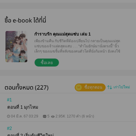
ซื้อ e-book ได้ที่นี่
กำราบรัก คุณแม่สุดแซ่บ เล่ม 1
เพียงข้ามคืน กับชีวิตที่ต้องเปลี่ยนไป กลายเป็นคุณแม่สุด
แซ่บของเจ้าแฝดสุดแสบ . . . “ทำไมยักษ์มานั่งตรงนี้” นิ้ว
เล็กๆ ของเมฆจิ้มที่หลังของคนตัวโตที่นั่งก้มหน้า ยังคงใช้
สองมือกุมศีรษะไว้อยู่ที่เดิม “เมฆ หมอก” วราปล่อยมือ
จากศีรษะที่กุมไว้อย่างคิดไม่ตก ไม่คิดว่าสิ่งที่เขาทำจะ
ซื้อเลย
ทำให้มุกกลัวมากถึงเพียงนี้ ในตอนแรกคิดว่าถ้าเข้าทาง
แม่คงจะไม่ยาก แต่ดูเหมือนว่าเขาคงคิดผิด “ยักษ์ฮีโร่
ปวดหัวเหรอ กินยาไหม หมอกไปเอายาให้” “ไม่เป็นไร
ครับ ลุงไม่ได้เป็นอะไร” “นึกว่าโดนแม่มุกดุจนปวดหัวเสีย
ตอนทั้งหมด (227)
ซื้อทุกตอน
เก่าไปใหม่
อีก เมฆกับหมอกโดนแม่มุกดุทีไร ปวดหัว เจ็บหัวทุกที”
“ใช่ๆ ยิ่งตอนถูกทำโทษไม่ให้หมอกเล่นโทรศัพท์นะ หมอก
ปวดหัวตึบๆ เลย” “เมฆก็เจ็บหัวตึบๆ เวลาแม่มุกไม่ให้กิน
#1
มันฝรั่งกรอบๆ เหมือนกัน” “แม่มุกดุมากเลยเหรอ” วรายิ้ม
ตอนที่ 1 มุกไหม
ให้กับความช่างพูดของเด็กชายตัวน้อยทั้งสอง “คุยเยอะ
นั่งก่อน” เมฆชวนหมอกนั่ง ตัวเองนั่งข้างซ้ายของคนตัว
04 มี.ค. 67 03:29
5
2.95K
1270 คำ (6 หน้า)
โต ส่วนหมอกนั่งข้างขวา วรามองลูกชายสลับกันไปมา
ด้วยแววตาเปี่ยมสุข ส่วนคนที่อยู่บนชั้นสามกำลังขมวด
#2
คิ้วมุ่นด้วยไม่เห็นสีหน้าของคนทั้งสาม เด็กน้อยทั้งสอง
เริ่มตอบคำถาม เริ่มจากเมฆ “แม่มุกไม่ดุเยอะ” “แม่มุก
ตอนที่ 2 เริ่มต้นชีวิตใหม่