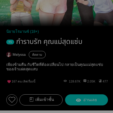
นิยายโรมานซ์ (18+)
กำราบรัก คุณแม่สุดแซ่บ
จบ
Melyssa
ติดตาม
เพียงข้ามคืน กับชีวิตที่ต้องเปลี่ยนไป กลายเป็นคุณแม่สุดแซ่บ
ของเจ้าแฝดสุดแสบ
167
คน เลิฟเรื่องนี้
128.67K
2.05K
477
เพิ่มเข้าชั้น
อ่านเลย