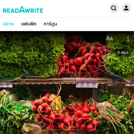
นิยาย
แฟนฟิค
การ์ตูน
9
ตอน