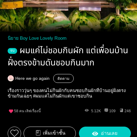
นิยาย Boy Love Lovely Room
ผมแค่ไม่ชอบกินผัก แต่เพื่อนบ้าน
จบ
ฝั่งตรงข้ามดันชอบกินมาก
Here we go again
ติดตาม
เรื่องราววุ่นๆ ของคนไม่กินผักกับคนชอบกินผักที่บ้านอยู่ฝั่งตรง
ข้ามกันเฉยๆ #ผมแค่ไม่กินผักแต่เขาชอบกิน
58
คน เลิฟเรื่องนี้
5.12K
109
246
เพิ่มเข้าชั้น
อ่านเลย