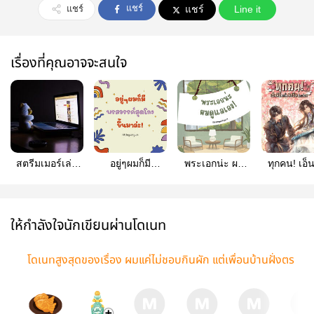
แชร์
แชร์
แชร์
Line it
เรื่องที่คุณอาจจะสนใจ
สตรีมเมอร์เล่น
อยู่ๆผมก็มี
พระเอกน่ะ ผม
ทุกคน! เอ็น
เกมสยองขวัญคน
พรสวรรค์สุดโกง
ดูแลเอง! [END]
คนนั้นสตรี
นั้น มีคนดูแค่ผม
ขึ้นมาล่ะ! [END]
แล้ว!! [E
คนเดียวเฉยเลย
ให้กำลังใจนักเขียนผ่านโดเนท
โดเนทสูงสุดของเรื่อง ผมแค่ไม่ชอบกินผัก แต่เพื่อนบ้านฝั่งตร
งข้ามดันชอบกินมาก