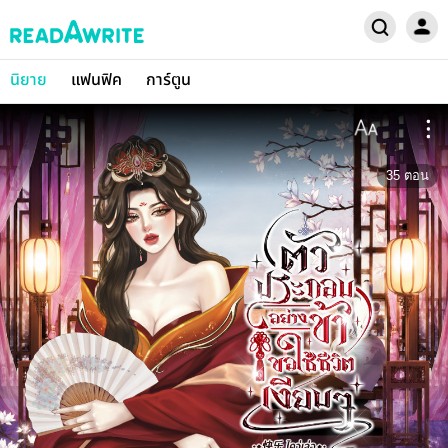
นิยาย
แฟนฟิค
การ์ตูน
35
ตอน