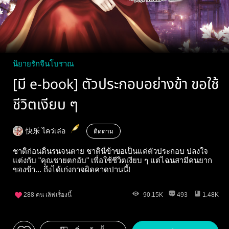
นิยายรักจีนโบราณ
[มี e-book] ตัวประกอบอย่างข้า ขอใช้
ชีวิตเงียบ ๆ
快乐 ไคว่เล่อ
ติดตาม
ชาติก่อนดิ้นรนจนตาย ชาตินี้ข้าขอเป็นแค่ตัวประกอบ ปลงใจ
แต่งกับ "คุณชายตกอับ" เพื่อใช้ชีวิตเงียบ ๆ แต่ไฉนสามีคนยาก
ของข้า... ถึงได้เก่งกาจผิดคาดปานนี้!
288
คน เลิฟเรื่องนี้
90.15K
493
1.48K