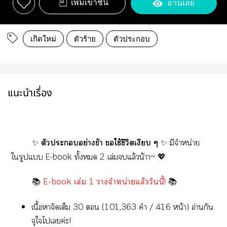
เพิ่มเข้าชั้น
อ่านเลย
เกิดใหม่
ตัวร้าย
ตัวประกอบ
แนะนำเรื่อง
✨
ตัวะอย่างข้า ใช้ชีวิตเงียบ ๆ
✨ มีจำหน่าย
ใรูปแ E-book ทั้ง 2 เล่มแล้วน้าา~ 💖
📚
E-book เล่ม 1 าจำหน่ายแล้ววันนี้!
📚
เนื้อาจัดเต็ม 30  (101,363 คำ / 416 หน้า) อ่านกัน
จุใไเค่ะ!