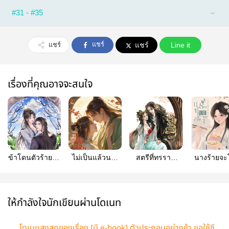
#31 - #35
แชร์
แชร์
แชร์
Line it
เรื่องที่คุณอาจจะสนใจ
ข้าโดนตัวร้ายตื๊อ
ไม่เป็นแล้วนาง
สตรีที่ทรราช
นางร้ายจ
รัก!
ร้ายใครอยากจะ
หลงใหลชั่วชีวิต
มากมิได
รักกับใครก็เชิญ
ให้กำลังใจนักเขียนผ่านโดเนท
โดเนทสูงสุดของเรื่อง [มี e-book] ตัวประกอบอย่างข้า ขอใช้ชี