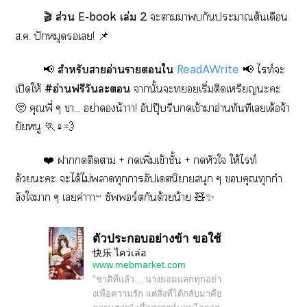
🎬
ส่วน E-book เล่ม 2
ะาากันะาต้นเดือน
ส.ค. ปักหมุดเ! 📌
📢
สำหรับาอ่านาใ
ReadAWrite
📢 ไท์ะ
เปิดให้
#อ่านฟรีวันะ
านั้นะเริ่มติดเหรียญะะ
🥺 คุณพี่ ๆ า... อย่าน้าาา! อัปปุ๊บรีบเข้าาอ่านทันทีเเด้อจ้า
ยัยหนู 🏃♀️💨
❤️ าติดา + เพิ่มเข้าชั้น + หัวใ ให้ไท์
ด้วยะะ ะได้ไม่าทุกาอัปเดตนิยายสนุก ๆ คุณทุกกำ
ลังใา ๆ เค่าาา~ ซัพร์ตกันด้วยน้าย 🧸✨