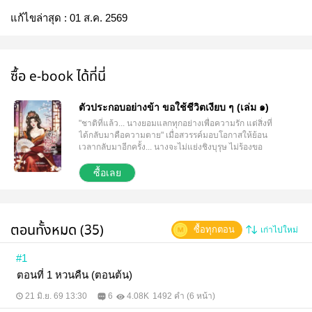
แก้ไขล่าสุด :
01 ส.ค. 2569
ซื้อ e-book ได้ที่นี่
ตัวประกอบอย่างข้า ขอใช้ชีวิตเงียบ ๆ (เล่ม ๑)
"ชาติที่แล้ว... นางยอมแลกทุกอย่างเพื่อความรัก แต่สิ่งที่
ได้กลับมาคือความตาย" เมื่อสวรรค์มอบโอกาสให้ย้อน
เวลากลับมาอีกครั้ง... นางจะไม่แย่งชิงบุรุษ ไม่ร้องขอ
ความรัก และจะไม่ยอมให้ใครกำหนดคุณค่าของชีวิตอีก
ต่อไป แต่เมื่อหญิงสาวที่เคยไล่ตามเขา...กลับหันหลังเดิน
ซื้อเลย
จากไป คนที่เริ่มเสียใจ...กลับไม่ใช่นาง นิยายเรื่องนี้มี 2
เล่มจบ ***** แนะนำให้โหลดตัวอย่างหรือ ติดตามอ่าน
รายตอนได้ใน RAW ก่อนตัดสินใจซื้อ การซื้อผ่านหน้า
เว็บ จะได้ในราคาที่ถูกกว่าในระบบ ios นะคะ
ตอนทั้งหมด (35)
ซื้อทุกตอน
เก่าไปใหม่
#1
ตอนที่ 1 หวนคืน (ตอนต้น)
21 มิ.ย. 69 13:30
6
4.08K
1492 คำ (6 หน้า)