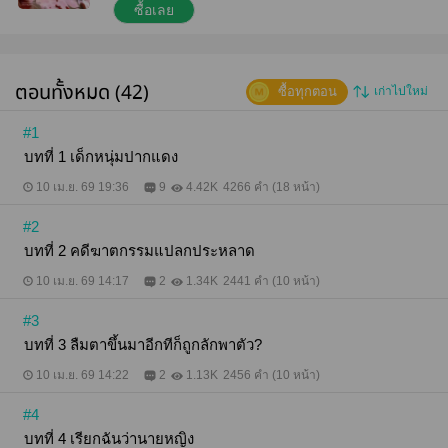
ได้ส่งผู้หญิงที่สมบูรณ์แบบอย่างเธอลงมาเกิดได้ ทว่าทุก
ซื้อเลย
อย่างกลับต้องพลิกผัน เมื่อเธอประสบอุบัติเหตุจนเกือบ
เสียชีวิตในขณะเดินทาง ลืมตาขึ้นมาอีกทีก็จับพลัดจับผลู
ถูกแก๊งมาเฟียลักพาตัวไปเสียอย่างนั้น ถึงจะชอบความ
ตื่นเต้น แต่ไม่ได้หมายความว่าจะชอบพาตัวเองไปอยู่ใน
ตอนทั้งหมด (42)
ซื้อทุกตอน
เก่าไปใหม่
สถานที่อันตราย! "เจ้าพวกป่าเถื่อน!" แวมไพร์บอบบางที่
มีดีแต่ความสวยอย่างเธอจะทำอะไรได้กันล่ะ ชีวิตนี้คง
ไม่ง่าย ตอนแรกว่าจะหาทางหลบหนีไปให้ไกล แต่ผู้หญิง
#1
ผมสีทองคนนี้กลับมีบางอย่างน่าดึงดูด ดวงตาสีฟ้าเลอ
บทที่ 1 เด็กหนุ่มปากแดง
ค่า ริมฝีปากสีแดงที่มักเหยียดยิ้มร้ายกาจ หรือจะกลิ่น
หอมที่เปรียบเสมือนยาเสน่ห์สำหรับแวมไพร์อย่างเธอ
10 เม.ย. 69 19:36
9
4.42K
4266 คำ (18 หน้า)
ทันใดนั้น ความคิดของเซญ่าที่เกี่ยวกับผู้หญิงนิสัยเสีย
และขี้เอาแต่ใจคือ... ผู้หญิงคนนี้น่ากินมาก
#2
_______________________ ควรอ่านคำเตือนก่อน
เข้าสู่นิยาย นิยายสร้างมาเพื่อความบันเทิง โปรดถอด
บทที่ 2 คดีฆาตกรรมแปลกประหลาด
สมอง แนะนำให้อ่าน 'ระบบวายร้ายต้องการจะเล่นงาน
ฉัน' ก่อนเพื่อเข้าใจในเซญ่ามากขึ้นในช่วงต้นเรื่อง
10 เม.ย. 69 14:17
2
1.34K
2441 คำ (10 หน้า)
Timelines 1.หนีเอาตัวรอดจากยัยเทพธิดาเก๊ 2.ระบบ
วายร้ายจ้องจะเล่นงานฉัน (ทาร์ต) 3.หนีเอาตัวรอดจาก
#3
ยัยมาเฟียเอาแต่ใจ (เซญ่า) รายละเอียด 41 ตอน + ตอน
บทที่ 3 ลืมตาขึ้นมาอีกทีก็ถูกลักพาตัว?
พิเศษ 1 ตอน (เฉพาะในเล่ม)
_______________________ ซื้อในเว็บจะได้ราคาน่า
10 เม.ย. 69 14:22
2
1.13K
2456 คำ (10 หน้า)
รักกว่านะคะ
#4
บทที่ 4 เรียกฉันว่านายหญิง