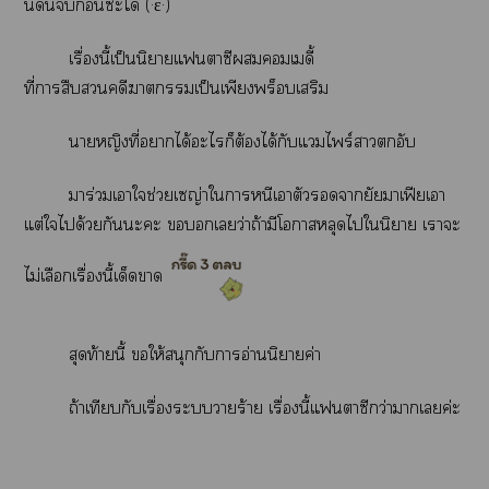
นี้ดันก่อนะได้
(·ε·)
เรื่องนี้เป็นนิยายแาซีเดี้
ที่าสืบคดีาเป็นเพียงพร็เสริม
าหญิงที่าได้ะไก็ต้องได้กับแไพร์าตกอับ
มาร่วมเาใช่วยเญ่าใาหนีเาตัวายัยาเฟียเา
แต่ใได้วยกันะะ เว่าถ้ามีโาหลุดไในิยาย เาะ
ไม่เลือกเรื่องนี้เด็ดา
สุดท้ายนี้ ให้สนุกกับาอ่านนิยายค่า
ถ้าเทียบกับเรื่องะวายร้าย เรื่องนี้แาซีกว่าาเค่ะ