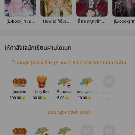
[E-book] ระบบ
How to วิธีเอา
นี่ฉันหลุดเข้ามา
[E-book] ชา
วายร้ายจ้องจะ
ชีวิตรอดจาก
ในนิยายที่เพื่อน
ข้าคงไม่
เล่นงานฉัน!
เหล่าฮาเร็มของ
แต่งงั้นเหรอ [มี
ตัวเอก
E-book]
ให้กำลังใจนักเขียนผ่านโดเนท
โดเนทสูงสุดของเรื่อง [E-book] หนีเอาตัวรอดจากยัยมาเฟียเ
อาแต่ใจ
yuufuku
holy live
ชื่อเมลนะ
anonymous
มาโดเน
มาโดเ
100.00
30.00
15.00
10.00
ทกัน
ทกัน
โดเนทสูงสุดของ บทนำ