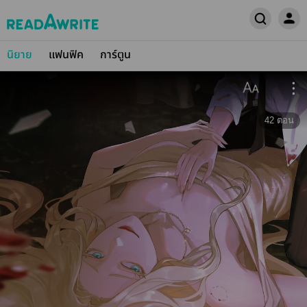
นิยาย
แฟนฟิค
การ์ตูน
42
ตอน