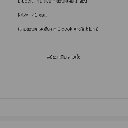
E-book : 41  + พิเศษ 1 
RAW : 41 
(าาเฉลี่ยา E-book ต่างกันไม่า)
#ยัยาเฟียเาแต่ใ