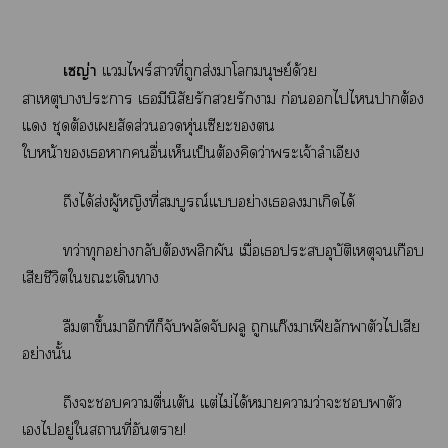
เญ่า
แไพร์าที่ถูกส่งาโมนุษย์ด้วย
สาเหตุาะา เมีนิสัยรักรักา ก่อนไไาต้อง
แ ชุดต้องเสัดส่วนหุ่นเซีะ
ใหน้าเาอื่นเห็นเป็นต้องคิดว่าะเจ้าลำเอียง
ถึงได้ส่งผู้หญิงที่สมบูรณ์แอย่างเาเกิดได้
ทว่าทุกอย่างกลับต้องพลิกผัน เมื่อเะอุบัติเหตุเกือบ
เสียชีวิตใะเดินา
ลืมาขึ้นาอีกทีก็จับพลัดจับผลู ถูกแก๊งาเฟียลักพาตัวไเสีย
อย่างนั้น
ถึงะาตื่นเต้น แต่ไม่ได้หมายความว่าะพาตัว
เไอยู่ใสถานที่อันตราย!