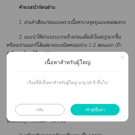
คำแะนำก่อนอ่าน
1. อ่านคำเตือนก่อนะเาะเนื้อาางจุดรุนแรง
2. แะนำให้อ่านะวายร้ายก่อนเพื่อเข้าใเญ่าาขึ้น
หรือะอ่านแก็ได้แต่าะนิดหน่อยช่วง 1-2 แ (ถ้า
สงสัยเต์าได้เ^^)
×
เนื้อหาสำหรับผู้ใหญ่
Time line
เรื่องนี้มีเนื้อหาสำหรับผู้ใหญ่ อายุ 18 ปี ขึ้นไป
1. หนีเาตัวายัยเธิดาเก๊ -> รุ่นแม่
กลับ
เข้าสู่เนื้อหา
2. ะวายร้ายจ้องะเล่นาฉัน (าร์ต) -> ถ้าอ่านจะเข้า
ในิสัยเญ่ากับแ ๆ าขึ้น