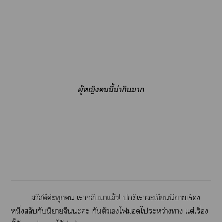
ผู้หญิงนี้น่ากินา
สวัสดีค่ะทุก เากลับาแล้ว! ติเาะเขียนนิยายเรื่อง
หนึ่งสลับกับนิยายจีนะะ กันตัวเไไระหว่างา แต่เรื่อง