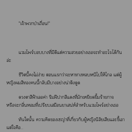
"เจ้าป่าเถื่อน!"
แไพร์าที่มีดีแต่าอย่างเะทำะไได้กัน
ล่ะ
ชีวิตนี้ไม่ง่าย แว่าะาาหนีไให้ไ แต่ผู้
หญิงสีนี้กลับมีาอย่างน่าดึงดูด
าสีฟ้าเลอค่า ริมฝีาสีแที่มักเหยียดยิ้มร้ายกาจ
หรือะกลิ่นที่เปรียบเสมือนาเสน่ห์สำหรับแไพร์อย่างเ
ทันในั้น าคิดเญ่าที่เกี่ยวกับผู้หญิงนิสัยเสียแะขี้เา
แต่ใคือ...