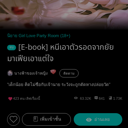
นิยาย Girl Love Party Room (18+)
[E-book] หนีเอาตัวรอดจากยัย
จบ
มาเฟียเอาแต่ใจ
นางฟ้าของเจ้าหญิง
ติดตาม
"เด็กน้อย คิดไม่ซื่อกับเจ้านาย ระวังจะถูกตัดหางปล่อยวัด"
423
คน เลิฟเรื่องนี้
63.32K
641
1.73K
เพิ่มเข้าชั้น
อ่านเลย