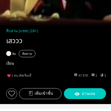
สืบสวน (แชท) (18+)
เสววว
liu
ติดตาม
เงี่ยน
1
คน เลิฟเรื่องนี้
47.57K
1
3
เพิ่มเข้าชั้น
อ่านเลย