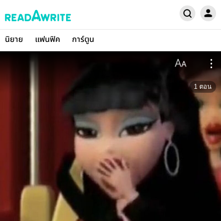
นิยาย
แฟนฟิค
การ์ตูน
1
ตอน