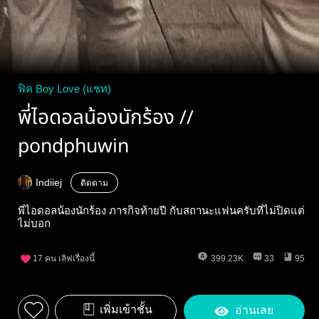
ฟิค Boy Love (แชท)
พี่ไอดอลน้องนักร้อง //
pondphuwin
Indiiej
ติดตาม
พี่ไอดอลน้องนักร้อง ภารกิจท้ายปี กับสถานะแฟนครับที่ไม่ปิดแต่
ไม่บอก
17
คน เลิฟเรื่องนี้
399.23K
33
95
เพิ่มเข้าชั้น
อ่านเลย