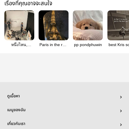
เรื่องที่คุณอาจจะสนใจ
หนึ่งไหน,
Paris in the rain
pp pondphuwin
best Kris 
pondphuwin
| PondPhuwin
| PondPhu
ดูเนื้อหา
เมนูของฉัน
เกี่ยวกับเรา