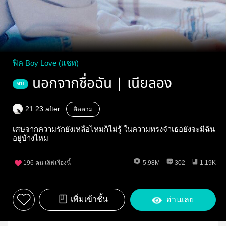
ฟิค Boy Love (แชท)
นอกจากชื่อฉัน | เนียลอง
จบ
21.23 after
ติดตาม
เศษจากความรักยังเหลือไหมก็ไม่รู้ ในความทรงจำเธอยังจะมีฉัน
อยู่บ้างไหม
196
คน เลิฟเรื่องนี้
5.98M
302
1.19K
เพิ่มเข้าชั้น
อ่านเลย