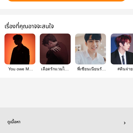
เรื่องที่คุณอาจจะสนใจ
You owe Me
เลือดรักแวมไพร์
พี่เซียนเนียนรัก
#ดินจ่าย
#เด็กของคุณเนม
เนียลอง
(ติดเหรียญ)
nielon
#nielong
ดูเนื้อหา