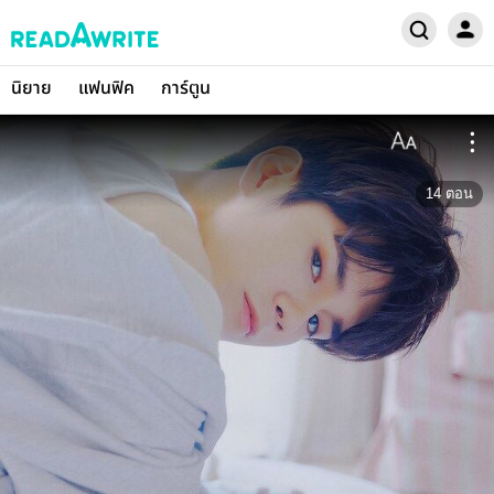
นิยาย
แฟนฟิค
การ์ตูน
14
ตอน