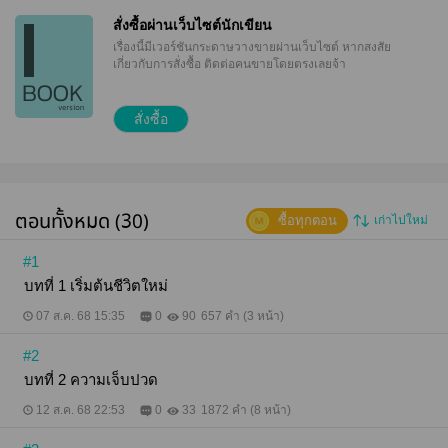
เลย" "หมายความว่ายังไง นอกจากพี่แล้วยังคบผู้ชายคน
สั่งซื้อผ่านเว็บไซต์นักเขียน
อื่นอีกหลายคนเหรอ" "ใช่ค่ะ หนูคบผู้ชายคนอื่นนอกจาก
เรื่องนี้มีเวอร์ชันกระดาษวางขายผ่านเว็บไซต์
หากสงสัย
พี่ คบมาหลายคน มีอะไรกับผู้ชายมาหลายคนแล้วด้วย
เกี่ยวกับการสั่งซื้อ ติดต่อคนขายโดยตรงเลยจ้า
ทีนี้พี่จะเลิกกับหนูได้หรือยัง" หญิงสาวผลักเขาออก ขณะที่
ชายหนุ่มนั้นโกรธจนมือไม้สั่นไปหมดแล้ว "ถ้ามีหลายคน
แล้ว ก็ช่วยรับพี่ไปเป็นคู่นอนของเธออีกสักคนได้ไหม
สั่งซื้อ
ไหนๆ เราก็เคยรักกัน ที่ผ่านมาพี่หลงเข้าใจผิด คิดว่าเธอ
อยากจะเก็บความบริสุทธิ์เอาไว้จนถึงวันแต่งงานของเรา
นึกว่าเธอจะมีความอดทนอดกลั้นเหมือนพี่ ซึ่งพี่ก็ลืมนึก
ไปจริงๆ ว่าผู้หญิงก็มีความต้องการ... ฮอร์โมนวัยเจริญ
พันธุ์มันคงขับเคลื่อนให้เธอยับยั้งชั่งใจไม่อยู่เลยเลือกที่จะ
ทำแบบนี้!"
ตอนทั้งหมด (30)
ซื้อทุกตอน
เก่าไปใหม่
#1
บทที่ 1 เริ่มต้นชีวิตใหม่
07 ส.ค. 68 15:35
0
90
657 คำ (3 หน้า)
#2
บทที่ 2 ความเจ็บปวด
12 ส.ค. 68 22:53
0
33
1872 คำ (8 หน้า)