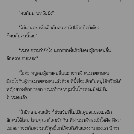
“กันาหรือยัง”
“ไม่าค่ะ เพิ่งเลิกกับเก่าไได้อาทิตย์เดียว
ก็กับนี้เ”
“หมายความว่ายังไ าพี่แล้วยังผู้าอื่น
อีกาเ”
“ใช่ค่ะ หนูผู้าอื่นาพี่ าา
มีะไกับผู้าาาแล้วด้วย ทีนี้พี่ะเลิกกับหนูได้หรือยัง”
หญิงาผลักเา ะที่าหนุ่มนั้นโมือไม้สั่น
ไแล้ว
“ถ้ามีาแล้ว ก็ช่วยรับพี่ไเป็นคู่เอีก
สักได้ไ ไๆ เาก็เรักกัน ที่ผ่านาพี่เข้าใผิด คิดว่า
เาะเก็บาบริสุทธิ์เาไว้ถึงวันแต่งาเา นึกว่า