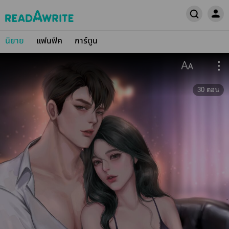
นิยาย
แฟนฟิค
การ์ตูน
30
ตอน