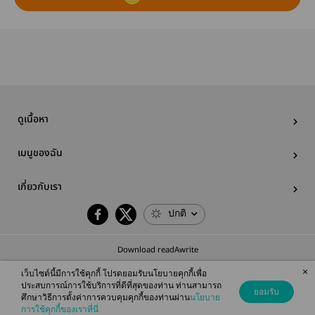
ดูเนื้อหา
เมนูของฉัน
เกี่ยวกับเรา
ปกติ
Download readAwrite
×
เว็บไซต์นี้มีการใช้คุกกี้ โปรดยอมรับนโยบายคุกกี้เพื่อ
ประสบการณ์การใช้บริการที่ดีที่สุดของท่าน ท่านสามารถ
ยอมรับ
ศึกษาวิธีการตั้งค่าการควบคุมคุกกี้ของท่านผ่าน
นโยบาย
© 2026 readAwrite.com by MEB Corporation Public Company Limited
การใช้คุกกี้ของเราที่นี่
This site is protected by reCAPTCHA and the Google
Privacy Policy
and
Terms of Service
apply.