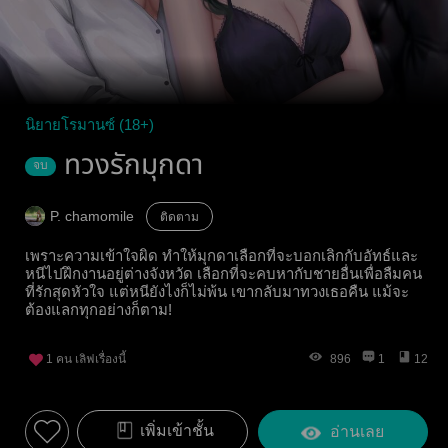
นิยายโรมานซ์ (18+)
ทวงรักมุกดา
จบ
P. chamomile
ติดตาม
เพราะความเข้าใจผิด ทำให้มุกดาเลือกที่จะบอกเลิกกับอัทธ์และ
หนีไปฝึกงานอยู่ต่างจังหวัด เลือกที่จะคบหากับชายอื่นเพื่อลืมคน
ที่รักสุดหัวใจ แต่หนียังไงก็ไม่พ้น เขากลับมาทวงเธอคืน แม้จะ
ต้องแลกทุกอย่างก็ตาม!
1
คน เลิฟเรื่องนี้
896
1
12
เพิ่มเข้าชั้น
อ่านเลย