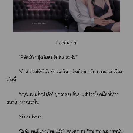
รักมุกดา
“พี่อัทธ์เลิกยุ่งกับหนูสักทีเะค่ะ!”
“ทำไมต้องให้พี่เลิกกับเด้วย” อัทธ์ากลับ แาเาเรื่อง
เต็มที่
“หนูมีแใหม่แล้ว” มุกดาสั้นๆ แต่ะโนี้ทำให้อา
รมณ์เาาสะบั้น
“มีแใหม่?”
“ใช่ค่ะ หนูมีแใหม่แล้ว” เาาสู้าาาหนุ่ม