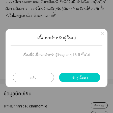
เะมีาอดกลั้นเหมือนพี่ ซึ่งพี่ก็ลืมนึกไจริงๆ ว่าผู้หญิงก็
มีาต้องา... ฮอร์โมนวัยเจริญพันธุ์มันขับเคลื่อนให้เยับยั้ง
ชั่งใไม่อยู่เเลือกที่ะทำแนี้!”
×
เนื้อหาสำหรับผู้ใหญ่
ติดต่อสั่งซื้อนิยายรูปเล่มได้ผ่านา Facebook : P.
Chamomile-writer romance
เรื่องนี้มีเนื้อหาสำหรับผู้ใหญ่ อายุ 18 ปี ขึ้นไป
กลับ
เข้าสู่เนื้อหา
ข้อมูลนักเขียน
ติดตาม
นามปากกา :
P. chamomile